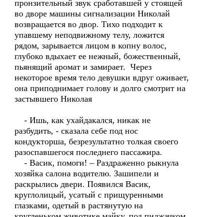
пронзительный звук сработавшей у стоящей
во дворе машины сигнализации Николай
возвращается во двор. Тихо подходит к
упавшему неподвижному телу, ложится
рядом, зарывается лицом в копну волос,
глубоко вдыхает ее нежный, божественный,
пьянящий аромат и замирает. Через
некоторое время тело девушки вдруг оживает,
она приподнимает голову и долго смотрит на
застывшего Николая
- Ишь, как ухайдакался, никак не
разбудить, - сказала себе под нос
кондукторша, безрезультатно толкая своего
разоспавшегося последнего пассажира.
- Васик, помоги! – Раздраженно рыкнула
хозяйка салона водителю. Зашипели и
раскрылись двери. Появился Васик,
круглолицый, усатый с прищуренными
глазками, одетый в растянутую на
кругленьком животике майку, под пиджачком