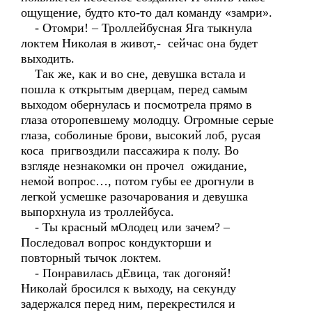
ощущение, будто кто-то дал команду «замри».
- Отомри! – Троллейбусная Яга тыкнула
локтем Николая в живот,- сейчас она будет
выходить.
Так же, как и во сне, девушка встала и
пошла к открытым дверцам, перед самым
выходом обернулась и посмотрела прямо в
глаза оторопевшему молодцу. Огромные серые
глаза, соболиные брови, высокий лоб, русая
коса пригвоздили пассажира к полу. Во
взгляде незнакомки он прочел ожидание,
немой вопрос…, потом губы ее дрогнули в
легкой усмешке разочарования и девушка
выпорхнула из троллейбуса.
- Ты красный мОлодец или зачем? –
Последовал вопрос кондукторши и
повторный тычок локтем.
- Понравилась дЕвица, так догоняй!
Николай бросился к выходу, на секунду
задержался перед ним, перекрестился и