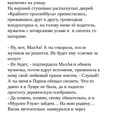
выскочил на улицу.
На верхней ступеньке распахнутых дверей
«Крайнего троллейбуса» примостились,
прижавшись друг к другу, громоздкая
кондукторша и, на голову ниже её водитель,
мужичок с котярскими усами и в сапогах со
шпорами.
- Ну, вот, МалАя! А ты говорила, после
жутиков не решится. Не будет ему «саечки за
испуг»
- Не будет, - подтвердила МалАя и обняла
мужичка, потом вдруг вспомнив, применила к
нему свой любимый прием локтем, - Слушай!
А ты меня в Париж обещал свозить. Что-то
давно я в Лувре не была, да и надоело
простоту деревенскую изображать.
- Да помню, помню, свожу обязательно, и в
«Мурлен Рлуж» зайдем… На мою родину…
Васик мечтательно зажмурился и через