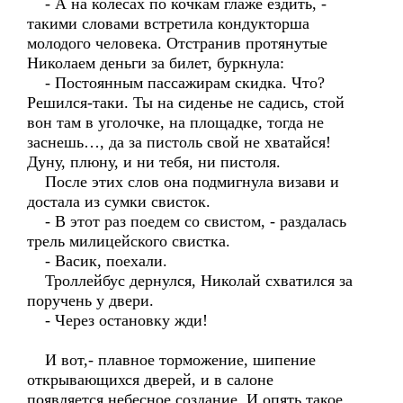
- А на колесах по кочкам глаже ездить, -
такими словами встретила кондукторша
молодого человека. Отстранив протянутые
Николаем деньги за билет, буркнула:
- Постоянным пассажирам скидка. Что?
Решился-таки. Ты на сиденье не садись, стой
вон там в уголочке, на площадке, тогда не
заснешь…, да за пистоль свой не хватайся!
Дуну, плюну, и ни тебя, ни пистоля.
После этих слов она подмигнула визави и
достала из сумки свисток.
- В этот раз поедем со свистом, - раздалась
трель милицейского свистка.
- Васик, поехали.
Троллейбус дернулся, Николай схватился за
поручень у двери.
- Через остановку жди!
И вот,- плавное торможение, шипение
открывающихся дверей, и в салоне
появляется небесное создание. И опять такое