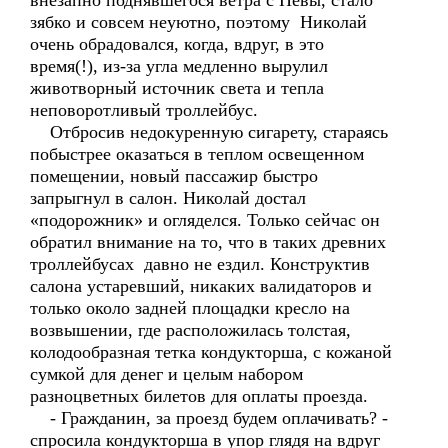
внезапно поднявшегося ветра с Невы, стало
зябко и совсем неуютно, поэтому Николай
очень обрадовался, когда, вдруг, в это
время(!), из-за угла медленно вырулил
животворный источник света и тепла
неповоротливый троллейбус.
Отбросив недокуренную сигарету, стараясь
побыстрее оказаться в теплом освещенном
помещении, новый пассажир быстро
запрыгнул в салон. Николай достал
«подорожник» и огляделся. Только сейчас он
обратил внимание на то, что в таких древних
троллейбусах давно не ездил. Конструктив
салона устаревший, никаких валидаторов и
только около задней площадки кресло на
возвышении, где расположилась толстая,
колодообразная тетка кондукторша, с кожаной
сумкой для денег и целым набором
разноцветных билетов для оплаты проезда.
- Гражданин, за проезд будем оплачивать? -
спросила кондукторша в упор глядя на вдруг