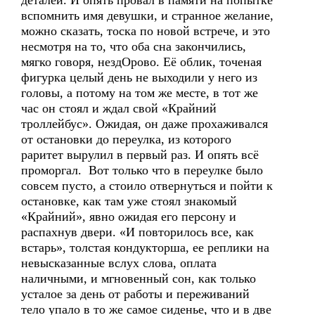
деталей. И опять провал в памяти на попытке
вспомнить имя девушки, и странное желание,
можно сказать, тоска по новой встрече, и это
несмотря на то, что оба сна закончились,
мягко говоря, нездОрово. Её облик, точеная
фигурка целый день не выходили у него из
головы, а потому на том же месте, в тот же
час он стоял и ждал свой «Крайний
троллейбус». Ожидая, он даже прохаживался
от остановки до переулка, из которого
раритет вырулил в первый раз. И опять всё
проморгал. Вот только что в переулке было
совсем пусто, а стоило отвернуться и пойти к
остановке, как там уже стоял знакомый
«Крайний», явно ожидая его персону и
распахнув двери. «И повторилось все, как
встарь», толстая кондукторша, ее реплики на
невысказанные вслух слова, оплата
наличными, и мгновенный сон, как только
усталое за день от работы и переживаний
тело упало в то же самое сиденье, что и в две