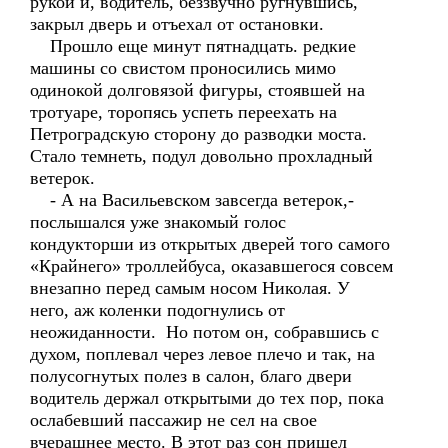
рукой и, водитель, беззвучно ругнувшись,
закрыл дверь и отъехал от остановки.
Прошло еще минут пятнадцать. редкие
машины со свистом проносились мимо
одинокой долговязой фигуры, стоявшей на
тротуаре, торопясь успеть переехать на
Петроградскую сторону до разводки моста.
Стало темнеть, подул довольно прохладный
ветерок.
- А на Васильевском завсегда ветерок,-
послышался уже знакомый голос
кондукторши из открытых дверей того самого
«Крайнего» троллейбуса, оказавшегося совсем
внезапно перед самым носом Николая. У
него, аж коленки подогнулись от
неожиданности. Но потом он, собравшись с
духом, поплевал через левое плечо и так, на
полусогнутых полез в салон, благо двери
водитель держал открытыми до тех пор, пока
ослабевший пассажир не сел на свое
вчерашнее место. В этот раз сон пришел