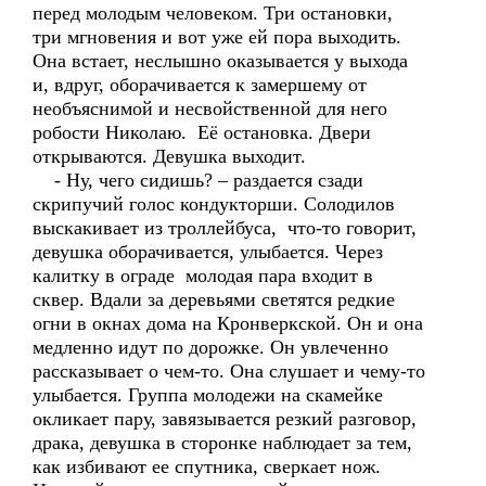
перед молодым человеком. Три остановки,
три мгновения и вот уже ей пора выходить.
Она встает, неслышно оказывается у выхода
и, вдруг, оборачивается к замершему от
необъяснимой и несвойственной для него
робости Николаю. Её остановка. Двери
открываются. Девушка выходит.
- Ну, чего сидишь? – раздается сзади
скрипучий голос кондукторши. Солодилов
выскакивает из троллейбуса, что-то говорит,
девушка оборачивается, улыбается. Через
калитку в ограде молодая пара входит в
сквер. Вдали за деревьями светятся редкие
огни в окнах дома на Кронверкской. Он и она
медленно идут по дорожке. Он увлеченно
рассказывает о чем-то. Она слушает и чему-то
улыбается. Группа молодежи на скамейке
окликает пару, завязывается резкий разговор,
драка, девушка в сторонке наблюдает за тем,
как избивают ее спутника, сверкает нож.