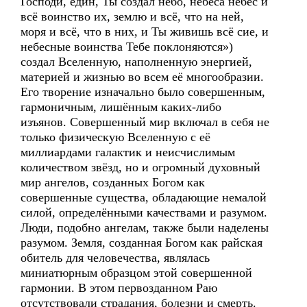
Господи, един, Ты создал небо, небеса небес и
всё воинство их, землю и всё, что на ней,
моря и всё, что в них, и Ты живишь всё сие, и
небесные воинства Тебе поклоняются»)
создал Вселенную, наполненную энергией,
материей и жизнью во всем её многообразии.
Его творение изначально было совершенным,
гармоничным, лишённым каких-либо
изъянов. Совершенный мир включал в себя не
только физическую Вселенную с её
миллиардами галактик и неисчислимым
количеством звёзд, но и огромный духовный
мир ангелов, созданных Богом как
совершенные существа, обладающие немалой
силой, определёнными качествами и разумом.
Люди, подобно ангелам, также были наделены
разумом. Земля, созданная Богом как райская
обитель для человечества, являлась
миниатюрным образцом этой совершенной
гармонии. В этом первозданном Раю
отсутствовали страдания, болезни и смерть.