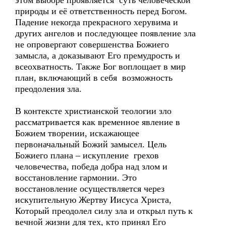
этом выборе проявляется суть человеческой
природы и её ответственность перед Богом.
Падение некогда прекрасного херувима и
других ангелов и последующее появление зла
не опровергают совершенства Божиего
замысла, а доказывают Его премудрость и
всеохватность. Также Бог воплощает в мир
план, включающий в себя возможность
преодоления зла.
В контексте христианской теологии зло
рассматривается как временное явление в
Божием творении, искажающее
первоначальный Божий замысел. Цель
Божиего плана – искупление грехов
человечества, победа добра над злом и
восстановление гармонии. Это
восстановление осуществляется через
искупительную Жертву Иисуса Христа,
Который преодолел силу зла и открыл путь к
вечной жизни для тех, кто принял Его