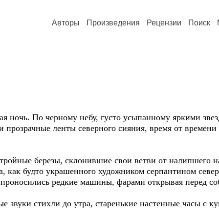
Авторы
Произведения
Рецензии
Поиск
ая ночь. По черному небу, густо усыпанному яркими зве
ти прозрачные ленты северного сияния, время от времени
тройные березы, склонившие свои ветви от налипшего на
ба, как будто украшенного художником серпантином север
 проносились редкие машины, фарами открывая перед со
ые звуки стихли до утра, старенькие настенные часы с 