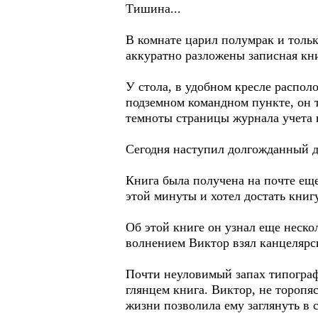
Тишина...
В комнате царил полумрак и тольк
аккуратно разложены записная кни
У стола, в удобном кресле распол
подземном командном пункте, он та
темноты страницы журнала учета 
Сегодня наступил долгожданный де
Книга была получена на почте еще
этой минуты и хотел достать книг
Об этой книге он узнал еще нескол
волнением Виктор взял канцелярск
Почти неуловимый запах типографс
глянцем книга. Виктор, не торопя
жизни позволила ему заглянуть в с