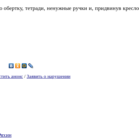
 обертку, тетради, ненужные ручки и, придвинув кресло 
7
стить анонс
/
Заявить о нарушении
Ряхин