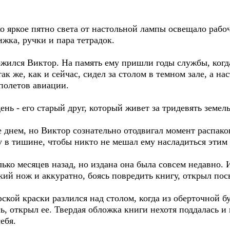
о яркое пятно света от настольной лампы освещало рабо
жка, ручки и пара тетрадок.
ожился Виктор. На память ему пришли годы службы, когд
к же, как и сейчас, сидел за столом в темном зале, а н
полетов авиации.
нь - его старый друг, который живет за тридевять земел
 днем, но Виктор сознательно отодвигал момент распако
у в тишине, чтобы никто не мешал ему насладиться этим
ько месяцев назад, но издана она была совсем недавно. И
ий нож и аккуратно, боясь повредить книгу, открыл пос
кой краски разлился над столом, когда из оберточной б
сь, открыл ее. Твердая обложка книги нехотя поддалась и
ебя.