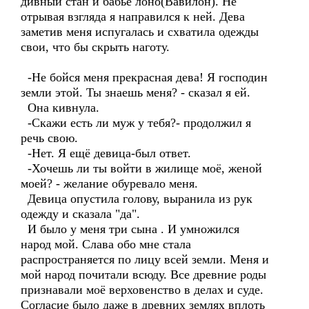
дивный стан и бабье лоно(Вавилон). Не
отрывая взгляда я направился к ней. Дева
заметив меня испугалась и схватила одежды
свои, что бы скрыть наготу.
-Не бойся меня прекрасная дева! Я господин
земли этой. Ты знаешь меня? - сказал я ей.
Она кивнула.
-Скажи есть ли муж у тебя?- продолжил я
речь свою.
-Нет. Я ещё девица-был ответ.
-Хочешь ли ты войти в жилище моё, женой
моей? - желание обуревало меня.
Девица опустила голову, выранила из рук
одежду и сказала "да".
И было у меня три сына . И умножился
народ мой. Слава обо мне стала
распространяется по лицу всей земли. Меня и
мой народ почитали всюду. Все древние роды
признавали моё верховенство в делах и суде.
Согласие было даже в древних землях вплоть