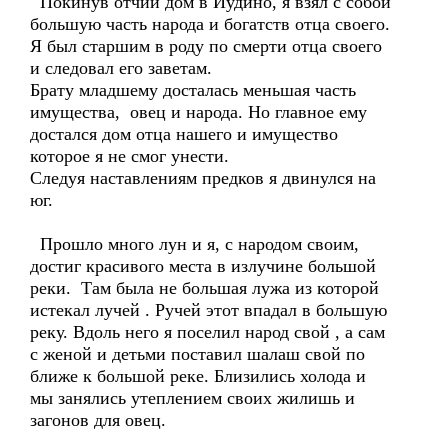
Покинув отчий дом в Иудино, я взял с собой
большую часть народа и богатств отца своего.
Я был старшим в роду по смерти отца своего
и следовал его заветам.
Брату младшему досталась меньшая часть
имущества, овец и народа. Но главное ему
достался дом отца нашего и имущество
которое я не смог унести.
Следуя наставлениям предков я двинулся на
юг.
Прошло много лун и я, с народом своим,
достиг красивого места в излучине большой
реки. Там была не большая лужа из которой
истекал лучей . Ручей этот впадал в большую
реку. Вдоль него я поселил народ свой , а сам
с женой и детьми поставил шалаш свой по
ближе к большой реке. Близились холода и
мы занялись утеплением своих жилишь и
загонов для овец.