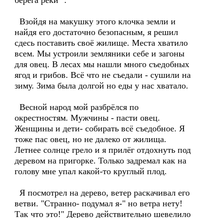
берега реки" .
Взойдя на макушку этого клочка земли и
найдя его достаточно безопасным, я решил
сдесь поставить своё жилище. Места хватило
всем. Мы устроили земляники себе и загоны
для овец. В лесах мы нашли много съедобных
ягод и грибов. Всё что не съедали - сушили на
зиму. Зима была долгой но еды у нас хватало.
Весной народ мой разбрёлся по
окрестностям. Мужчины - пасти овец.
Женщины и дети- собирать всё съедобное. Я
тоже пас овец, но не далеко от жилища.
Летнее солнце грело и я прилёг отдохнуть под
деревом на пригорке. Только задремал как на
голову мне упал какой-то круглый плод.
Я посмотрел на дерево, ветер раскачивал его
ветви. "Странно- подумал я-" но ветра нету!
Так что это!" Дерево действительно шевелило