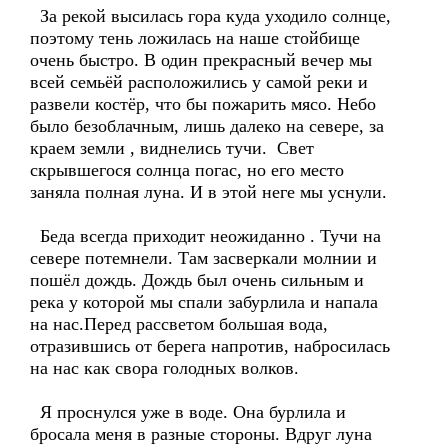
За рекой высилась гора куда уходило солнце,
поэтому тень ложилась на наше стойбище
очень быстро. В один прекрасный вечер мы
всей семьёй расположились у самой реки и
развели костёр, что бы пожарить мясо. Небо
было безоблачным, лишь далеко на севере, за
краем земли , виднелись тучи. Свет
скрывшегося солнца погас, но его место
заняла полная луна. И в этой неге мы уснули.
Беда всегда приходит неожиданно . Тучи на
севере потемнели. Там засверкали молнии и
пошёл дождь. Дождь был очень сильным и
река у которой мы спали забурлила и напала
на нас.Перед рассветом большая вода,
отразившись от берега напротив, набросилась
на нас как свора голодных волков.
Я проснулся уже в воде. Она бурлила и
бросала меня в разные стороны. Вдруг луна