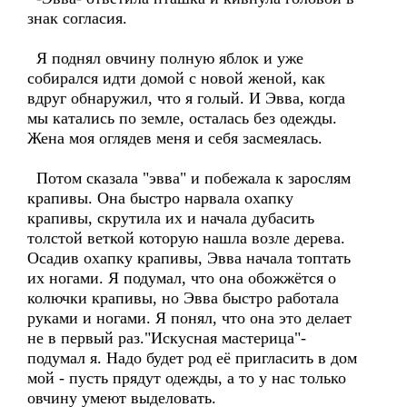
знак согласия.
Я поднял овчину полную яблок и уже
собирался идти домой с новой женой, как
вдруг обнаружил, что я голый. И Эвва, когда
мы катались по земле, осталась без одежды.
Жена моя оглядев меня и себя засмеялась.
Потом сказала "эвва" и побежала к зарослям
крапивы. Она быстро нарвала охапку
крапивы, скрутила их и начала дубасить
толстой веткой которую нашла возле дерева.
Осадив охапку крапивы, Эвва начала топтать
их ногами. Я подумал, что она обожжётся о
колючки крапивы, но Эвва быстро работала
руками и ногами. Я понял, что она это делает
не в первый раз."Искусная мастерица"-
подумал я. Надо будет род её пригласить в дом
мой - пусть прядут одежды, а то у нас только
овчину умеют выделовать.