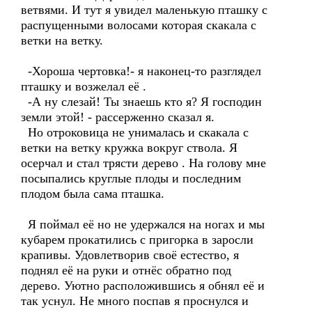
ветвями. И тут я увидел маленькую пташку с
распущенными волосами которая скакала с
ветки на ветку.
-Хороша чертовка!- я наконец-то разглядел
пташку и возжелал её .
-А ну слезай! Ты знаешь кто я? Я господин
земли этой! - рассерженно сказал я.
Но отроковица не унималась и скакала с
ветки на ветку кружка вокруг ствола. Я
осерчал и стал трясти дерево . На голову мне
посыпались круглые плоды и последним
плодом была сама пташка.
Я поймал её но не удержался на ногах и мы
кубарем прокатились с пригорка в заросли
крапивы. Удовлетворив своё естество, я
поднял её на руки и отнёс обратно под
дерево. Уютно расположившись я обнял её и
так уснул. Не много поспав я проснулся и