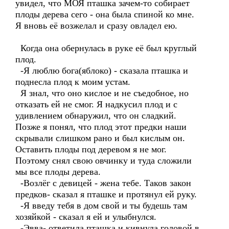
увидел, что МОЯ пташка зачем-то собирает
плоды дерева сего - она была спиной ко мне.
Я вновь её возжелал и сразу овладел ею.
Когда она обернулась в руке её был круглый
плод.
-Я люблю бога(яблоко) - сказала пташка и
поднесла плод к моим устам.
Я знал, что оно кислое и не съедобное, но
отказать ей не смог. Я надкусил плод и с
удивлением обнаружил, что он сладкий.
Позже я понял, что плод этот предки наши
скрывали слишком рано и был кислым он.
Оставить плоды под деревом я не мог.
Поэтому снял свою овчинку и туда сложили
мы все плоды дерева.
-Возлёг с девицей - жена тебе. Таков закон
предков- сказал я пташке и протянул ей руку.
-Я введу тебя в дом свой и ты будешь там
хозяйкой - сказал я ей и улыбнулся.
-Эвва- ответила пташка и кивнула головой в