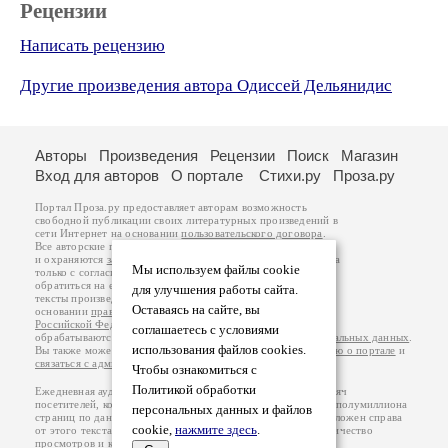
Рецензии
Написать рецензию
Другие произведения автора Одиссей Дельянидис
Авторы
Произведения
Рецензии
Поиск
Магазин
Вход для авторов
О портале
Стихи.ру
Проза.ру
Портал Проза.ру предоставляет авторам возможность
свободной публикации своих литературных произведений в
сети Интернет на основании
пользовательского договора
.
Все авторские права на произведения принадлежат авторам
и охраняются
законом
. Перепечатка произведений возможна
Мы используем файлы cookie
только с согласия его автора, к которому вы можете
обратиться на его авторской странице. Ответственность за
для улучшения работы сайта.
тексты произведений авторы несут самостоятельно на
Оставаясь на сайте, вы
основании
правил публикации
и
законодательства
Российской Федерации
. Данные пользователей
соглашаетесь с условиями
обрабатываются на основании
Политики обработки персональных данных
.
использования файлов cookies.
Вы также можете посмотреть более подробную
информацию о портале
и
связаться с администрацией
.
Чтобы ознакомиться с
Политикой обработки
Ежедневная аудитория портала Проза.ру – порядка 100 тысяч
посетителей, которые в общей сумме просматривают более полумиллиона
персональных данных и файлов
страниц по данным счетчика посещаемости, который расположен справа
cookie,
нажмите здесь
.
от этого текста. В каждой графе указано по две цифры: количество
просмотров и количество посетителей.