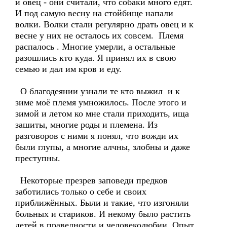
и овец - они считали, что собаки много едят.
И под самую весну на стойбище напали
волки. Волки стали регулярно драть овец и к
весне у них не осталось их совсем. Племя
распалось . Многие умерли, а остальные
разошлись кто куда. Я принял их в свою
семью и дал им кров и еду.
О благодеянии узнали те кто выжил и к
зиме моё племя умножилось. После этого и
зимой и летом ко мне стали приходить, ища
зашиты, многие роды и племена. Из
разговоров с ними я понял, что вожди их
были глупы, а многие алчны, злобны и даже
преступны.
Некоторые презрев заповеди предков
заботились только о себе и своих
приближённых. Были и такие, что изгоняли
больных и стариков. И некому было растить
детей в праведности и человеколюбии. Опыт