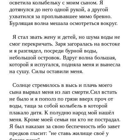
осветила колыбельку с моим сыном. Я
дотянулся до него одной рукой, а другой
ухватился за проплывавшее мимо бревно.
Бурлящая волна мешала осмотреться вокруг.
Я стал звать жену и детей, но шума воды не
смог перекричать. Заря загоралась на востоке
и я разглядел, посреди бурной воды,
небольшой островок. Вдруг волна большая,
которой я испугался, подняла меня и вынесла
на сушу. Силы оставили меня.
Солнце стремилось в высь и плачь моего
сына вырвал меня из лап смерти.Сил встать
не было и я пополз по грязи вверх проч от
воды, таща за собой колыбель в которой
плакало дитя. К полудню народ мой нашёл
меня. Кроме моей семьи ни кто не пострадал.
Я был наказан за свою беспечность ибо завет
предков гласит: "не ставь жилище своё у