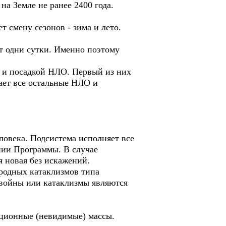
а Земле не ранее 2400 года.
 смену сезонов - зима и лето.
т одни сутки. Именно поэтому
 и посадкой НЛО. Первый из них
ает все остальные НЛО и
ловека. Подсистема исполняет все
нии Программы. В случае
 новая без искажений.
иродных катаклизмов типа
е войны или катаклизмы являются
рционные (невидимые) массы.