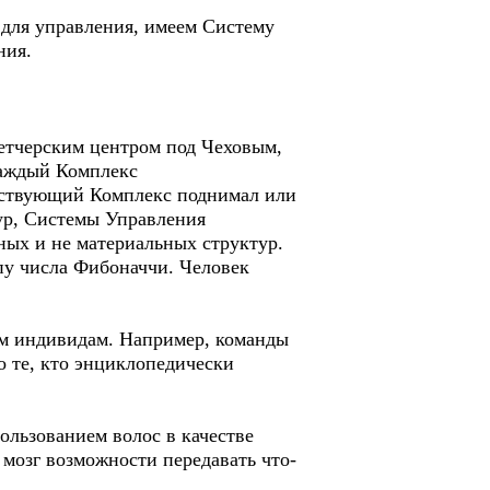
я для управления, имеем Систему
ния.
етчерским центром под Чеховым,
Каждый Комплекс
етствующий Комплекс поднимал или
ур, Системы Управления
ных и не материальных структур.
пу числа Фибоначчи. Человек
ым индивидам. Например, команды
о те, кто энциклопедически
пользованием волос в качестве
мозг возможности передавать что-