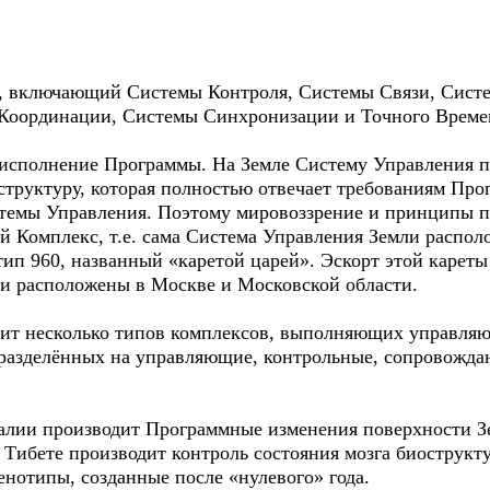
р, включающий Системы Контроля, Системы Связи, Сист
Координации, Системы Синхронизации и Точного Време
 исполнение Программы. На Земле Систему Управления п
структуру, которая полностью отвечает требованиям Про
стемы Управления. Поэтому мировоззрение и принципы п
й Комплекс, т.е. сама Система Управления Земли распол
ип 960, названный «каретой царей». Эскорт этой кареты
 и расположены в Москве и Московской области.
ит несколько типов комплексов, выполняющих управляю
 разделённых на управляющие, контрольные, сопровожд
алии производит Программные изменения поверхности З
Тибете производит контроль состояния мозга биострукту
нотипы, созданные после «нулевого» года.