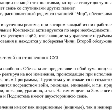
андии оснащён технологиями, которые станут доступны н
т связь со спутниками других планет.
, расположенный рядом со станцией "Мир", обеспечивает
 суточном режиме, при котором каждый из них работае
тальные Комплексы активируются по мере необходимости.
существуют ещё 2, отвечающие за управление подъёмом
ования и находится у побережья Чили. Второй обслужив
дсистемой по отношению к СУЗ
 наоборот. Обезьяна же представляет собой гуманоид че
 реагируя на все изменения, происходящие при исполне
ваниям Программы, Подсистема уничтожается и создается
дится посредством войн, геноцида, эпидемий, и т.н. пр
и, пожаров, ураганов, и т.п. На самом деле на Земле вс
а и Подсистема имеют двухстороннюю связь.
вления имеют как инерционные (видимые), так и неине