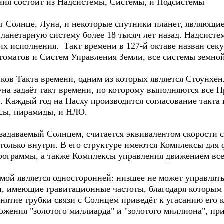
ния состоит из Надсистемы, Системы, и Подсистемы
 Солнце, Луна, и некоторые спутники планет, являющи
анетарную систему более 18 тысяч лет назад. Надсисте
их исполнения. Такт времени в 127-й октаве назван се
втоматов и Систем Управления Земли, все системы земно
ков Такта времени, одним из которых является Стоунхен
Луна задаёт такт времени, по которому выполняются все
 Каждый год на Пасху производится согласование такта 
сы, пирамиды, и НЛО.
 задаваемый Солнцем, считается эквивалентом скорости 
 только внутри. В его структуре имеются Комплексы для
рограммы, а также Комплексы управления движением вс
мой является односторонней: низшее не может управлят
и, имеющие гравитационные частоты, благодаря которым 
нятие трубки связи с Солнцем приведёт к угасанию его к
жения "золотого миллиарда" и "золотого миллиона", при