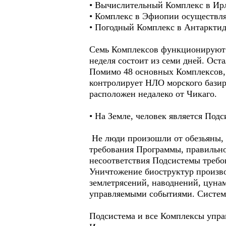
• Вычислительный Комплекс в Ирл
• Комплекс в Эфиопии осуществляе
• Погодный Комплекс в Антарктиде
Семь Комплексов функционируют в
неделя состоит из семи дней. Ос
Помимо 48 основных Комплексов, 
контролирует НЛО морского базир
расположен недалеко от Чикаго.
• На Земле, человек является По
Не люди произошли от обезьяны, а
требования Программы, правильно
несоответствия Подсистемы требо
Уничтожение биоструктур произво
землетрясений, наводнений, цунам
управляемыми событиями. Систем
Подсистема и все Комплексы упра