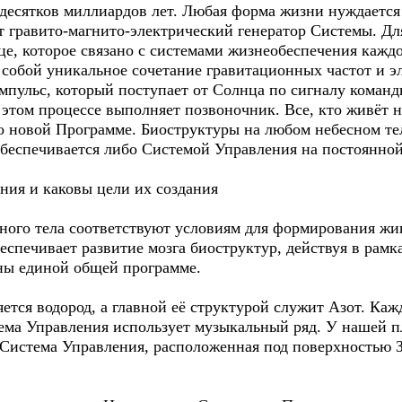
есятков миллиардов лет. Любая форма жизни нуждается
т гравито-магнито-электрический генератор Системы. Д
це, которое связано с системами жизнеобеспечения кажд
т собой уникальное сочетание гравитационных частот и э
пульс, который поступает от Солнца по сигналу коман
этом процессе выполняет позвоночник. Все, кто живёт н
о новой Программе. Биоструктуры на любом небесном те
 обеспечивается либо Системой Управления на постоянно
ния и каковы цели их создания
ного тела соответствуют условиям для формирования жив
еспечивает развитие мозга биоструктур, действуя в рам
ены единой общей программе.
тся водород, а главной её структурой служит Азот. Каж
ема Управления использует музыкальный ряд. У нашей пл
 Система Управления, расположенная под поверхностью 