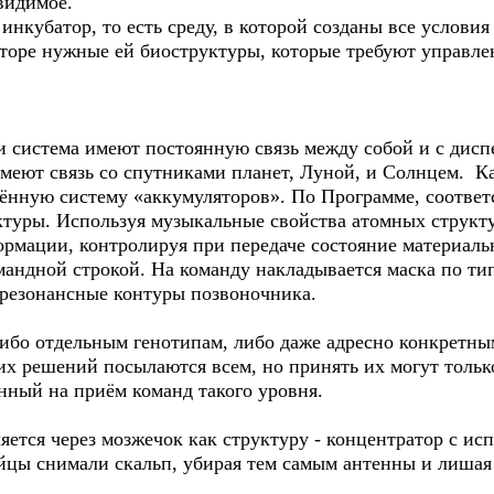
видимое.
нкубатор, то есть среду, в которой созданы все услови
торе нужные ей биоструктуры, которые требуют управле
 система имеют постоянную связь между собой и с дисп
меют связь со спутниками планет, Луной, и Солнцем. 
лённую систему «аккумуляторов». По Программе, соотв
туры. Используя музыкальные свойства атомных структ
ормации, контролируя при передаче состояние материаль
мандной строкой. На команду накладывается маска по ти
 резонансные контуры позвоночника.
ибо отдельным генотипам, либо даже адресно конкретн
х решений посылаются всем, но принять их могут тольк
енный на приём команд такого уровня.
яется через мозжечок как структуру - концентратор с ис
йцы снимали скальп, убирая тем самым антенны и лишая 