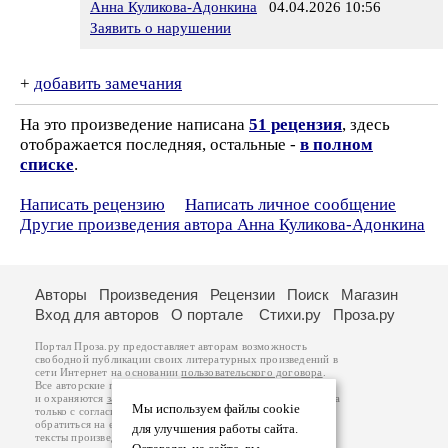
Анна Куликова-Адонкина
04.04.2026 10:56
Заявить о нарушении
+
добавить замечания
На это произведение написана
51 рецензия
, здесь
отображается последняя, остальные -
в полном
списке
.
Написать рецензию
Написать личное сообщение
Другие произведения автора Анна Куликова-Адонкина
Авторы
Произведения
Рецензии
Поиск
Магазин
Вход для авторов
О портале
Стихи.ру
Проза.ру
Портал Проза.ру предоставляет авторам возможность
свободной публикации своих литературных произведений в
сети Интернет на основании
пользовательского договора
.
Все авторские права на произведения принадлежат авторам
и охраняются
законом
. Перепечатка произведений возможна
Мы используем файлы cookie
только с согласия его автора, к которому вы можете
обратиться на его авторской странице. Ответственность за
для улучшения работы сайта.
тексты произведений авторы несут самостоятельно на