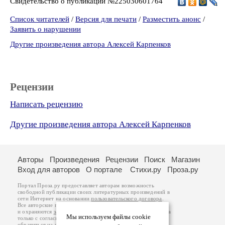
Свидетельство о публикации №225030601764
Список читателей
/
Версия для печати
/
Разместить анонс
/
Заявить о нарушении
Другие произведения автора Алексей Карпенков
Рецензии
Написать рецензию
Другие произведения автора Алексей Карпенков
Авторы
Произведения
Рецензии
Поиск
Магазин
Вход для авторов
О портале
Стихи.ру
Проза.ру
Портал Проза.ру предоставляет авторам возможность
свободной публикации своих литературных произведений в
сети Интернет на основании
пользовательского договора
.
Все авторские права на произведения принадлежат авторам
и охраняются
законом
. Перепечатка произведений возможна
Мы используем файлы cookie
только с согласия его автора, к которому вы можете
обратиться на его авторской странице. Ответственность за