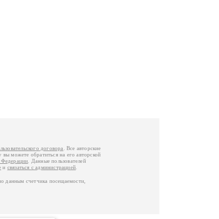
льзовательского договора
. Все авторские
у вы можете обратиться на его авторской
й Федерации
. Данные пользователей
е
и
связаться с администрацией
.
по данным счетчика посещаемости,