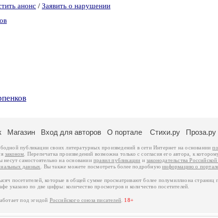
стить анонс
/
Заявить о нарушении
ов
рпенков
к
Магазин
Вход для авторов
О портале
Стихи.ру
Проза.ру
ободной публикации своих литературных произведений в сети Интернет на основании
по
ся
законом
. Перепечатка произведений возможна только с согласия его автора, к котором
ры несут самостоятельно на основании
правил публикации
и
законодательства Российско
ональных данных
. Вы также можете посмотреть более подробную
информацию о портал
тысяч посетителей, которые в общей сумме просматривают более полумиллиона страниц 
афе указано по две цифры: количество просмотров и количество посетителей.
работает под эгидой
Российского союза писателей
.
18+