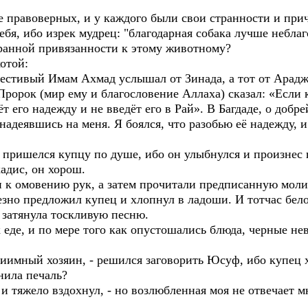
е правоверных, и у каждого были свои странности и прич
тебя, ибо изрек мудрец: "благодарная собака лучше небла
транной привязанности к этому животному?
отой:
естивый Имам Ахмад услышал от Зинада, а тот от Араджа
Пророк (мир ему и благословение Аллаха) сказал: «Если к
 его надежду и не введёт его в Рай». В Багдаде, о доб
онадеявшись на меня. Я боялся, что разобью её надежду,
я пришелся купцу по душе, ибо он улыбнулся и произнес 
хадис, он хорош.
и к омовению рук, а затем прочитали предписанную моли
безно предложил купец и хлопнул в ладоши. И тотчас бел
 затянула тоскливую песню.
еде, и по мере того как опустошались блюда, черные не
приимный хозяин, - решился заговорить Юсуф, ибо купец 
нила печаль?
 и тяжело вздохнул, - но возлюбленная моя не отвечает м