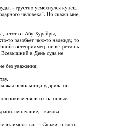
уды, - грустно усмехнулся купец.
годарного человека". Но скажи мне,
, а тот от Абу Хурайры,
то-то разобьёт чью-то надежду, то
рейший гостеприимец, не встретишь
 и Всевышний в День суда не
не без уважения:
тву.
окожая невольница ударила по
вольники меняли их на новые,
хранил молчание, - какова
не взаимностью. – Скажи, о гость,