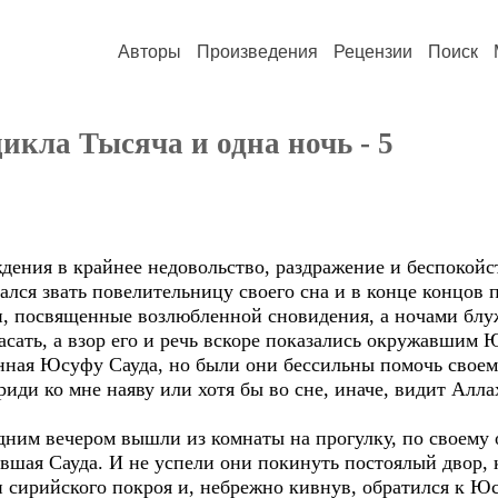
Авторы
Произведения
Рецензии
Поиск
цикла Тысяча и одна ночь - 5
ения в крайнее недовольство, раздражение и беспокойств
ался звать повелительницу своего сна и в конце концов 
хи, посвященные возлюбленной сновидения, а ночами блу
асать, а взор его и речь вскоре показались окружавшим
анная Юсуфу Сауда, но были они бессильны помочь своем
ди ко мне наяву или хотя бы во сне, иначе, видит Аллах
здним вечером вышли из комнаты на прогулку, по своем
шая Сауда. И не успели они покинуть постоялый двор, 
 сирийского покроя и, небрежно кивнув, обратился к Ю