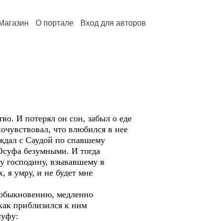
Магазин
О портале
Вход для авторов
о. И потерял он сон, забыл о еде
почувствовал, что влюбился в нее
ждал с Саудой по спавшему
 Юсуфа безумными. И тогда
у господину, взывавшему в
, я умру, и не будет мне
у обыкновению, медленно
как приблизился к ним
суфу: