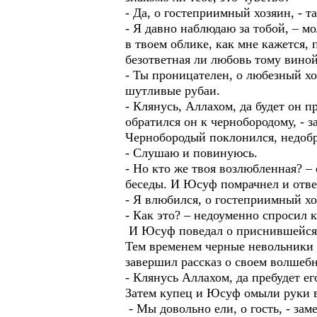
- Да, о гостеприимный хозяин, - т
- Я давно наблюдаю за тобой, – мо
в твоем облике, как мне кажется, 
безответная ли любовь тому вино
- Ты проницателен, о любезный хо
шутливые рубаи.
- Клянусь, Аллахом, да будет он п
обратился он к чернобородому, - з
Чернобородый поклонился, недобр
- Слушаю и повинуюсь.
- Но кто же твоя возлюбленная? –
беседы. И Юсуф помрачнел и отве
- Я влюбился, о гостеприимный хо
- Как это? – недоуменно спросил 
И Юсуф поведал о приснившейся
Тем временем черные невольники 
завершил рассказ о своем волшебн
- Клянусь Аллахом, да пребудет е
Затем купец и Юсуф омыли руки в
- Мы довольно ели, о гость, - за