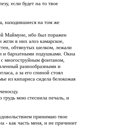
зу, если будет на то твое
а, находившиеся на том же
оей Маймуне, ибо был поражен
и жгли в них алоэ камарское,
стен, обтянутых шелком, лежали
и и бархатными подушками. Окна
м с многоструйным фонтаном,
тавленный разнообразными и
ласа, а за его спиной стоял
мье из кипариса сидела белокожая
ченосцу.
о грудь мою стеснила печаль, и
м удовольствием принимаю твое
а - как часть меня, и не причинит