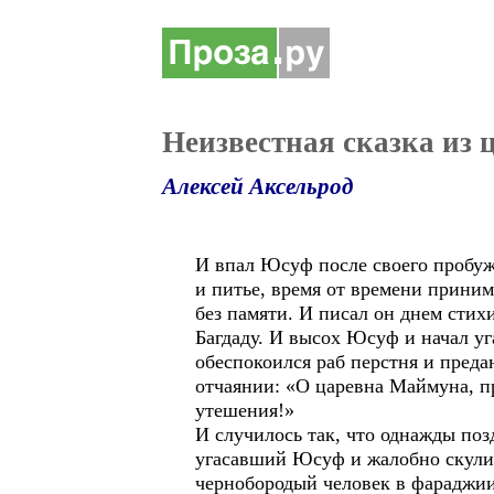
Неизвестная сказка из 
Алексей Аксельрод
И впал Юсуф после своего пробужд
и питье, время от времени приним
без памяти. И писал он днем сти
Багдаду. И высох Юсуф и начал уг
обеспокоился раб перстня и пред
отчаянии: «О царевна Маймуна, при
утешения!»
И случилось так, что однажды по
угасавший Юсуф и жалобно скулив
чернобородый человек в фараджии