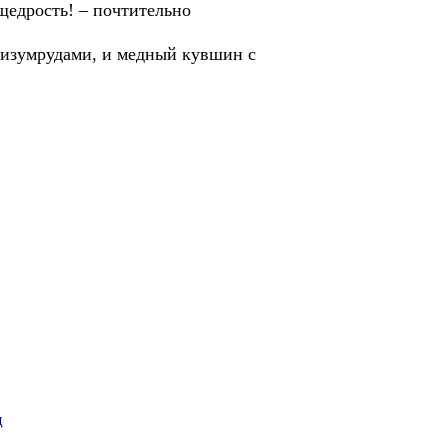
щедрость! – почтительно
 изумрудами, и медный кувшин с
д