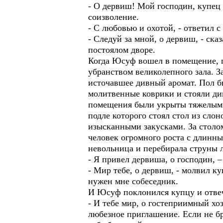
- О дервиш! Мой господин, купец 
соизволение.
- С любовью и охотой, - ответил 
- Следуй за мной, о дервиш, - ск
постоялом дворе.
Когда Юсуф вошел в помещение, г
убранством великолепного зала. За
источавшее дивный аромат. Пол б
молитвенные коврики и стояли д
помещения были укрыты тяжелыми 
подле которого стоял стол из сло
изысканными закусками. За столом
человек огромного роста с длинны
невольница и перебирала струны 
- Я привел дервиша, о господин, 
- Мир тебе, о дервиш, - молвил ку
нужен мне собеседник.
И Юсуф поклонился купцу и отве
- И тебе мир, о гостеприимный хо
любезное приглашение. Если не бр