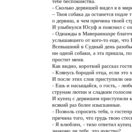
тебе беспокойства.
- Сколько дервишей видел я в мир
– Твоя собака да останется подле 
о дервиш, в чем причина твоей с
И улыбнулся Юсуф и пояснил с ох
- Однажды в Мавераннахре благоч
услышавшего от кого-то еще, что 
Всевышний в Судный день разобьёт
ни одной собаки, а эта пришла, п
простит меня.
Как видно, короткий рассказ гост
- Клянусь бородой отца, если это 
И после этих слов приступили он
- Ешь и насыщайся, о гость, - лю
струнам лютни и сладким голосом
И купец с дервишем приступили к 
всякий раз более изысканные.
- Позволь спросить тебя, о госте
причина того, что грудь твою стес
- Я влюблен, - тихо ответил купец
знакомо ли тебе, это чувство?