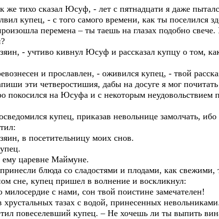
ак же тихо сказал Юсуф, - лет с пятнадцати я даже пытал
лвил купец, - с того самого времени, как ты поселился з
произошла перемена – ты таешь на глазах подобно свече. 
й?
зяин, - учтиво кивнул Юсуф и рассказал купцу о том, как
ревознесен и прославлен, - оживился купец, - твой расск
апиши эти четверостишия, дабы на досуге я мог почитать
о покосился на Юсуфа и с некоторым неудовольствием п
 осведомился купец, приказав невольнице замолчать, ибо
тил:
зяин, в посетительницу моих снов.
купец.
 ему царевне Маймуне.
принесли блюда со сладостями и плодами, как свежими
ом сне, купец пришел в волнение и воскликнул:
го милосердие с нами, сон твой поистине замечателен!
 хрустальных тазах с водой, принесенных невольниками
метил повеселевший купец. – Не хочешь ли ты выпить вин