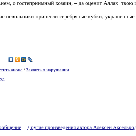
вием, о гостеприимный хозяин, – да оценит Аллах твою 
час невольники принесли серебряные кубки, украшенные
6
стить анонс
/
Заявить о нарушении
род
сообщение
Другие произведения автора Алексей Аксельро