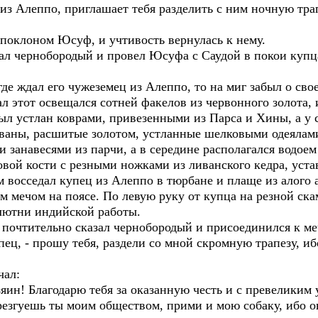
из Алеппо, приглашает тебя разделить с ним ночную трапе
с поклоном Юсуф, и учтивость вернулась к нему.
азал чернобородый и провел Юсуфа с Саудой в покои купц
де ждал его чужеземец из Алеппо, то на миг забыл о св
л этот освещался сотней факелов из червонного золота, 
ыл устлан коврами, привезенными из Парса и Хины, а у 
иваны, расшитые золотом, устланные шелковыми одеялам
занавесями из парчи, а в середине располагался водое
новой кости с резными ножками из ливанского кедра, ус
 восседал купец из Алеппо в тюрбане и плаще из алого ат
м мечом на поясе. По левую руку от купца на резной ска
лютни индийской работы.
– почтительно сказал чернобородый и присоединился к ме
пец, - прошу тебя, раздели со мной скромную трапезу, иб
чал:
зяин! Благодарю тебя за оказанную честь и с превелики
езгуешь ты моим обществом, прими и мою собаку, ибо он