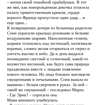
– копия своей покойной прабабушки. В тот
же миг, как новорожденная девочка огласила
палату приветственным криком, сердце
верного Франца пропустило один удар... и
еще один...
К возвращению дочери из больницы родители
Сони украсили крыльцо розовыми и белыми
воздушными шарами. Наполненные гелием,
шарики толпились над лестницей, натягивали
веревки, словно желая оторваться от перил и
улететь высоко в небо. Да и день выдался
неожиданно светлый и солнечный, какой-то
неуместно весенний, как будто сама природа
праздновала вместе с людьми появление
нового человека. Но лица близких выглядели
смущенными и печальными. Соня вышла из
машины с белым свертком в руках. За ней –
такой же смущенный – последовал Марек.
- Где Эрик? – спросила она.
Мама виновато улыбнулась.