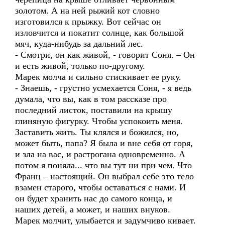
золотом. А на ней рыжий кот словно
изготовился к прыжку. Вот сейчас он
изловчится и покатит солнце, как большой
мяч, куда-нибудь за дальний лес.
- Смотри, он как живой, - говорит Соня. – Он
и есть живой, только по-другому.
Марек молча и сильно стискивает ее руку.
- Знаешь, - грустно усмехается Соня, - я ведь
думала, что вы, как в том рассказе про
последний листок, поставили на крышу
глиняную фигурку. Чтобы успокоить меня.
Заставить жить. Ты клялся и божился, но,
может быть, папа? Я была и вне себя от горя,
и зла на вас, и растрогана одновременно. А
потом я поняла... что вы тут ни при чем. Что
Франц – настоящий. Он выбрал себе это тело
взамен старого, чтобы оставаться с нами. И
он будет хранить нас до самого конца, и
наших детей, а может, и наших внуков.
Марек молчит, улыбается и задумчиво кивает.