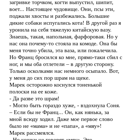
загривке торчком, когти выпустил, шипит,
воет... Настоящее чудовище. Они, псы эти,
поджали хвосты и разбежались. Большие
дикие собаки испугались кота! В другой раз я
уронила на себя тяжелую китайскую вазу.
Знаешь, такая, напольная, фарфоровая. Но у
нас она почему-то стояла на комоде. Она бы
меня точно убила, эта ваза, или покалечила.
Но Франц бросился ко мне, прямо-таки сбил с
ног, и мы оба отлетели – в другую сторону.
Только осколками нас немного осыпало. Вот,
у меня до сих пор шрам на щеке.
Марек осторожно коснулся тоненькой
полоски на ее коже.
- Да разве это шрам!
- Могло быть гораздо хуже, - вздохнула Соня.
– Если бы не Франц... Он, как нянька, за
мной всюду ходил. Даже мое первое слово
было не «мама» и не «папа», а «мяу»!
Марек рассмеялся.
- Но кошки не говорят «мяу». Это