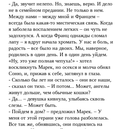
- Да, звучит нелепо. Но, знаешь, верю. И дело
не в семейном предании. Не только в нем.
Между нами – между мной и Францем –
всегда была какая-то мистическая связь. Когда
я заболела воспалением легких – он чуть не
задохнулся. А когда Франц однажды сломал
лапу – я вдруг начала хромать. У нас и боль, и
радость – все было на двоих. Мы, наверное,
родились в один день. И в один день уйдем.
«Ну, это уже полная чепуха!» - хотел
воскликнуть Марек, но осекся и молча обнял
Соню, и, прижав к себе, заглянул в глаза.
- Сколько бы лет ни осталось – они все наши,
- сказал он тихо. – И потом... Может, ангелы
живут дольше, чем обычные кошки?
- Да... – девушка кивнула, улыбаясь сквозь
слезы. – Может быть.
- Пойдем в дом? – предложил Марек. – У
меня от этой герани уже голова разболелась.
Все так же, обнявшись, они поднялись на