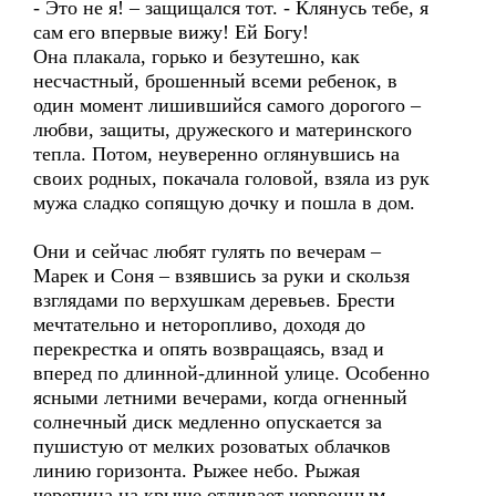
- Это не я! – защищался тот. - Клянусь тебе, я
сам его впервые вижу! Ей Богу!
Она плакала, горько и безутешно, как
несчастный, брошенный всеми ребенок, в
один момент лишившийся самого дорогого –
любви, защиты, дружеского и материнского
тепла. Потом, неуверенно оглянувшись на
своих родных, покачала головой, взяла из рук
мужа сладко сопящую дочку и пошла в дом.
Они и сейчас любят гулять по вечерам –
Марек и Соня – взявшись за руки и скользя
взглядами по верхушкам деревьев. Брести
мечтательно и неторопливо, доходя до
перекрестка и опять возвращаясь, взад и
вперед по длинной-длинной улице. Особенно
ясными летними вечерами, когда огненный
солнечный диск медленно опускается за
пушистую от мелких розоватых облачков
линию горизонта. Рыжее небо. Рыжая
черепица на крыше отливает червонным