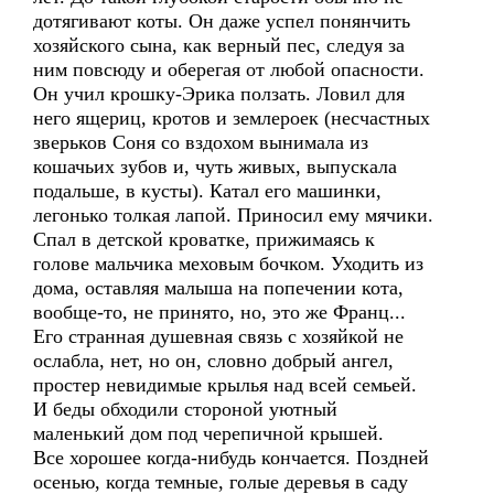
дотягивают коты. Он даже успел понянчить
хозяйского сына, как верный пес, следуя за
ним повсюду и оберегая от любой опасности.
Он учил крошку-Эрика ползать. Ловил для
него ящериц, кротов и землероек (несчастных
зверьков Соня со вздохом вынимала из
кошачьих зубов и, чуть живых, выпускала
подальше, в кусты). Катал его машинки,
легонько толкая лапой. Приносил ему мячики.
Спал в детской кроватке, прижимаясь к
голове мальчика меховым бочком. Уходить из
дома, оставляя малыша на попечении кота,
вообще-то, не принято, но, это же Франц...
Его странная душевная связь с хозяйкой не
ослабла, нет, но он, словно добрый ангел,
простер невидимые крылья над всей семьей.
И беды обходили стороной уютный
маленький дом под черепичной крышей.
Все хорошее когда-нибудь кончается. Поздней
осенью, когда темные, голые деревья в саду