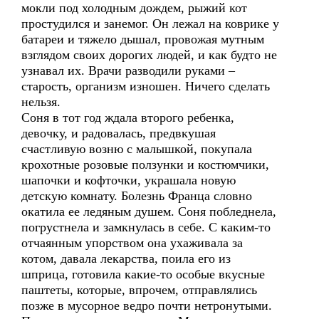
мокли под холодным дождем, рыжий кот
простудился и занемог. Он лежал на коврике у
батареи и тяжело дышал, провожая мутным
взглядом своих дорогих людей, и как будто не
узнавал их. Врачи разводили руками –
старость, организм изношен. Ничего сделать
нельзя.
Соня в тот год ждала второго ребенка,
девочку, и радовалась, предвкушая
счастливую возню с малышкой, покупала
крохотные розовые ползунки и костюмчики,
шапочки и кофточки, украшала новую
детскую комнату. Болезнь Франца словно
окатила ее ледяным душем. Соня побледнела,
погрустнела и замкнулась в себе. С каким-то
отчаянным упорством она ухаживала за
котом, давала лекарства, поила его из
шприца, готовила какие-то особые вкусные
паштеты, которые, впрочем, отправлялись
позже в мусорное ведро почти нетронутыми.