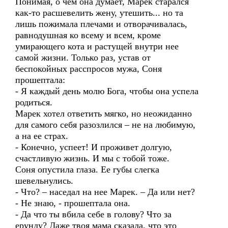
Понимая, о чем она думает, Марек старался
как-то расшевелить жену, утешить... но та
лишь пожимала плечами и отворачивалась,
равнодушная ко всему и всем, кроме
умирающего кота и растущей внутри нее
самой жизни. Только раз, устав от
беспокойных расспросов мужа, Соня
прошептала:
- Я каждый день молю Бога, чтобы она успела
родиться.
Марек хотел ответить мягко, но неожиданно
для самого себя разозлился – не на любимую,
а на ее страх.
- Конечно, успеет! И проживет долгую,
счастливую жизнь. И мы с тобой тоже.
Соня опустила глаза. Ее губы слегка
шевельнулись.
- Что? – наседал на нее Марек. – Да или нет?
- Не знаю, - прошептала она.
- Да что ты вбила себе в голову? Что за
ерунду? Даже твоя мама сказала, что это