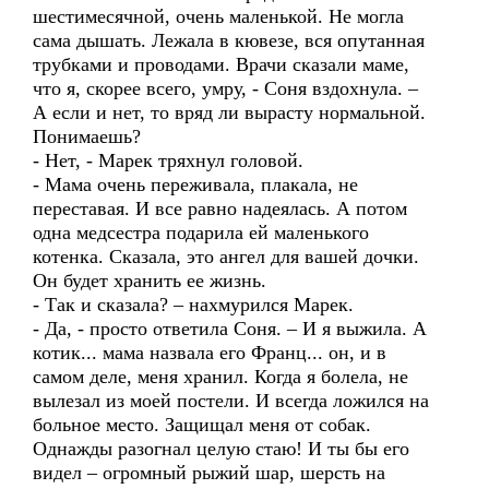
шестимесячной, очень маленькой. Не могла
сама дышать. Лежала в кювезе, вся опутанная
трубками и проводами. Врачи сказали маме,
что я, скорее всего, умру, - Соня вздохнула. –
А если и нет, то вряд ли вырасту нормальной.
Понимаешь?
- Нет, - Марек тряхнул головой.
- Мама очень переживала, плакала, не
переставая. И все равно надеялась. А потом
одна медсестра подарила ей маленького
котенка. Сказала, это ангел для вашей дочки.
Он будет хранить ее жизнь.
- Так и сказала? – нахмурился Марек.
- Да, - просто ответила Соня. – И я выжила. А
котик... мама назвала его Франц... он, и в
самом деле, меня хранил. Когда я болела, не
вылезал из моей постели. И всегда ложился на
больное место. Защищал меня от собак.
Однажды разогнал целую стаю! И ты бы его
видел – огромный рыжий шар, шерсть на