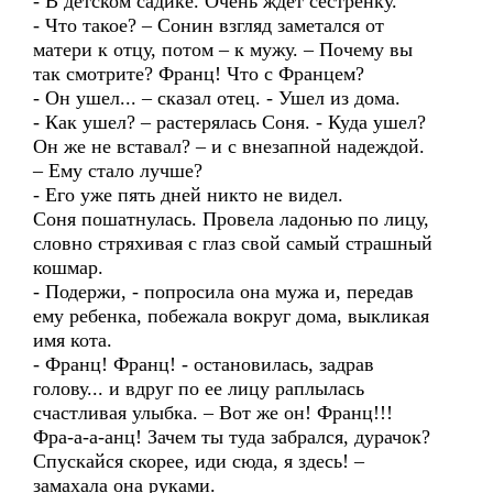
- В детском садике. Очень ждет сестренку.
- Что такое? – Сонин взгляд заметался от
матери к отцу, потом – к мужу. – Почему вы
так смотрите? Франц! Что с Францем?
- Он ушел... – сказал отец. - Ушел из дома.
- Как ушел? – растерялась Соня. - Куда ушел?
Он же не вставал? – и с внезапной надеждой.
– Ему стало лучше?
- Его уже пять дней никто не видел.
Соня пошатнулась. Провела ладонью по лицу,
словно стряхивая с глаз свой самый страшный
кошмар.
- Подержи, - попросила она мужа и, передав
ему ребенка, побежала вокруг дома, выкликая
имя кота.
- Франц! Франц! - остановилась, задрав
голову... и вдруг по ее лицу раплылась
счастливая улыбка. – Вот же он! Франц!!!
Фра-а-а-анц! Зачем ты туда забрался, дурачок?
Спускайся скорее, иди сюда, я здесь! –
замахала она руками.