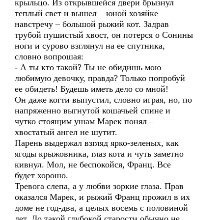
крыльцо. Из открывшейся двери брызнул
теплый свет и вышел – юной хозяйке
навстречу – большой рыжий кот. Задрав
трубой пушистый хвост, он потерся о Сонины
ноги и сурово взглянул на ее спутника,
словно вопрошая:
- А ты кто такой? Ты не обидишь мою
любимую девочку, правда? Только попробуй
ее обидеть! Будешь иметь дело со мной!
Он даже когти выпустил, словно играя, но, по
напряженно выгнутой кошачьей спине и
чутко стоящим ушам Марек понял –
хвостатый ангел не шутит.
Парень выдержал взгляд ярко-зеленых, как
ягоды крыжовника, глаз кота и чуть заметно
кивнул. Мол, не беспокойся, Франц. Все
будет хорошо.
Тревога слепа, а у любви зоркие глаза. Прав
оказался Марек, и рыжий Франц прожил в их
доме не год-два, а целых восемь с половиной
лет. До такой глубокой старости обычно не