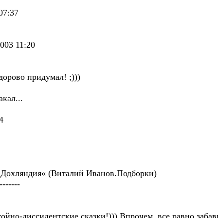
07:37
003 11:20
дорово придумал! ;)))
кал...
4
д. Дохляндия« (Виталий Иванов.Подборки)
-------
тойно-диссидентские сказки!))) Впрочем, все равно забавн