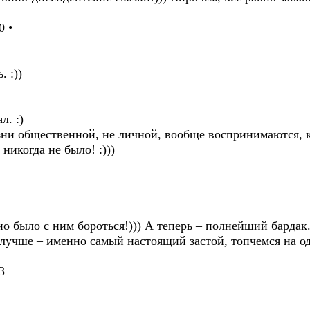
0 •
. :))
л. :)
изни общественной, не личной, вообще воспринимаются,
никогда не было! :)))
но было с ним бороться!))) А теперь – полнейший бардак.
 лучше – именно самый настоящий застой, топчемся на о
3