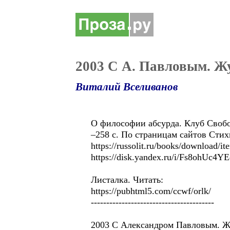
2003 С А. Павловым. Ж
Виталий Вселиванов
О философии абсурда. Клуб Свобо
–258 с. По страницам сайтов Стихи
https://russolit.ru/books/download/i
https://disk.yandex.ru/i/Fs8ohUc4
Листалка. Читать:
https://pubhtml5.com/ccwf/orlk/
----------------------------------------
2003 С Александром Павловым. Жу