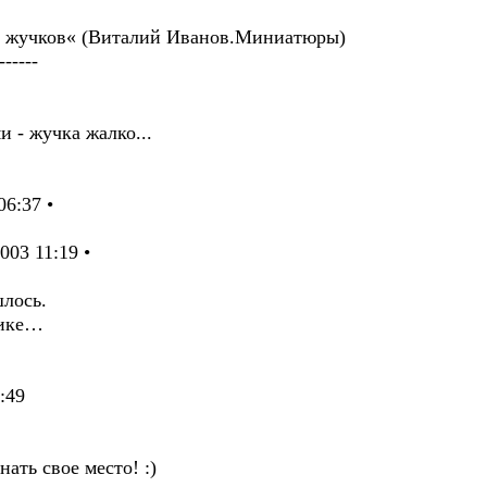
ни жучков« (Виталий Иванов.Миниатюры)
------
 - жучка жалко...
6:37 •
03 11:19 •
лось.
мике…
:49
ать свое место! :)