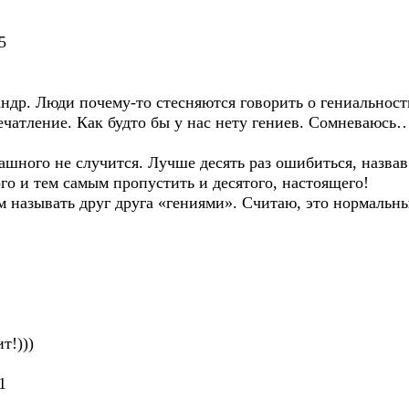
5
ндр. Люди почему-то стесняются говорить о гениальност
ечатление. Как будто бы у нас нету гениев. Сомневаюсь… 
рашного не случится. Лучше десять раз ошибиться, назв
ого и тем самым пропустить и десятого, настоящего!
м называть друг друга «гениями». Считаю, это нормальным
т!)))
51