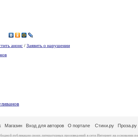
2
стить анонс
/
Заявить о нарушении
анов
еливанов
к
Магазин
Вход для авторов
О портале
Стихи.ру
Проза.ру
ободной публикации своих литературных произведений в сети Интернет на основании
по