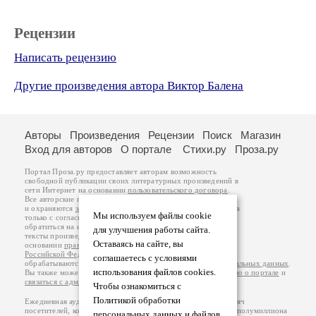
Рецензии
Написать рецензию
Другие произведения автора Виктор Балена
Авторы
Произведения
Рецензии
Поиск
Магазин
Вход для авторов
О портале
Стихи.ру
Проза.ру
Портал Проза.ру предоставляет авторам возможность
свободной публикации своих литературных произведений в
сети Интернет на основании
пользовательского договора
.
Все авторские права на произведения принадлежат авторам
и охраняются
законом
. Перепечатка произведений возможна
Мы используем файлы cookie
только с согласия его автора, к которому вы можете
обратиться на его авторской странице. Ответственность за
для улучшения работы сайта.
тексты произведений авторы несут самостоятельно на
Оставаясь на сайте, вы
основании
правил публикации
и
законодательства
Российской Федерации
. Данные пользователей
соглашаетесь с условиями
обрабатываются на основании
Политики обработки персональных данных
.
использования файлов cookies.
Вы также можете посмотреть более подробную
информацию о портале
и
связаться с администрацией
.
Чтобы ознакомиться с
Политикой обработки
Ежедневная аудитория портала Проза.ру – порядка 100 тысяч
посетителей, которые в общей сумме просматривают более полумиллиона
персональных данных и файлов