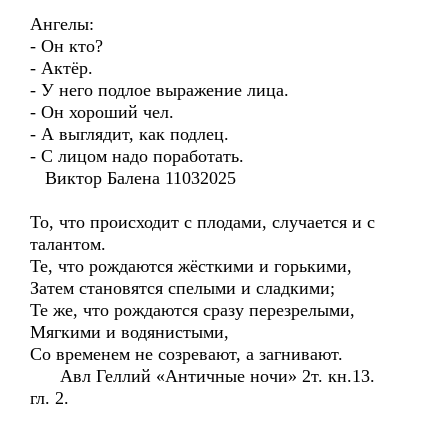
Ангелы:
- Он кто?
- Актёр.
- У него подлое выражение лица.
- Он хороший чел.
- А выглядит, как подлец.
- С лицом надо поработать.
Виктор Балена 11032025
То, что происходит с плодами, случается и с
талантом.
Те, что рождаются жёсткими и горькими,
Затем становятся спелыми и сладкими;
Те же, что рождаются сразу перезрелыми,
Мягкими и водянистыми,
Со временем не созревают, а загнивают.
Авл Геллий «Античные ночи» 2т. кн.13.
гл. 2.