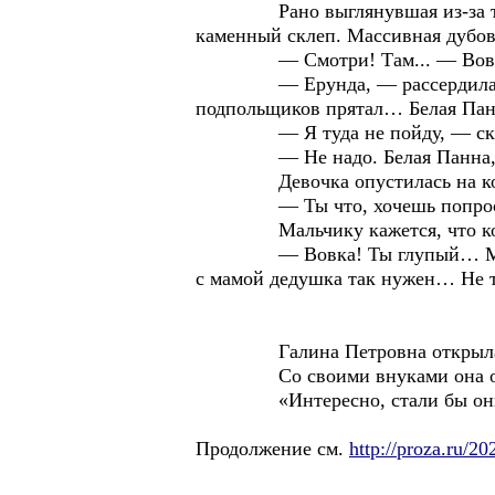
Рано выглянувшая из-за туч л
каменный склеп. Массивная дубов
— Смотри! Там... — Вовка 
— Ерунда, — рассердилась Гал
подпольщиков прятал… Белая Панн
— Я туда не пойду, — сказ
— Не надо. Белая Панна, са
Девочка опустилась на корточ
— Ты что, хочешь попросить Па
Мальчику кажется, что когда 
— Вовка! Ты глупый… Музыку мо
с мамой дедушка так нужен… Не т
Галина Петровна открыла глаз
Со своими внуками она обща
«Интересно, стали бы они про
Продолжение см.
http://proza.ru/2