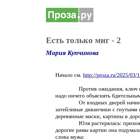
Есть только миг - 2
Мария Купчинова
Начало см.
http://proza.ru/2025/03/
Против ожидания, ключ поверну
надо ничего объяснять бдительны
От входных дверей начинался да
затейливые диванчики с гнутыми 
деревянные маски, картины в доро
Юля растерялась: прихожая в х
дорогие рамы картин она подумала
слова мужа: