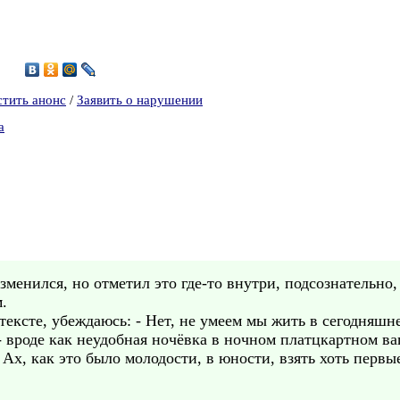
5
стить анонс
/
Заявить о нарушении
а
зменился, но отметил это где-то внутри, подсознательно,
.
тексте, убеждаюсь: - Нет, не умеем мы жить в сегодняшн
- вроде как неудобная ночёвка в ночном платцкартном ваг
- Ах, как это было молодости, в юности, взять хоть пер