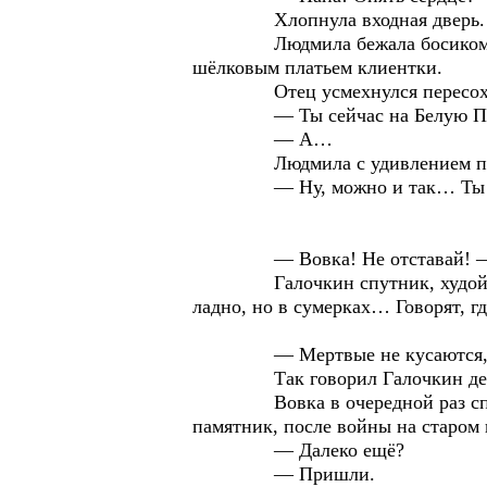
Хлопнула входная дверь.
Людмила бежала босиком по дв
шёлковым платьем клиентки.
Отец усмехнулся пересохш
— Ты сейчас на Белую Пан
— А…
Людмила с удивлением посмотре
— Ну, можно и так… Ты не пуга
— Вовка! Не отставай! — Гал
Галочкин спутник, худой рыжев
ладно, но в сумерках… Говорят, г
— Мертвые не кусаются, оби
Так говорил Галочкин дед, а е
Вовка в очередной раз споткну
памятник, после войны на старом 
— Далеко ещё?
— Пришли.