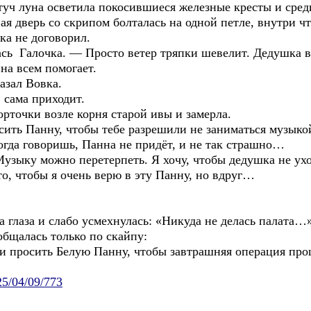
уна осветила покосившиеся железные кресты и сред
ая дверь со скрипом болталась на одной петле, внутри 
не договорил.
очка. — Просто ветер тряпки шевелит. Дедушка во 
а всем помогает.
ал Вовка.
ма приходит.
ки возле корня старой ивы и замерла.
нну, чтобы тебе разрешили не заниматься музыкой? 
говоришь, Панна не придёт, и не так страшно…
жно перетерпеть. Я хочу, чтобы дедушка не уходил.
о, чтобы я очень верю в эту Панну, но вдруг…
а и слабо усмехнулась: «Никуда не делась палата…
лась только по скайпу:
сить Белую Панну, чтобы завтрашняя операция про
025/04/09/773