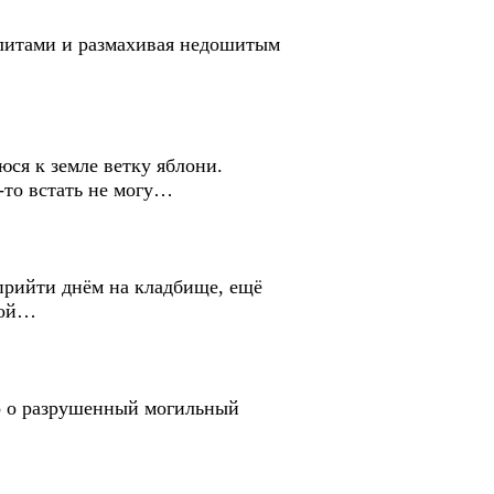
тами и размахивая недошитым
я к земле ветку яблони.
то встать не могу…
ийти днём на кладбище, ещё
ной…
 о разрушенный могильный