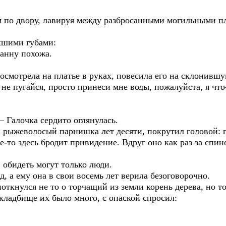
ору, лавируя между разбросанными могильными пли
ими губами:
ну похожа.
ла на платье в руках, повесила его на склонившуюс
йся, просто принеси мне воды, пожалуйста, я что-
очка сердито оглянулась.
олосый парнишка лет десяти, покрутил головой: пр
де-то здесь бродит привидение. Вдруг оно как раз за спи
деть могут только люди.
му она в свои восемь лет верила безоговорочно.
лся не то о торчащий из земли корень дерева, но то
кладбище их было много, с опаской спросил: