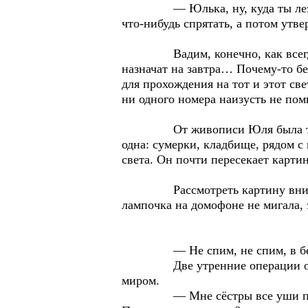
— Юлька, ну, куда ты лезешь? 
что-нибудь спрятать, а потом утв
Вадим, конечно, как всегда пра
назначат на завтра… Почему-то бе
для прохождения на тот и этот све
ни одного номера наизусть не пом
От живописи Юля была так же д
одна: сумерки, кладбище, рядом с
света. Он почти пересекает карти
Рассмотреть картину вниматель
лампочка на домофоне не мигала, 
— Не спим, не спим, в бесс
Две утренние операции оказали
миром.
— Мне сёстры все уши прожужжа