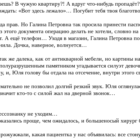
В чужую квартиру?! А вдруг что-нибудь пропадёт? 
ерждать: «Вот здесь лежало»… Погубит тебя твоя благотв
в. Но Галина Петровна так просила принести паспорт
з этого документа операцию делать не хотели, словно на
т. А ещё телефон… Уходя в магазин, Галина Петровна пос
нила. Дочка, наверное, волнуется…
алека, как от антикварной мебели, но картины на с
 полуразрушенным памятником угадывается силуэт девочк
ну, и, Юля голову бы отдала на отсечение, внутри этого 
но не позволил долгий резкий звук. Юля оглянулась
значит кто-то с силой жал на дверной звонок…
ознанку не уходим…
сь проще, чем ожидалось, и большеносый хирург был
ли, какая пациентка у нас объявилась: все стонут и