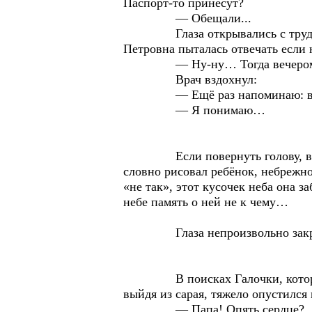
Паспорт-то принесут?
— Обещали...
Глаза открывались с трудом, л
Петровна пыталась отвечать если н
— Ну-ну… Тогда вечером клиз
Врач вздохнул:
— Ещё раз напоминаю: в ваш
— Я понимаю…
Если повернуть голову, виден к
словно рисовал ребёнок, небрежно
«не так», этот кусочек неба она з
небе память о ней не к чему…
Глаза непроизвольно закрылись
В поисках Галочки, которая дол
выйдя из сарая, тяжело опустился
— Папа! Опять сердце?