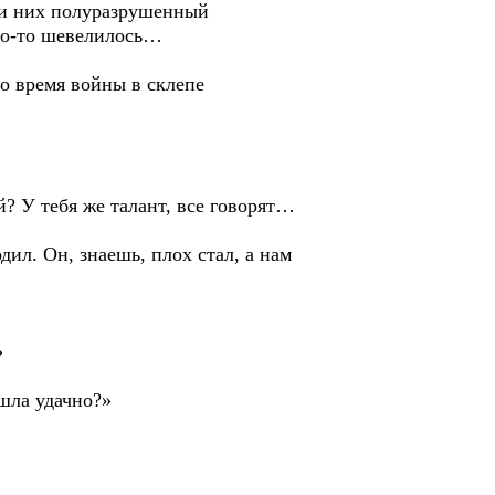
и них полуразрушенный
что-то шевелилось…
время войны в склепе
У тебя же талант, все говорят…
 Он, знаешь, плох стал, а нам
»
шла удачно?»