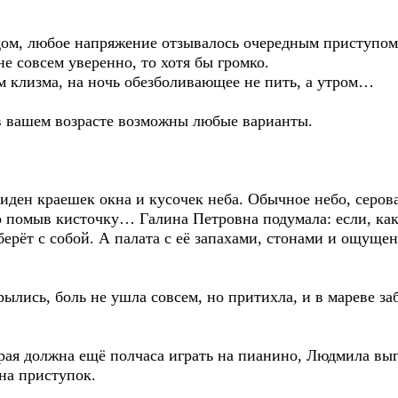
юбое напряжение отзывалось очередным приступом бо
е совсем уверенно, то хотя бы громко.
ма, на ночь обезболивающее не пить, а утром…
ем возрасте возможны любые варианты.
раешек окна и кусочек неба. Обычное небо, серовато
 помыв кисточку… Галина Петровна подумала: если, как 
аберёт с собой. А палата с её запахами, стонами и ощущен
, боль не ушла совсем, но притихла, и в мареве заб
жна ещё полчаса играть на пианино, Людмила выглян
 на приступок.