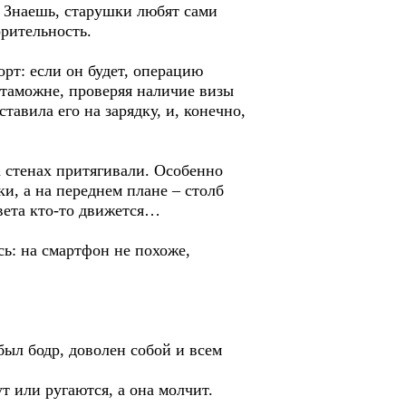
Знаешь, старушки любят сами
орительность.
: если он будет, операцию
 таможне, проверяя наличие визы
тавила его на зарядку, и, конечно,
тенах притягивали. Особенно
и, а на переднем плане – столб
света кто-то движется…
: на смартфон не похоже,
 бодр, доволен собой и всем
ли ругаются, а она молчит.