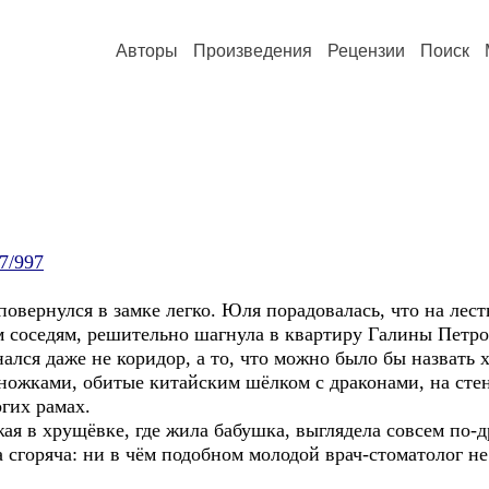
Авторы
Произведения
Рецензии
Поиск
17/997
лся в замке легко. Юля порадовалась, что на лестни
м соседям, решительно шагнула в квартиру Галины Петро
же не коридор, а то, что можно было бы назвать хол
ножками, обитые китайским шёлком с драконами, на сте
гих рамах.
рущёвке, где жила бабушка, выглядела совсем по-др
 сгоряча: ни в чём подобном молодой врач-стоматолог не