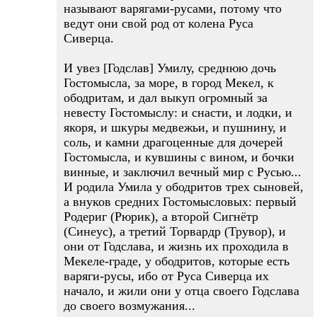
называют варягами-русами, потому что
ведут они свой род от колена Руса
Сиверца.
И увез [Годслав] Умилу, среднюю дочь
Гостомысла, за море, в город Мекел, к
ободритам, и дал выкуп огромный за
невесту Гостомыслу: и снасти, и лодки, и
якоря, и шкуры медвежьи, и пушнину, и
соль, и камни драгоценные для дочерей
Гостомысла, и кувшины с вином, и бочки
винные, и заключил вечный мир с Русью...
И родила Умила у ободритов трех сыновей,
а внуков средних Гостомысловых: первый
Родериг (Рюрик), а второй Сигнётр
(Синеус), а третий Торвардр (Трувор), и
они от Годслава, и жизнь их проходила в
Мекеле-граде, у ободритов, которые есть
варяги-русы, ибо от Руса Сиверца их
начало, и жили они у отца своего Годслава
до своего возмужания...