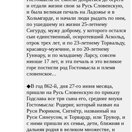
и отдали жизни свои за Русь Словенскую,
и была великая печаль на Ладожье и в
Хольмгарде, и начали люди рыдать по ним,
по ушедшему из жизни 25-летнему
Сигурду, мужу доброму, у которого остался
сын единственный, осиротевший Аскольд,
отрок трех лет, и по 23-летнему Торвальду,
красавцу-мужчине, и по 20-летнему
Гуннару, и по младшему Ларсу, совсем
юноше 17 лет, и эта печаль и это великое
горе постигли род Гостомысла и племя
словенское...
◆В год 862-й, дня 27-го июня месяца,
пришли на Русь Словенскую по приказу
Годслава все три сына его, средние внуки
Гостомысла: Родериг, который назван на
Руси Рюриком, Сигнётр, названный на
Руси Синеусом, и Торвардр, или Трувор, и
с ними пришли их семьи, дети, ближняя и
дальняя родня в великом множестве, и