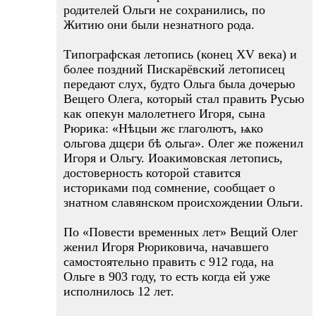
родителей Ольги не сохранились, по
Житию они были незнатного рода.
Типографская летопись (конец XV века) и
более поздний Пискарёвский летописец
передают слух, будто Ольга была дочерью
Вещего Олега, который стал править Русью
как опекун малолетнего Игоря, сына
Рюрика: «Нѣцыи жє глаголютъ, ѩко
ѻльгова дщєри бѣ ѻльга». Олег же поженил
Игоря и Ольгу. Иоакимовская летопись,
достоверность которой ставится
историками под сомнение, сообщает о
знатном славянском происхождении Ольги.
По «Повести временных лет» Вещий Олег
женил Игоря Рюриковича, начавшего
самостоятельно править с 912 года, на
Ольге в 903 году, то есть когда ей уже
исполнилось 12 лет.