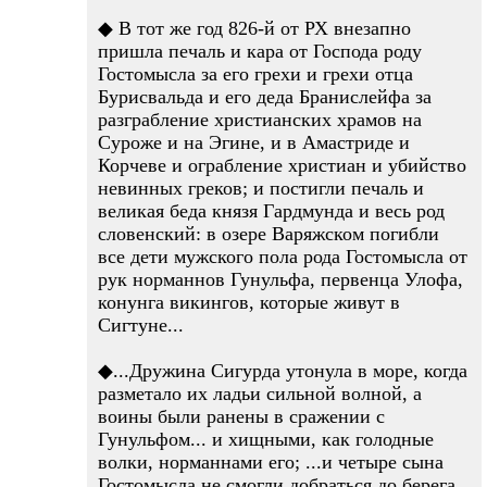
◆ В тот же год 826-й от РХ внезапно
пришла печаль и кара от Господа роду
Гостомысла за его грехи и грехи отца
Бурисвальда и его деда Бранислейфа за
разграбление христианских храмов на
Суроже и на Эгине, и в Амастриде и
Корчеве и ограбление христиан и убийство
невинных греков; и постигли печаль и
великая беда князя Гардмунда и весь род
словенский: в озере Варяжском погибли
все дети мужского пола рода Гостомысла от
рук норманнов Гунульфа, первенца Улофа,
конунга викингов, которые живут в
Сигтуне...
◆...Дружина Сигурда утонула в море, когда
разметало их ладьи сильной волной, а
воины были ранены в сражении с
Гунульфом... и хищными, как голодные
волки, норманнами его; ...и четыре сына
Гостомысла не смогли добраться до берега