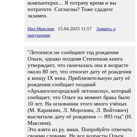
компьютерах... Я потрачу время и вы
потратите. Согласны? Тоже сдадите
экзамен.
Нил Максиня
15.04.2025 11:57
Заявить о
нарушении
"Летописи не сообщают год рождения
Ольги, однако поздняя Степенная книга
утверждает, что скончалась она в возрасте
около 80 лет, что относит дату её рождения
к концу IX века. Приблизительную дату её
рождения сообщает поздний
«Архангелогородский летописец», который
сообщает, что Ольге на момент брака было
10 лет. На основании этого много учёных
(М. Карамзин, Л. Морозова, Л. Войтович)
высчитали дату её рождения — 893 год" (Н.
Максиня).
Это взято из ру. вики. Попробуйте отвечать
своими словами. Не все возрасты Ольги