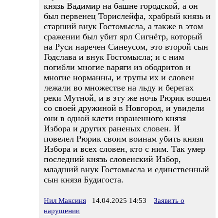
князь Вадимир на башне городской, а он
был первенец Торислейфа, храбрый князь и
старший внук Гостомысла, а также в этом
сражении был убит ярл Сигнётр, который
на Руси наречен Синеусом, это второй сын
Годслава и внук Гостомысла; и с ним
погибли многие варяги из ободритов и
многие норманны, и трупы их и словен
лежали во множестве на льду и берегах
реки Мутной, и в эту же ночь Рюрик вошел
со своей дружиной в Новгород, и увидели
они в одной клети израненного князя
Избора и других раненых словен. И
повелел Рюрик своим воинам убить князя
Избора и всех словен, кто с ним. Так умер
последний князь словенский Избор,
младший внук Гостомысла и единственный
сын князя Будигоста.
Нил Максиня
14.04.2025 14:53
Заявить о
нарушении