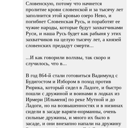
Словенскую, потому что начнется
пролитие крови словенской и за тысячу лет
заполнится этой кровью озеро Нево, и
погибнет Словенская Русь, и поработят ее
чужие народы, которые будут захватчиками
Руси, и наша Русь будет как рабыня у этих
захватчиков на целую тысячу лет, а князей
словенских предадут смерти...
...И как говорили волхвы, так скоро и
случилось, что в...
В год 864-й стали готовиться Вадимунд с
Будигостом и Избором в поход против
Рюрика, который сидел в Ладоге, и быстро
пошли с дружиной и воинами в лодках из
Ирмери [Ильменя] по реке Мутной и до
Ладоги, но на возвышенностях и в низинах
сидели в засаде варяги-норманны, очень
сильные дружины, и много их было в
засаде, и они внезапно напали на дружину