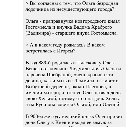
> Вы согласны с тем, что Ольга безродная
лодочница из несуществующего города?
Ольга - праправнучка новгородского князя
Гостомысла и внучка Вадима Храброго
(Вадимира) - старшего внука Гостомысла.
> А в каком году родилась? В каком
встретилась с Игорем?
В год 889-й родилась в Плескове у Олега
Вещего от княгини Людмилы дочь Олёна и
наречена Пребраной, очень красива эта
девица, как и мать ее Людмила, и живет в
Выбутовой деревне, около Плескова, в
имении матери; а отец ее Олег назвал дочь
свою Хельгой, потому что она дочь Хельга,
а на Руси она зовется Ольгой, или Олёной.
В 903-м же году великий князь Олег привез
дочь Ольгу в Киев и выдал ее замуж за