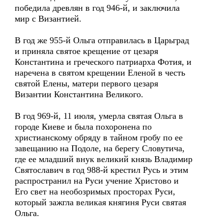
победила древлян в год 946-й, и заключила
мир с Византией.
В год же 955-й Ольга отправилась в Царьград
и приняла святое крещение от цезаря
Константина и греческого патриарха Фотия, и
наречена в святом крещении Еленой в честь
святой Елены, матери первого цезаря
Византии Константина Великого.
В год 969-й, 11 июля, умерла святая Ольга в
городе Киеве и была похоронена по
христианскому обряду в тайном гробу по ее
завещанию на Подоле, на берегу Словутича,
где ее младший внук великий князь Владимир
Святославич в год 988-й крестил Русь и этим
распространил на Руси учение Христово и
Его свет на необозримых просторах Руси,
который зажгла великая княгиня Руси святая
Ольга.