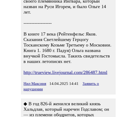
своего племянника Ингвара, который
назван на Руси Игорем, и было Ольге 14
лет.
------------------
В книге 17 века (Рейтенфельс Яков.
Сказания Светлейшему Герцогу
Тосканскому Козьме Третьему о Московии.
Книга 1. 1680 г. Падуя) Ольга названа
внучкой Гостомысла. Такихъ свидетельств
в наших летописях нет.
http://trueview.livejournal.com/286487.html
Нил Максиня
14.04.2025 14:41
Заявить о
нарушении
◆ В год 826-й женился великий князь
Хальдлав, который наречен Годславом; он
— из племени ободритов, которых