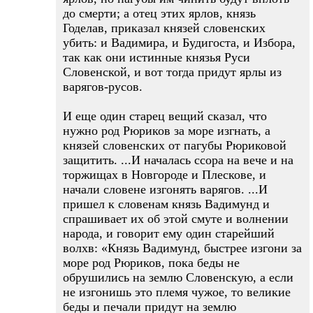
до смерти; а отец этих ярлов, князь
Годелав, приказал князей словенских
убить: и Вадимира, и Будигоста, и Избора,
так как они истинные князья Руси
Словенской, и вот тогда придут ярлы из
варягов-русов.
И еще один старец вещий сказал, что
нужно род Рюриков за море изгнать, а
князей словенских от пагубы Рюриковой
защитить. ...И началась ссора на вече и на
торжищах в Новгороде и Плескове, и
начали словене изгонять варягов. ...И
пришел к словенам князь Вадимунд и
спрашивает их об этой смуте и волнении
народа, и говорит ему один старейший
волхв: «Князь Вадимунд, быстрее изгони за
море род Рюриков, пока беды не
обрушились на землю Словенскую, а если
не изгонишь это племя чужое, то великие
беды и печали придут на землю