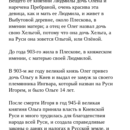
Вещего от княгини Людмилы дочь Олёна и
наречена Пребраной, очень красива эта
девица, как и мать ее Людмила, и живет в
Выбутовой деревне, около Плескова, в
имении матери; а отец ее Олег назвал дочь
свою Хельгой, потому что она дочь Хельга, а
на Руси она зовется Ольгой, или Олёной.
До года 903-го жила в Плескове, в княжеском
имении, с матерью своей Людмилой.
В 903-м же году великий князь Олег привез
дочь Ольгу в Киев и выдал ее замуж за своего
племянника Ингвара, который назван на Руси
Игорем, и было Ольге 14 лет.
После смерти Игоря в год 945-й великая
княгиня Ольга приняла власть в Киевской
Руси и много трудилась для благоденствия
народа всей Руси, и создала справедливые
законы о данях и налогах в Русской земле, и