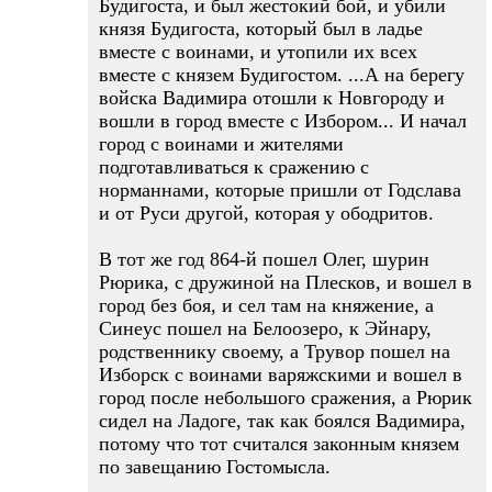
Будигоста, и был жестокий бой, и убили
князя Будигоста, который был в ладье
вместе с воинами, и утопили их всех
вместе с князем Будигостом. ...А на берегу
войска Вадимира отошли к Новгороду и
вошли в город вместе с Избором... И начал
город с воинами и жителями
подготавливаться к сражению с
норманнами, которые пришли от Годслава
и от Руси другой, которая у ободритов.
В тот же год 864-й пошел Олег, шурин
Рюрика, с дружиной на Плесков, и вошел в
город без боя, и сел там на княжение, а
Синеус пошел на Белоозеро, к Эйнару,
родственнику своему, а Трувор пошел на
Изборск с воинами варяжскими и вошел в
город после небольшого сражения, а Рюрик
сидел на Ладоге, так как боялся Вадимира,
потому что тот считался законным князем
по завещанию Гостомысла.