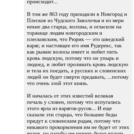
происходит...
В том же 863 году приходили в Новгород и
Плесков из Чудского Заволочья и из мери
некие два старца, волхвы, и огласили на
торжище людям новгородским и
плесковским, что Рюрик — это шведский
варяг, и настоящее его имя Рудерекс, так
как рыжие волосы имеет и любит пить
кровь людскую, потому что он упырь и
людоед, и любит проливать кровь людскую
и тела их поедать, а русских и словенских
людей он будет смерти предавать, ...потому
что очень злой этот князь.
И началась от этих известий великая
печаль у словен, потому что испугались
этого ярла из варягов-русов... И еще
сказали эти старцы, что большие беды
придут к словенским родам, потому что
никакого прокормления им не будет от этих
ярлов, но пагубы им чинить будут вплоть