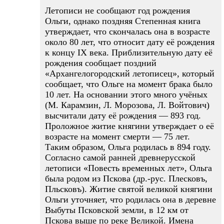
Летописи не сообщают год рождения
Ольги, однако поздняя Степенная книга
утверждает, что скончалась она в возрасте
около 80 лет, что относит дату её рождения
к концу IX века. Приблизительную дату её
рождения сообщает поздний
«Архангелогородский летописец», который
сообщает, что Ольге на момент брака было
10 лет. На основании этого много учёных
(М. Карамзин, Л. Морозова, Л. Войтович)
высчитали дату её рождения — 893 год.
Проложное житие княгини утверждает о её
возрасте на момент смерти — 75 лет.
Таким образом, Ольга родилась в 894 году.
Согласно самой ранней древнерусской
летописи «Повесть временных лет», Ольга
была родом из Пскова (др.-рус. Плесковъ,
Пльсковъ). Житие святой великой княгини
Ольги уточняет, что родилась она в деревне
Выбуты Псковской земли, в 12 км от
Пскова выше по реке Великой. Имена