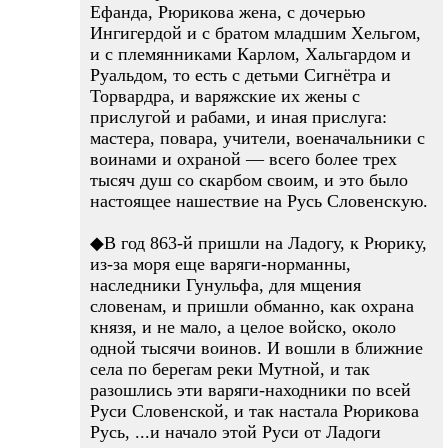
Ефанда, Рюрикова жена, с дочерью
Ингигердой и с братом младшим Хельгом,
и с племянниками Карлом, Хальгардом и
Руальдом, то есть с детьми Сигнётра и
Торвардра, и варяжские их жены с
прислугой и рабами, и иная прислуга:
мастера, повара, учители, военачальники с
воинами и охраной — всего более трех
тысяч душ со скарбом своим, и это было
настоящее нашествие на Русь Словенскую.
◆В год 863-й пришли на Ладогу, к Рюрику,
из-за моря еще варяги-норманны,
наследники Гунульфа, для мщения
словенам, и пришли обманно, как охрана
князя, и не мало, а целое войско, около
одной тысячи воинов. И вошли в ближние
села по берегам реки Мутной, и так
разошлись эти варяги-находники по всей
Руси Словенской, и так настала Рюрикова
Русь, ...и начало этой Руси от Ладоги