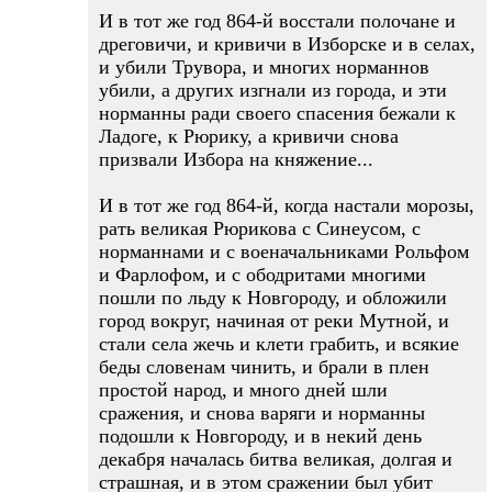
И в тот же год 864-й восстали полочане и
дреговичи, и кривичи в Изборске и в селах,
и убили Трувора, и многих норманнов
убили, а других изгнали из города, и эти
норманны ради своего спасения бежали к
Ладоге, к Рюрику, а кривичи снова
призвали Избора на княжение...
И в тот же год 864-й, когда настали морозы,
рать великая Рюрикова с Синеусом, с
норманнами и с военачальниками Рольфом
и Фарлофом, и с ободритами многими
пошли по льду к Новгороду, и обложили
город вокруг, начиная от реки Мутной, и
стали села жечь и клети грабить, и всякие
беды словенам чинить, и брали в плен
простой народ, и много дней шли
сражения, и снова варяги и норманны
подошли к Новгороду, и в некий день
декабря началась битва великая, долгая и
страшная, и в этом сражении был убит