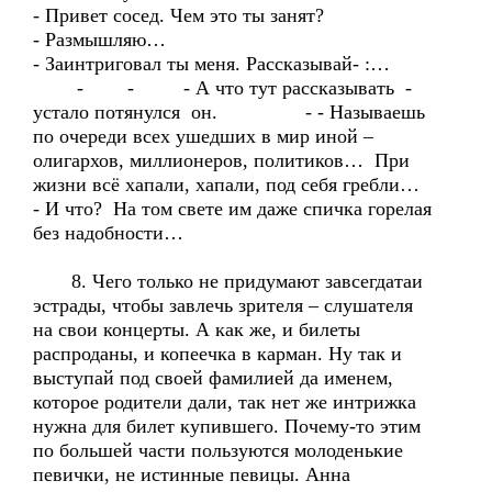
- Привет сосед. Чем это ты занят?
- Размышляю…
- Заинтриговал ты меня. Рассказывай- :…
- - - А что тут рассказывать -
устало потянулся он. - - Называешь
по очереди всех ушедших в мир иной –
олигархов, миллионеров, политиков… При
жизни всё хапали, хапали, под себя гребли…
- И что? На том свете им даже спичка горелая
без надобности…
8. Чего только не придумают завсегдатаи
эстрады, чтобы завлечь зрителя – слушателя
на свои концерты. А как же, и билеты
распроданы, и копеечка в карман. Ну так и
выступай под своей фамилией да именем,
которое родители дали, так нет же интрижка
нужна для билет купившего. Почему-то этим
по большей части пользуются молоденькие
певички, не истинные певицы. Анна