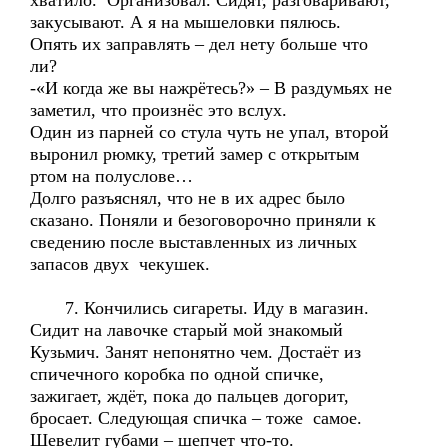
хватило. Организовал. Сидят, разговаривают,
закусывают. А я на мышеловки пялюсь.
Опять их заправлять – дел нету больше что
ли?
-«И когда же вы нажрётесь?» – В раздумьях не
заметил, что произнёс это вслух.
Один из парней со стула чуть не упал, второй
выронил рюмку, третий замер с открытым
ртом на полуслове…
Долго разъяснял, что не в их адрес было
сказано. Поняли и безоговорочно приняли к
сведению после выставленных из личных
запасов двух чекушек.
7. Кончились сигареты. Иду в магазин.
Сидит на лавочке старый мой знакомый
Кузьмич. Занят непонятно чем. Достаёт из
спичечного коробка по одной спичке,
зажигает, ждёт, пока до пальцев догорит,
бросает. Следующая спичка – тоже самое.
Шевелит губами – шепчет что-то.