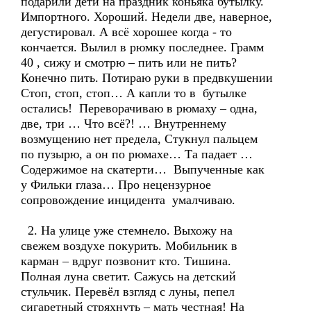
подарили дети на праздник коньяка бутылку.
Импортного. Хороший. Недели две, наверное,
дегустировал. А всё хорошее когда - то
кончается. Вылил в рюмку последнее. Грамм
40 , сижу и смотрю – пить или не пить?
Конечно пить. Потираю руки в предвкушении
Стоп, стоп, стоп… А капли то в бутылке
остались! Переворачиваю в рюмаху – одна,
две, три … Что всё?! … Внутреннему
возмущению нет предела, Стукнул пальцем
по пузырю, а он по рюмахе… Та падает …
Содержимое на скатерти… Выпученные как
у Фильки глаза… Про нецензурное
сопровождение инцидента умалчиваю.
2. На улице уже стемнело. Выхожу на
свежем воздухе покурить. Мобильник в
карман – вдруг позвонит кто. Тишина.
Полная луна светит. Сажусь на детский
стульчик. Перевёл взгляд с луны, пепел
сигаретный стряхнуть – мать честная! На