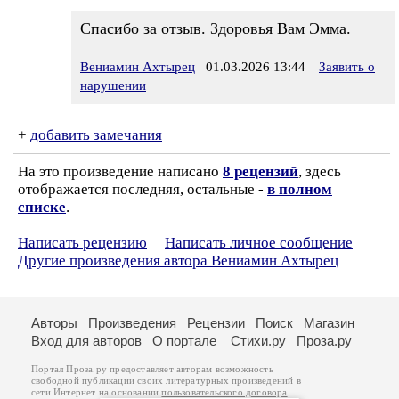
Спасибо за отзыв. Здоровья Вам Эмма.
Вениамин Ахтырец
01.03.2026 13:44
Заявить о
нарушении
+
добавить замечания
На это произведение написано
8 рецензий
, здесь
отображается последняя, остальные -
в полном
списке
.
Написать рецензию
Написать личное сообщение
Другие произведения автора Вениамин Ахтырец
Авторы
Произведения
Рецензии
Поиск
Магазин
Вход для авторов
О портале
Стихи.ру
Проза.ру
Портал Проза.ру предоставляет авторам возможность
свободной публикации своих литературных произведений в
сети Интернет на основании
пользовательского договора
.