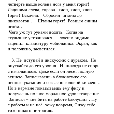
четверть выше колена нога у меня горит!
Ладонями слева, справа –хлоп, хлоп, хлоп…
Горит! Вскочил. Сбросил штаны до
щиколоток… Штаны горят! Ровным синим
огнём…
Чего уж тут руками водить. Когда на
стульчике устраивался – локтем видимо
зацепил клавиатуру мобильника. Экран, как
и положено, засветился.
3. Не вступай в дискуссию с дураком. Не
опускайся до его уровня. И никогда не спорь
с начальником. Даже если он несёт полную
ахинею. Записываешь в блокнотике его
ценные указания и согласно головой киваешь.
Но в кармане показываешь ему фигу и
получаешь полное моральное удовлетворение.
Записал – «не бить на работе баклуши» . Ну
с работы и на неё хожу вовремя, Сижу себе
тихо никого не трогаю.