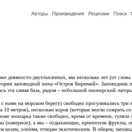
Авторы
Произведения
Рецензии
Поиск
е девяносто-двухтысячных, мы несколько лет (от слова 
итории заповедной зоны «Остров Бирючий». Заповедник 
ась эта самая база, рядом – небольшой пионерский лагерь
с нами на морском берегу) свободно прогуливались три
а 10 метров), несколько коров (которые могли сожрать со 
роже зоопарка также свободно, время от времени, гуляла
мы (наверное), а мы – отдыхающие, приносили фрукты, о
м козам, оленям, птицам экзотическим. В общем, запове