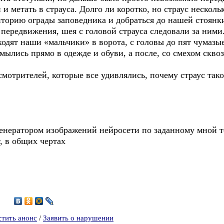
 и метать в страуса. Долго ли коротко, но страус несколь
риторию ограды заповедника и добраться до нашей стоянк
 передвижения, шея с головой страуса следовали за ними
ят наши «мальчики» в ворота, с головы до пят чумазые
мылись прямо в одежде и обуви, а после, со смехом сквоз
рителей, которые все удивлялись, почему страус такой
генератором изображений нейросети по заданному мной те
, в общих чертах
2
стить анонс
/
Заявить о нарушении