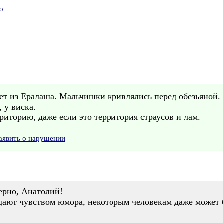
о
т из Ералаша. Мальчишки кривлялись перед обезьяной.
 у виска.
иторию, даже если это территория страусов и лам.
аявить о нарушении
ерно, Анатолий!
дают чувством юмора, некоторым человекам даже может 