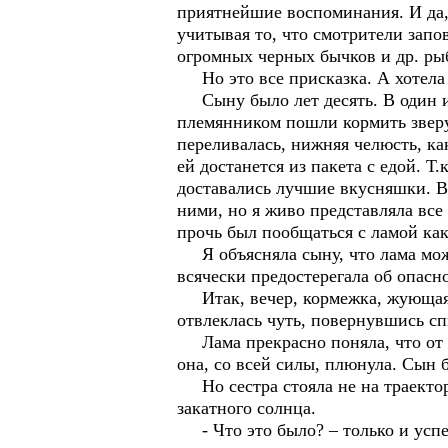
приятнейшие воспоминания. И да, 
учитывая то, что смотрители запо
огромных черных бычков и др. ры
Но это все присказка. А хотела р
Сыну было лет десять. В один из
племянником пошли кормить зверу
переливалась, нижняя челюсть, ка
ей достанется из пакета с едой. Т
доставались лучшие вкусняшки. Ве
ними, но я живо представляла все 
прочь был пообщаться с ламой как
Я объясняла сыну, что лама может
всячески предостерегала об опасно
Итак, вечер, кормежка, жующая л
отвлеклась чуть, повернувшись сп
Лама прекрасно поняла, что от н
она, со всей силы, плюнула. Сын 
Но сестра стояла не на траектор
закатного солнца.
- Что это было? – только и успела