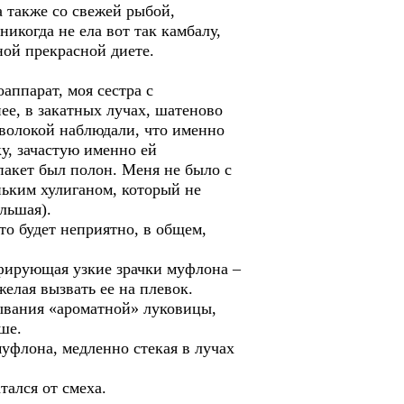
а также со свежей рыбой,
икогда не ела вот так камбалу,
ой прекрасной диете.
ппарат, моя сестра с
ее, в закатных лучах, шатеново
оволокой наблюдали, что именно
ку, зачастую именно ей
пакет был полон. Меня не было с
еньким хулиганом, который не
льшая).
то будет неприятно, в общем,
фирующая узкие зрачки муфлона –
елая вызвать ее на плевок.
ывания «ароматной» луковицы,
ше.
уфлона, медленно стекая в лучах
тался от смеха.