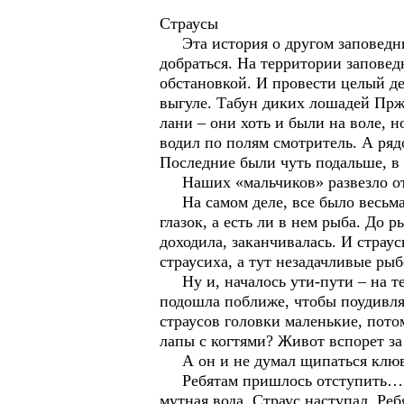
Страусы
Эта история о другом заповедник
добраться. На территории запове
обстановкой. И провести целый д
выгуле. Табун диких лошадей Прже
лани – они хоть и были на воле, н
водил по полям смотритель. А ряд
Последние были чуть подальше, в 
Наших «мальчиков» развезло от 
На самом деле, все было весьма 
глазок, а есть ли в нем рыба. До 
доходила, заканчивалась. И страу
страусиха, а тут незадачливые ры
Ну и, началось ути-пути – на теб
подошла поближе, чтобы поудивлят
страусов головки маленькие, потом
лапы с когтями? Живот вспорет з
А он и не думал щипаться клюв
Ребятам пришлось отступить… в о
мутная вода. Страус наступал. Ре