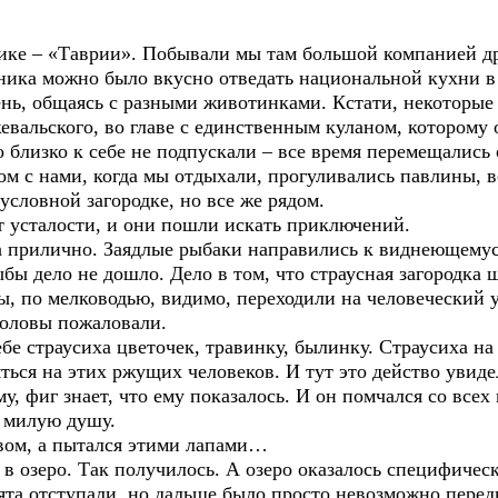
е – «Таврии». Побывали мы там большой компанией дру
дника можно было вкусно отведать национальной кухни в
ень, общаясь с разными животинками. Кстати, некоторые
вальского, во главе с единственным куланом, которому 
о близко к себе не подпускали – все время перемещались
ом с нами, когда мы отдыхали, прогуливались павлины, в
условной загородке, но все же рядом.
усталости, и они пошли искать приключений.
прилично. Заядлые рыбаки направились к виднеющемуся
рыбы дело не дошло. Дело в том, что страусная загородка 
сы, по мелководью, видимо, переходили на человеческий у
боловы пожаловали.
е страусиха цветочек, травинку, былинку. Страусиха на
ься на этих ржущих человеков. И тут это действо увидел
у, фиг знает, что ему показалось. И он помчался со всех
а милую душу.
ом, а пытался этими лапами…
зеро. Так получилось. А озеро оказалось специфически
бята отступали, но дальше было просто невозможно передв