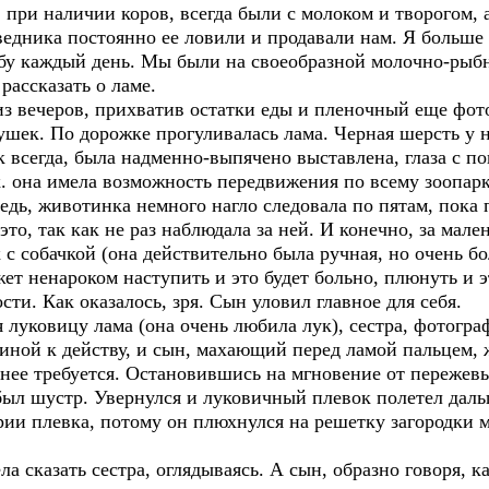
при наличии коров, всегда были с молоком и творогом, 
ведника постоянно ее ловили и продавали нам. Я больше н
бу каждый день. Мы были на своеобразной молочно-рыбн
ассказать о ламе.
 вечеров, прихватив остатки еды и пленочный еще фотоа
шек. По дорожке прогуливалась лама. Черная шерсть у н
к всегда, была надменно-выпячено выставлена, глаза с п
.к. она имела возможность передвижения по всему зоопар
дь, животинка немного нагло следовала по пятам, пока 
это, так как не раз наблюдала за ней. И конечно, за мал
 с собачкой (она действительно была ручная, но очень бо
 ненароком наступить и это будет больно, плюнуть и э
сти. Как оказалось, зря. Сын уловил главное для себя.
уковицу лама (она очень любила лук), сестра, фотогра
иной к действу, и сын, махающий перед ламой пальцем, ж
ее требуется. Остановившись на мгновение от пережев
был шустр. Увернулся и луковичный плевок полетел даль
ии плевка, потому он плюхнулся на решетку загородки м
 сказать сестра, оглядываясь. А сын, образно говоря, ка