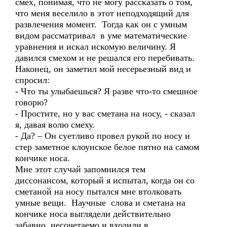
смех, понимая, что не могу рассказать о том,
что меня веселило в этот неподходящий для
развлечения момент. Тогда как он с умным
видом рассматривал в уме математические
уравнения и искал искомую величину. Я
давился смехом и не решался его перебивать.
Наконец, он заметил мой несерьезный вид и
спросил:
- Что ты улыбаешься? Я разве что-то смешное
говорю?
- Простите, но у вас сметана на носу, - сказал
я, давая волю смеху.
- Да? – Он суетливо провел рукой по носу и
стер заметное клоунское белое пятно на самом
кончике носа.
Мне этот случай запомнился тем
диссонансом, который я испытал, когда он со
сметаной на носу пытался мне втолковать
умные вещи. Научные слова и сметана на
кончике носа выглядели действительно
забавно, несочетаемо и входили в