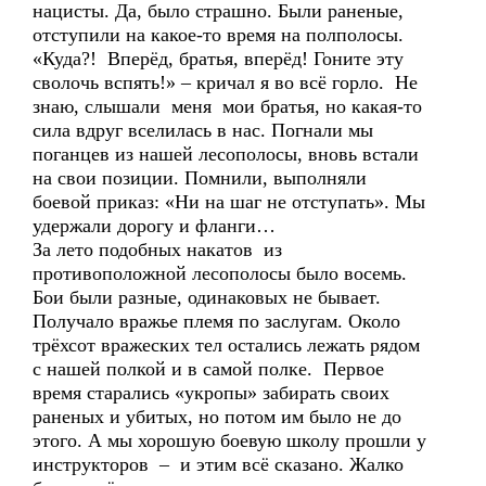
нацисты. Да, было страшно. Были раненые,
отступили на какое-то время на полполосы.
«Куда?! Вперёд, братья, вперёд! Гоните эту
сволочь вспять!» – кричал я во всё горло. Не
знаю, слышали меня мои братья, но какая-то
сила вдруг вселилась в нас. Погнали мы
поганцев из нашей лесополосы, вновь встали
на свои позиции. Помнили, выполняли
боевой приказ: «Ни на шаг не отступать». Мы
удержали дорогу и фланги…
За лето подобных накатов из
противоположной лесополосы было восемь.
Бои были разные, одинаковых не бывает.
Получало вражье племя по заслугам. Около
трёхсот вражеских тел остались лежать рядом
с нашей полкой и в самой полке. Первое
время старались «укропы» забирать своих
раненых и убитых, но потом им было не до
этого. А мы хорошую боевую школу прошли у
инструкторов – и этим всё сказано. Жалко