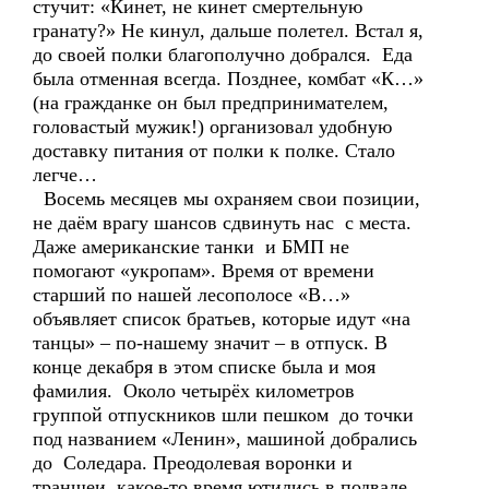
стучит: «Кинет, не кинет смертельную
гранату?» Не кинул, дальше полетел. Встал я,
до своей полки благополучно добрался. Еда
была отменная всегда. Позднее, комбат «К…»
(на гражданке он был предпринимателем,
головастый мужик!) организовал удобную
доставку питания от полки к полке. Стало
легче…
Восемь месяцев мы охраняем свои позиции,
не даём врагу шансов сдвинуть нас с места.
Даже американские танки и БМП не
помогают «укропам». Время от времени
старший по нашей лесополосе «В…»
объявляет список братьев, которые идут «на
танцы» – по-нашему значит – в отпуск. В
конце декабря в этом списке была и моя
фамилия. Около четырёх километров
группой отпускников шли пешком до точки
под названием «Ленин», машиной добрались
до Соледара. Преодолевая воронки и
траншеи, какое-то время ютились в подвале