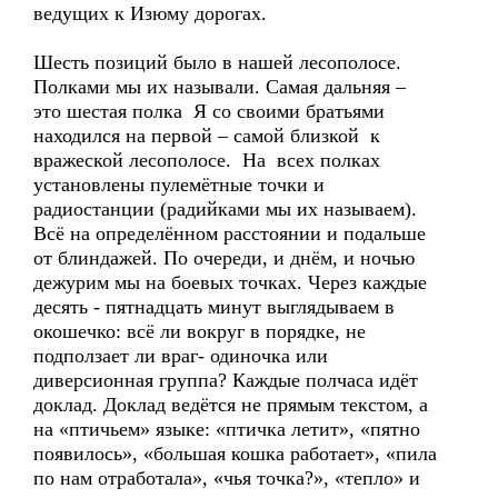
ведущих к Изюму дорогах.
Шесть позиций было в нашей лесополосе.
Полками мы их называли. Самая дальняя –
это шестая полка Я со своими братьями
находился на первой – самой близкой к
вражеской лесополосе. На всех полках
установлены пулемётные точки и
радиостанции (радийками мы их называем).
Всё на определённом расстоянии и подальше
от блиндажей. По очереди, и днём, и ночью
дежурим мы на боевых точках. Через каждые
десять - пятнадцать минут выглядываем в
окошечко: всё ли вокруг в порядке, не
подползает ли враг- одиночка или
диверсионная группа? Каждые полчаса идёт
доклад. Доклад ведётся не прямым текстом, а
на «птичьем» языке: «птичка летит», «пятно
появилось», «большая кошка работает», «пила
по нам отработала», «чья точка?», «тепло» и