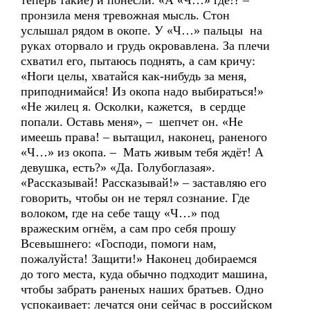
теперь такие) и понесли. «А «Ч…» где!? –
пронзила меня тревожная мысль. Стон
услышал рядом в окопе. У «Ч…» пальцы на
руках оторвало и грудь окровавлена. За плечи
схватил его, пытаюсь поднять, а сам кричу:
«Ноги целы, хватайся как-нибудь за меня,
приподнимайся! Из окопа надо выбираться!»
«Не жилец я. Осколки, кажется, в сердце
попали. Оставь меня», – шепчет он. «Не
имеешь права! – вытащил, наконец, раненого
«Ч…» из окопа. – Мать живым тебя ждёт! А
девушка, есть?» «Да. Голубоглазая».
«Рассказывай! Рассказывай!» – заставляю его
говорить, чтобы он не терял сознание. Где
волоком, где на себе тащу «Ч…» под
вражеским огнём, а сам про себя прошу
Всевышнего: «Господи, помоги нам,
пожалуйста! Защити!» Наконец добираемся
до того места, куда обычно подходит машина,
чтобы забрать раненых наших братьев. Одно
успокаивает: лечатся они сейчас в российском