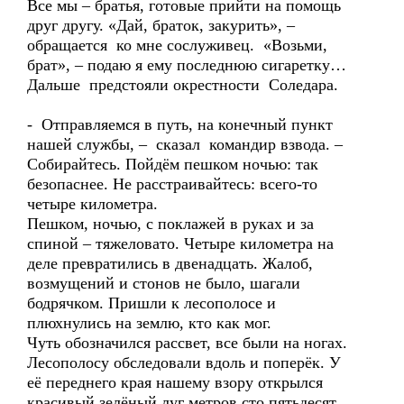
Все мы – братья, готовые прийти на помощь
друг другу. «Дай, браток, закурить», –
обращается ко мне сослуживец. «Возьми,
брат», – подаю я ему последнюю сигаретку…
Дальше предстояли окрестности Соледара.
- Отправляемся в путь, на конечный пункт
нашей службы, – сказал командир взвода. –
Собирайтесь. Пойдём пешком ночью: так
безопаснее. Не расстраивайтесь: всего-то
четыре километра.
Пешком, ночью, с поклажей в руках и за
спиной – тяжеловато. Четыре километра на
деле превратились в двенадцать. Жалоб,
возмущений и стонов не было, шагали
бодрячком. Пришли к лесополосе и
плюхнулись на землю, кто как мог.
Чуть обозначился рассвет, все были на ногах.
Лесополосу обследовали вдоль и поперёк. У
её переднего края нашему взору открылся
красивый зелёный луг метров сто пятьдесят