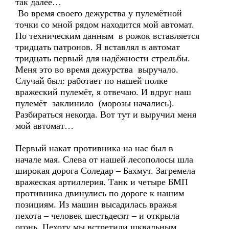
так далее…
Во время своего дежурства у пулемётной
точки со мной рядом находится мой автомат.
По техническим данным в рожок вставляется
тридцать патронов. Я вставлял в автомат
тридцать первый для надёжности стрельбы.
Меня это во время дежурства выручало.
Случай был: работает по нашей полке
вражеский пулемёт, я отвечаю. И вдруг наш
пулемёт заклинило (морозы начались).
Разбираться некогда. Вот тут и выручил меня
мой автомат…
Первый накат противника на нас был в
начале мая. Слева от нашей лесополосы шла
широкая дорога Соледар – Бахмут. Загремела
вражеская артиллерия. Танк и четыре БМП
противника двинулись по дороге к нашим
позициям. Из машин высадилась вражья
пехота – человек шестьдесят – и открыла
огонь. Пехоту мы встретили шквальным