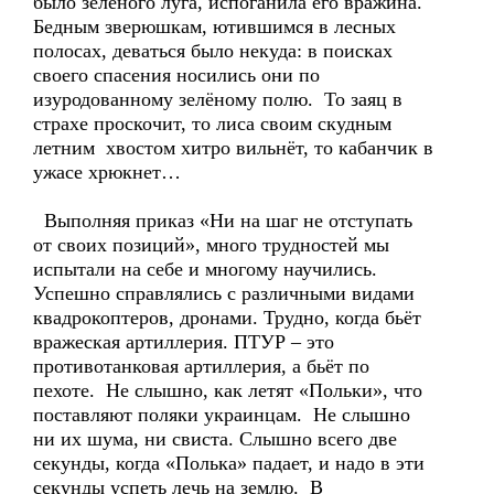
было зелёного луга, испоганила его вражина.
Бедным зверюшкам, ютившимся в лесных
полосах, деваться было некуда: в поисках
своего спасения носились они по
изуродованному зелёному полю. То заяц в
страхе проскочит, то лиса своим скудным
летним хвостом хитро вильнёт, то кабанчик в
ужасе хрюкнет…
Выполняя приказ «Ни на шаг не отступать
от своих позиций», много трудностей мы
испытали на себе и многому научились.
Успешно справлялись с различными видами
квадрокоптеров, дронами. Трудно, когда бьёт
вражеская артиллерия. ПТУР – это
противотанковая артиллерия, а бьёт по
пехоте. Не слышно, как летят «Польки», что
поставляют поляки украинцам. Не слышно
ни их шума, ни свиста. Слышно всего две
секунды, когда «Полька» падает, и надо в эти
секунды успеть лечь на землю. В