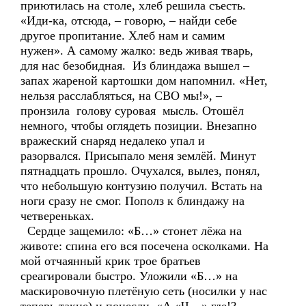
приютилась на столе, хлеб решила съесть.
«Иди-ка, отсюда, – говорю, – найди себе
другое пропитание. Хлеб нам и самим
нужен». А самому жалко: ведь живая тварь,
для нас безобидная. Из блиндажа вышел –
запах жареной картошки дом напомнил. «Нет,
нельзя расслабляться, на СВО мы!», –
пронзила голову суровая мысль. Отошёл
немного, чтобы оглядеть позиции. Внезапно
вражеский снаряд недалеко упал и
разорвался. Присыпало меня землёй. Минут
пятнадцать прошло. Очухался, вылез, понял,
что небольшую контузию получил. Встать на
ноги сразу не смог. Пополз к блиндажу на
четвереньках.
Сердце защемило: «Б…» стонет лёжа на
животе: спина его вся посечена осколками. На
мой отчаянный крик трое братьев
среагировали быстро. Уложили «Б…» на
маскировочную плетёную сеть (носилки у нас