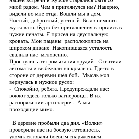
нашей встречи в Курске старались быть со
мной рядом. Чем я приглянулся им? Наверно,
видели во мне отца. Вошли мы в дом.
Чистый, добротный, уютный. Было немного
жутковато: будто без приглашения вторглись в
чужие пенаты. Я присел на двуспальную
кровать. Мои пацаны расположились на
широком диване. Накопившаяся усталость
свалила нас мгновенно.
Проснулись от громыхания орудий. Схватили
автоматы и выбежали на крыльцо. Где-то в
стороне от деревни шёл бой. Мысль моя
вернулась в нужное русло:
- Спокойно, ребята. Предупреждали нас:
воюют здесь только вагнеровцы. В их
распоряжении артиллерия. А мы –
проходящие мимо.
В деревне пробыли два дня. «Волки»
проверили нас на боевую готовность,
укомплектовали боевым снаряжением,