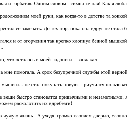
вая и горбатая. Одним словом - симпатичная! Как я люб
родолжением моей руки, как когда-то в детстве та хокке
рестал её замечать. До тех пор, пока она вдруг не стала 
гался и от огорчения так крепко хлопнул бедной мышкой 
..
о, что осталось в моей ладони и... заплакал.
на мне помогала. А срок безупречной службы этой верной
 мыши и... не стал покупать новую. Приучился пользоват
е вещи быстро становятся привычными и незаметными. 
 можем расколотить их вдребезги!
 в чужую жизнь. А уходя, громко хлопаем дверью, словно 