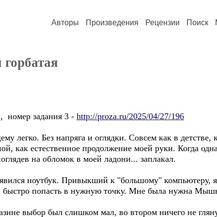
Авторы
Произведения
Рецензии
Поиск
 горбатая
, номер задания 3 -
http://proza.ru/2025/04/27/196
му легко. Без напряга и оглядки. Совсем как в детстве, 
й, как естественное продолжение моей руки. Когда одна
поглядев на обломок в моей ладони... заплакал.
оявился ноутбук. Привыкший к "большому" компьютеру, я
 и быстро попасть в нужную точку. Мне была нужна Мыш
азине выбор был слишком мал, во втором ничего не глянул