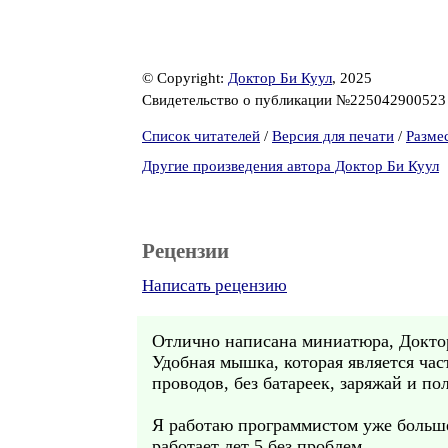
© Copyright:
Доктор Би Куул
, 2025
Свидетельство о публикации №22504290052
Список читателей
/
Версия для печати
/
Разме
Другие произведения автора Доктор Би Куул
Рецензии
Написать рецензию
Отлично написана миниатюра, Докто
Удобная мышка, которая является час
проводов, без батареек, заряжай и по
Я работаю программистом уже больше
работает лет 5 без проблем.