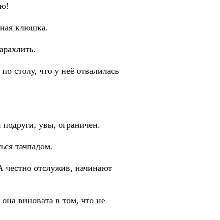
лю!
йная клюшка.
барахлить.
по столу, что у неё отвалилась
 подруги, увы, ограничен.
ься тачпадом.
А честно отслужив, начинают
она виновата в том, что не