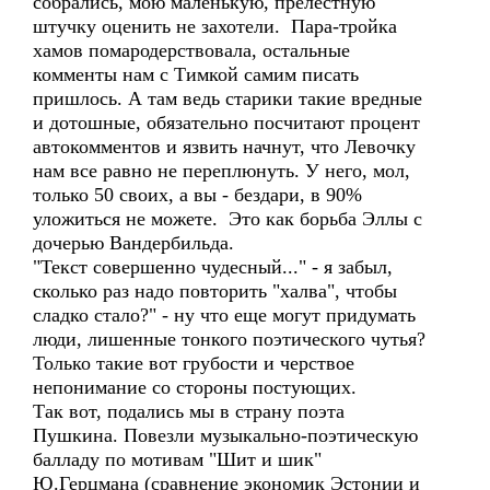
собрались, мою маленькую, прелестную
штучку оценить не захотели. Пара-тройка
хамов помародерствовала, остальные
комменты нам с Тимкой самим писать
пришлось. А там ведь старики такие вредные
и дотошные, обязательно посчитают процент
автокомментов и язвить начнут, что Левочку
нам все равно не переплюнуть. У него, мол,
только 50 своих, а вы - бездари, в 90%
уложиться не можете. Это как борьба Эллы с
дочерью Вандербильда.
"Текст совершенно чудесный..." - я забыл,
сколько раз надо повторить "халва", чтобы
сладко стало?" - ну что еще могут придумать
люди, лишенные тонкого поэтического чутья?
Только такие вот грубости и черствое
непонимание со стороны постующих.
Так вот, подались мы в страну поэта
Пушкина. Повезли музыкально-поэтическую
балладу по мотивам "Шит и шик"
Ю.Герцмана (сравнение экономик Эстонии и