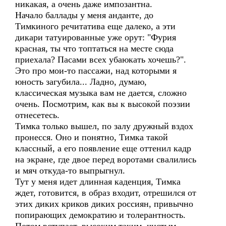
никакая, а очень даже импозантна.
Начало баллады у меня анданте, до
Тимкиного речитатива еще далеко, а эти
дикари татуированные уже орут: "Фурия
красная, ты что топтаться на месте сюда
приехала? Пасами всех убаюкать хочешь?".
Это про мои-то пассажи, над которыми я
юность загубила... Ладно, думаю,
классическая музыка вам не дается, сложно
очень. Посмотрим, как вы к высокой поэзии
отнесетесь.
Тимка только вышел, по залу дружный вздох
пронесся. Оно и понятно, Тимка такой
классный, а его появление еще оттенил кадр
на экране, где двое перед воротами свалились
и мяч откуда-то выпрыгнул.
Тут у меня идет длинная каденция, Тимка
ждет, готовится, в образ входит, отрешился от
этих диких криков диких россиян, привычно
попирающих демократию и толерантность.