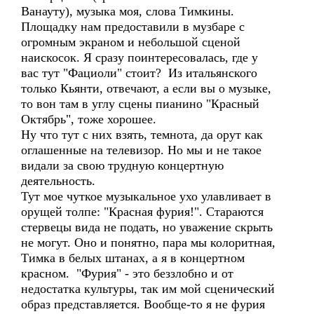
Ванауту), музыка моя, слова Тимкины.
Площадку нам предоставили в музбаре с
огромным экраном и небольшой сценой
наискосок. Я сразу поинтересовалась, где у
вас тут "Фациоли" стоит? Из итальянского
только Кьянти, отвечают, а если вы о музыке,
то вон там в углу сцены пианино "Красный
Октябрь", тоже хорошее.
Ну что тут с них взять, темнота, да орут как
оглашенные на телевизор. Но мы и не такое
видали за свою трудную концертную
деятельность.
Тут мое чуткое музыкальное ухо улавливает в
орущей толпе: "Красная фурия!". Стараются
стервецы вида не подать, но уважение скрыть
не могут. Оно и понятно, пара мы колоритная,
Тимка в белых штанах, а я в концертном
красном. "Фурия" - это беззлобно и от
недостатка культуры, так им мой сценический
образ представляется. Вообще-то я не фурия