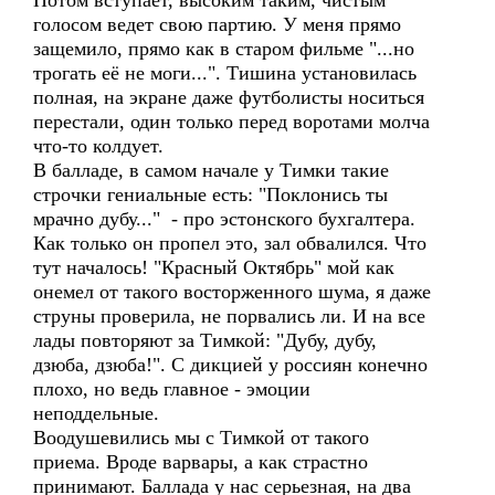
Потом вступает, высоким таким, чистым
голосом ведет свою партию. У меня прямо
защемило, прямо как в старом фильме "...но
трогать её не моги...". Тишина установилась
полная, на экране даже футболисты носиться
перестали, один только перед воротами молча
что-то колдует.
В балладе, в самом начале у Тимки такие
строчки гениальные есть: "Поклонись ты
мрачно дубу..." - про эстонского бухгалтера.
Как только он пропел это, зал обвалился. Что
тут началось! "Красный Октябрь" мой как
онемел от такого восторженного шума, я даже
струны проверила, не порвались ли. И на все
лады повторяют за Тимкой: "Дубу, дубу,
дзюба, дзюба!". С дикцией у россиян конечно
плохо, но ведь главное - эмоции
неподдельные.
Воодушевились мы с Тимкой от такого
приема. Вроде варвары, а как страстно
принимают. Баллада у нас серьезная, на два