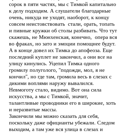
сорок в пяти частях, мы с Тимкой капитально
к делу подходим. А слушатели благодарные
очень, никуда не уходят, наоборот, к концу
совсем неистовствовать стали, орать, топать
и пивные кружки об столы разбивать. Что тут
скажешь, не Мюнхенская, конечно, опера вся
во фраках, но зато и эмоции помощнее будут.
А в конце довел их Тимка до апофеоза. Еще
последний куплет не закончил, а они все на
улицу кинулись. Уцепил Тимка одного
громилу полуголого, "подожди, мол, я не
кончил", но где там, громила весь в слезах с
дикими воплями наружу вывалился.
Невмоготу стало, видимо. Вот она сила
искусства, а мы с Тимкой, значит,
талантливые проводники его в широкие, хоть
и неразвитые массы.
Закончили мы можно сказать для себя,
поскольку даже официанты убежали. Следом
выходим, а там уже вся улица в слезах и