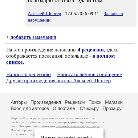
Благодарю за отзыв. Удачи Вам.
Алексей Шенгер
17.05.2026 09:11
Заявить о
нарушении
+
добавить замечания
На это произведение написаны
4 рецензии
, здесь
отображается последняя, остальные -
в полном
списке
.
Написать рецензию
Написать личное сообщение
Другие произведения автора Алексей Шенгер
Авторы
Произведения
Рецензии
Поиск
Магазин
Вход для авторов
О портале
Стихи.ру
Проза.ру
Портал Проза.ру предоставляет авторам возможность
свободной публикации своих литературных произведений в
сети Интернет на основании
пользовательского договора
.
Все авторские права на произведения принадлежат авторам
и охраняются
законом
. Перепечатка произведений возможна
Мы используем файлы cookie