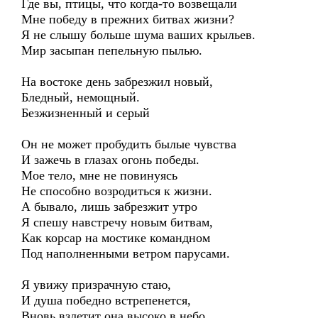
Где вы, птицы, что когда-то возвещали
Мне победу в прежних битвах жизни?
Я не слышу больше шума ваших крыльев.
Мир засыпан пепельную пылью.
На востоке день забрезжил новый,
Бледный, немощный.
Безжизненный и серый
Он не может пробудить былые чувства
И зажечь в глазах огонь победы.
Мое тело, мне не повинуясь
Не способно возродиться к жизни.
А бывало, лишь забрезжит утро
Я спешу навстречу новым битвам,
Как корсар на мостике командном
Под наполненными ветром парусами.
Я увижу призрачную стаю,
И душа победно встрепенется,
Вновь взлетит она высоко в небо,