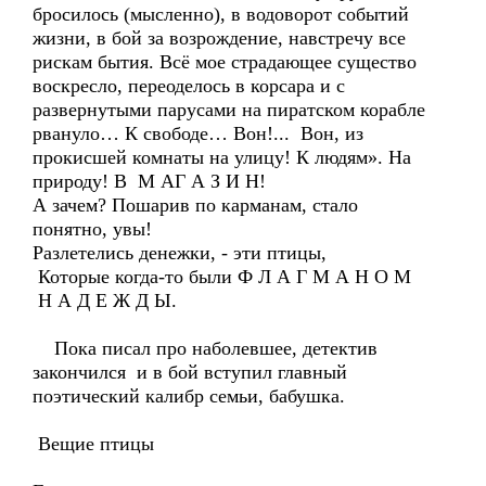
бросилось (мысленно), в водоворот событий
жизни, в бой за возрождение, навстречу все
рискам бытия. Всё мое страдающее существо
воскресло, переоделось в корсара и с
развернутыми парусами на пиратском корабле
рвануло… К свободе… Вон!... Вон, из
прокисшей комнаты на улицу! К людям». На
природу! В М АГ А З И Н!
А зачем? Пошарив по карманам, стало
понятно, увы!
Разлетелись денежки, - эти птицы,
Которые когда-то были Ф Л А Г М А Н О М
Н А Д Е Ж Д Ы.
Пока писал про наболевшее, детектив
закончился и в бой вступил главный
поэтический калибр семьи, бабушка.
Вещие птицы