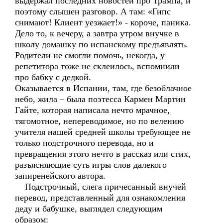
выдержал последних новостей про Трампа, и
поэтому слышен разговор. А там: «Гипс
снимают! Клиент уезжает!» - короче, паника.
Дело то, к вечеру, а завтра утром внучке в
школу домашку по испанскому предъявлять.
Родители не смогли помочь, некогда, у
репетитора тоже не склеилось, вспомнили
про бабку с дедкой.
Оказывается в Испании, там, где безоблачное
небо, жила – была поэтесса Кармен Мартин
Гайте, которая написала нечто мрачное,
тягомотное, непереводимое, но по велению
учителя нашей средней школы требующее не
только подстрочного перевода, но и
превращения этого нечто в рассказ или стих,
разъясняющие суть игры слов далекого
запиренейского автора.
Подстрочный, слега причесанный внучей
перевод, представленный для ознакомления
деду и бабушке, выглядел следующим
образом: