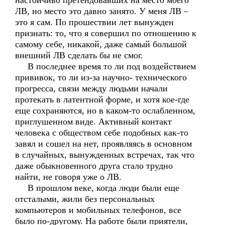
настойчиво претендовавших на место моего
ЛВ, но место это давно занято. У меня ЛВ –
это я сам. По прошествии лет вынужден
признать: то, что я совершил по отношению к
самому себе, никакой, даже самый большой
внешний ЛВ сделать бы не смог.
В последнее время то ли под воздействием
прививок, то ли из-за научно- технического
прогресса, связи между людьми начали
протекать в латентной форме, и хотя кое-где
еще сохраняются, но в каком-то ослабленном,
приглушенном виде. Активный контакт
человека с обществом себе подобных как-то
завял и сошел на нет, проявляясь в основном
в случайных, вынужденных встречах, так что
даже обыкновенного друга стало трудно
найти, не говоря уже о ЛВ.
В прошлом веке, когда люди были еще
отсталыми, жили без персональных
компьютеров и мобильных телефонов, все
было по-другому. На работе были приятели,