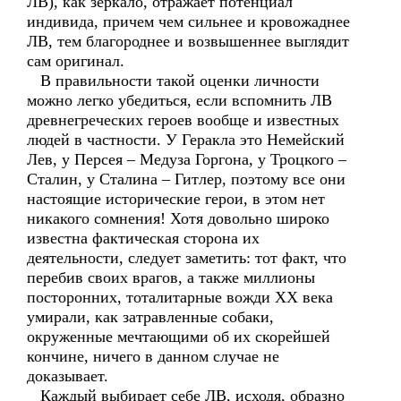
ЛВ), как зеркало, отражает потенциал
индивида, причем чем сильнее и кровожаднее
ЛВ, тем благороднее и возвышеннее выглядит
сам оригинал.
В правильности такой оценки личности
можно легко убедиться, если вспомнить ЛВ
древнегреческих героев вообще и известных
людей в частности. У Геракла это Немейский
Лев, у Персея – Медуза Горгона, у Троцкого –
Сталин, у Сталина – Гитлер, поэтому все они
настоящие исторические герои, в этом нет
никакого сомнения! Хотя довольно широко
известна фактическая сторона их
деятельности, следует заметить: тот факт, что
перебив своих врагов, а также миллионы
посторонних, тоталитарные вожди XX века
умирали, как затравленные собаки,
окруженные мечтающими об их скорейшей
кончине, ничего в данном случае не
доказывает.
Каждый выбирает себе ЛВ, исходя, образно