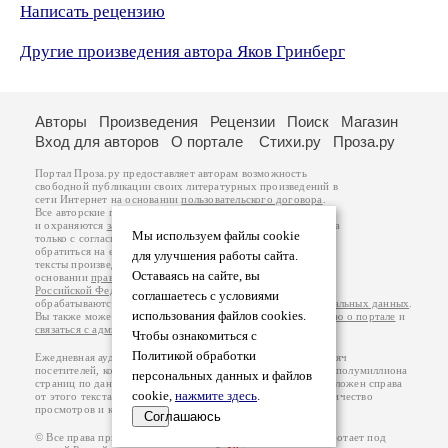
Написать рецензию
Другие произведения автора Яков Гринберг
Авторы
Произведения
Рецензии
Поиск
Магазин
Вход для авторов
О портале
Стихи.ру
Проза.ру
Портал Проза.ру предоставляет авторам возможность
свободной публикации своих литературных произведений в
сети Интернет на основании
пользовательского договора
.
Все авторские права на произведения принадлежат авторам
и охраняются
законом
. Перепечатка произведений возможна
Мы используем файлы cookie
только с согласия его автора, к которому вы можете
обратиться на его авторской странице. Ответственность за
для улучшения работы сайта.
тексты произведений авторы несут самостоятельно на
Оставаясь на сайте, вы
основании
правил публикации
и
законодательства
Российской Федерации
. Данные пользователей
соглашаетесь с условиями
обрабатываются на основании
Политики обработки персональных данных
.
использования файлов cookies.
Вы также можете посмотреть более подробную
информацию о портале
и
связаться с администрацией
.
Чтобы ознакомиться с
Политикой обработки
Ежедневная аудитория портала Проза.ру – порядка 100 тысяч
посетителей, которые в общей сумме просматривают более полумиллиона
персональных данных и файлов
страниц по данным счетчика посещаемости, который расположен справа
cookie,
нажмите здесь
.
от этого текста. В каждой графе указано по две цифры: количество
просмотров и количество посетителей.
Соглашаюсь
© Все права принадлежат авторам, 2000-2026. Портал работает под