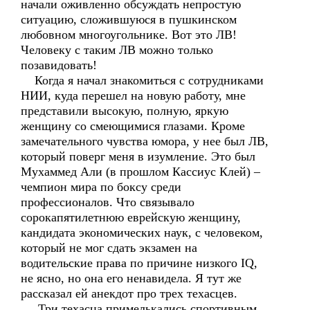
начали оживленно обсуждать непростую
ситуацию, сложившуюся в пушкинском
любовном многоугольнике. Вот это ЛВ!
Человеку с таким ЛВ можно только
позавидовать!
Когда я начал знакомиться с сотрудниками
НИИ, куда перешел на новую работу, мне
представили высокую, полную, яркую
женщину со смеющимися глазами. Кроме
замечательного чувства юмора, у нее был ЛВ,
который поверг меня в изумление. Это был
Мухаммед Али (в прошлом Кассиус Клей) –
чемпион мира по боксу среди
профессионалов. Что связывало
сорокапятилетнюю еврейскую женщину,
кандидата экономических наук, с человеком,
который не мог сдать экзамен на
водительские права по причине низкого IQ,
не ясно, но она его ненавидела. Я тут же
рассказал ей анекдот про трех техасцев.
Три техасца примелькались спортивным