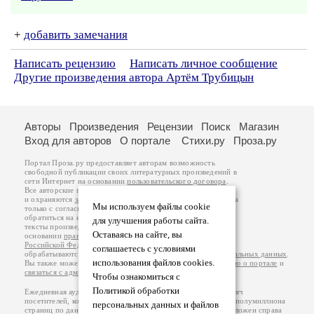
+
добавить замечания
Написать рецензию
Написать личное сообщение
Другие произведения автора Артём Трубицын
Авторы
Произведения
Рецензии
Поиск
Магазин
Вход для авторов
О портале
Стихи.ру
Проза.ру
Портал Проза.ру предоставляет авторам возможность
свободной публикации своих литературных произведений в
сети Интернет на основании
пользовательского договора
.
Все авторские права на произведения принадлежат авторам
и охраняются
законом
. Перепечатка произведений возможна
Мы используем файлы cookie
только с согласия его автора, к которому вы можете
обратиться на его авторской странице. Ответственность за
для улучшения работы сайта.
тексты произведений авторы несут самостоятельно на
Оставаясь на сайте, вы
основании
правил публикации
и
законодательства
Российской Федерации
. Данные пользователей
соглашаетесь с условиями
обрабатываются на основании
Политики обработки персональных данных
.
использования файлов cookies.
Вы также можете посмотреть более подробную
информацию о портале
и
связаться с администрацией
.
Чтобы ознакомиться с
Политикой обработки
Ежедневная аудитория портала Проза.ру – порядка 100 тысяч
посетителей, которые в общей сумме просматривают более полумиллиона
персональных данных и файлов
страниц по данным счетчика посещаемости, который расположен справа