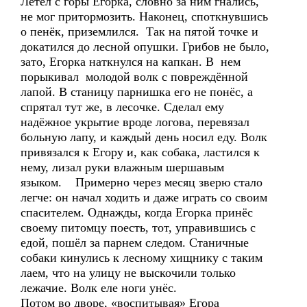
Летел с горы Егорка, словно за ним гнались,
не мог притормозить. Наконец, споткнувшись
о пенёк, приземлился. Так на пятой точке и
докатился до лесной опушки. Грибов не было,
зато, Егорка наткнулся на капкан. В нем
порыкивал молодой волк с повреждённой
лапой. В станицу парнишка его не понёс, а
спрятал тут же, в лесочке. Сделал ему
надёжное укрытие вроде логова, перевязал
больную лапу, и каждый день носил еду. Волк
привязался к Егору и, как собака, ластился к
нему, лизал руки влажным шершавым
языком. Примерно через месяц зверю стало
легче: он начал ходить и даже играть со своим
спасителем. Однажды, когда Егорка принёс
своему питомцу поесть, тот, управившись с
едой, пошёл за парнем следом. Станичные
собаки кинулись к лесному хищнику с таким
лаем, что на улицу не выскочили только
лежачие. Волк еле ноги унёс.
Потом во дворе, «воспитывая» Егора