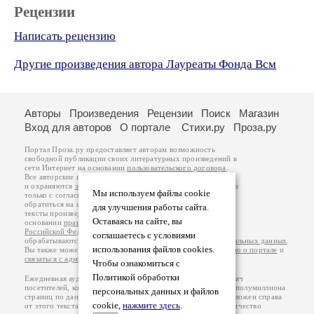
Рецензии
Написать рецензию
Другие произведения автора Лауреаты Фонда Всм
Авторы
Произведения
Рецензии
Поиск
Магазин
Вход для авторов
О портале
Стихи.ру
Проза.ру
Портал Проза.ру предоставляет авторам возможность
свободной публикации своих литературных произведений в
сети Интернет на основании
пользовательского договора
.
Все авторские права на произведения принадлежат авторам
и охраняются
законом
. Перепечатка произведений возможна
Мы используем файлы cookie
только с согласия его автора, к которому вы можете
обратиться на его авторской странице. Ответственность за
для улучшения работы сайта.
тексты произведений авторы несут самостоятельно на
Оставаясь на сайте, вы
основании
правил публикации
и
законодательства
Российской Федерации
. Данные пользователей
соглашаетесь с условиями
обрабатываются на основании
Политики обработки персональных данных
.
использования файлов cookies.
Вы также можете посмотреть более подробную
информацию о портале
и
связаться с администрацией
.
Чтобы ознакомиться с
Политикой обработки
Ежедневная аудитория портала Проза.ру – порядка 100 тысяч
посетителей, которые в общей сумме просматривают более полумиллиона
персональных данных и файлов
страниц по данным счетчика посещаемости, который расположен справа
cookie,
нажмите здесь
.
от этого текста. В каждой графе указано по две цифры: количество