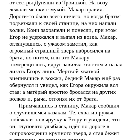
от сестры Дуняши из Троицкой. На возу
лежали мешки с мукой. Макар правил.
Дороги-то было всего ничего, но когда братья
подъезжали к своей станице, на них напали
волки. Кони захрапели и понесли, при этом
Егор не удержался и выпал из возка. Макар,
оглянувшись, с ужасом заметил, как
огромный страшный зверь набросился на
брата, но потом, или это Макару
померещилось, вдруг завилял хвостом и начал
лизать Егору лицо. Мёртвой хваткой
вцепившись в вожжи, бедный Макар ещё раз
обернулся и увидел, как Егора окружила вся
стая; а матёрый яростно бросался на других
волков и, рыча, отгонял их от брата.
Примчавшись в станицу, Макар сообщил
о случившемся казакам. Те, схватив ружья,
побежали на выручку к Егору и увидели, что
он, глуповато улыбаясь, идёт по дороге в
сопровождении крупного зверя, а стая бежит