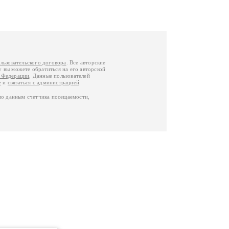
льзовательского договора
. Все авторские
у вы можете обратиться на его авторской
й Федерации
. Данные пользователей
е
и
связаться с администрацией
.
по данным счетчика посещаемости,