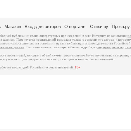
к
Магазин
Вход для авторов
О портале
Стихи.ру
Проза.ру
ободной публикации своих литературных произведений в сети Интернет на основании
по
ся
законом
. Перепечатка произведений возможна только с согласия его автора, к котором
ры несут самостоятельно на основании
правил публикации
и
законодательства Российско
ональных данных
. Вы также можете посмотреть более подробную
информацию о портал
тысяч посетителей, которые в общей сумме просматривают более полумиллиона страниц 
афе указано по две цифры: количество просмотров и количество посетителей.
работает под эгидой
Российского союза писателей
.
18+