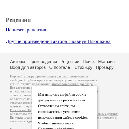
Рецензии
Написать рецензию
Другие произведения автора Правнук Плюшкина
Авторы
Произведения
Рецензии
Поиск
Магазин
Вход для авторов
О портале
Стихи.ру
Проза.ру
Портал Проза.ру предоставляет авторам возможность
свободной публикации своих литературных произведений в
сети Интернет на основании
пользовательского договора
.
Все авторские права на произведения принадлежат авторам
и охраняются
законом
. Перепечатка произведений возможна
Мы используем файлы cookie
только с согласия его автора, к которому вы можете
обратиться на его авторской странице. Ответственность за
для улучшения работы сайта.
тексты произведений авторы несут самостоятельно на
Оставаясь на сайте, вы
основании
правил публикации
и
законодательства
Российской Федерации
. Данные пользователей
соглашаетесь с условиями
обрабатываются на основании
Политики обработки персональных данных
.
использования файлов cookies.
Вы также можете посмотреть более подробную
информацию о портале
и
связаться с администрацией
.
Чтобы ознакомиться с