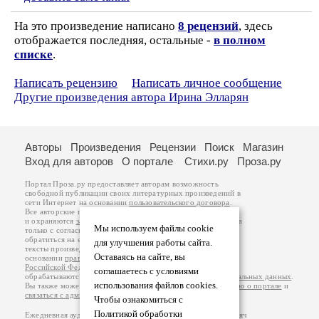
На это произведение написано
8 рецензий
, здесь
отображается последняя, остальные -
в полном
списке
.
Написать рецензию
Написать личное сообщение
Другие произведения автора Ирина Элларян
Авторы
Произведения
Рецензии
Поиск
Магазин
Вход для авторов
О портале
Стихи.ру
Проза.ру
Портал Проза.ру предоставляет авторам возможность
свободной публикации своих литературных произведений в
сети Интернет на основании
пользовательского договора
.
Все авторские права на произведения принадлежат авторам
и охраняются
законом
. Перепечатка произведений возможна
Мы используем файлы cookie
только с согласия его автора, к которому вы можете
обратиться на его авторской странице. Ответственность за
для улучшения работы сайта.
тексты произведений авторы несут самостоятельно на
Оставаясь на сайте, вы
основании
правил публикации
и
законодательства
Российской Федерации
. Данные пользователей
соглашаетесь с условиями
обрабатываются на основании
Политики обработки персональных данных
.
использования файлов cookies.
Вы также можете посмотреть более подробную
информацию о портале
и
связаться с администрацией
.
Чтобы ознакомиться с
Политикой обработки
Ежедневная аудитория портала Проза.ру – порядка 100 тысяч