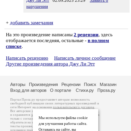
Джу Ли Этт
02.09.2025 23:29
Заявить о
нарушении
+
добавить замечания
На это произведение написаны
2 рецензии
, здесь
отображается последняя, остальные -
в полном
списке
.
Написать рецензию
Написать личное сообщение
Другие произведения автора Джу Ли Этт
Авторы
Произведения
Рецензии
Поиск
Магазин
Вход для авторов
О портале
Стихи.ру
Проза.ру
Портал Проза.ру предоставляет авторам возможность
свободной публикации своих литературных произведений в
сети Интернет на основании
пользовательского договора
.
Все авторские права на произведения принадлежат авторам
и охраняются
законом
. Перепечатка произведений возможна
Мы используем файлы cookie
только с согласия его автора, к которому вы можете
обратиться на его авторской странице. Ответственность за
для улучшения работы сайта.
тексты произведений авторы несут самостоятельно на
Оставаясь на сайте, вы
основании
правил публикации
и
законодательства