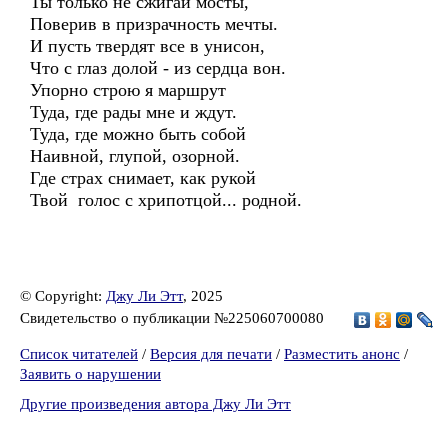
Ты только не сжигай мосты,
Поверив в призрачность мечты.
И пусть твердят все в унисон,
Что с глаз долой - из сердца вон.
Упорно строю я маршрут
Туда, где рады мне и ждут.
Туда, где можно быть собой
Наивной, глупой, озорной.
Где страх снимает, как рукой
Твой голос с хрипотцой... родной.
© Copyright:
Джу Ли Этт
, 2025
Свидетельство о публикации №225060700080
Список читателей
/
Версия для печати
/
Разместить анонс
/
Заявить о нарушении
Другие произведения автора Джу Ли Этт