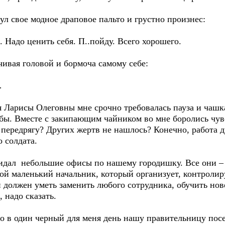
 свое модное драповое пальто и грустно произнес:
 Надо ценить себя. П..пойду. Всего хорошего.
ивая головой и бормоча самому себе:
…
рисы Олеговны мне срочно требовалась пауза и чашка 
 бы. Вместе с закипающим чайником во мне боролись чу
 передрягу? Других жертв не нашлось? Конечно, работа 
о солдата.
ал небольшие офисы по нашему городишку. Все они – 
й маленький начальник, который организует, контролируе
н должен уметь заменить любого сотрудника, обучить но
 надо сказать.
в один черный для меня день нашу правительницу посет