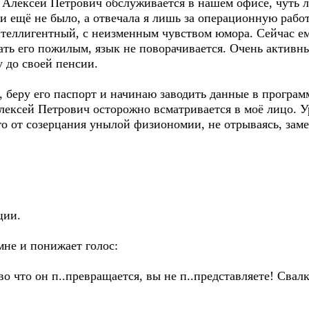
лексей Петрович обслуживается в нашем офисе, чуть ли
и ещё не было, а отвечала я лишь за операционную работ
теллигентный, с неизменным чувством юмора. Сейчас ем
вать его пожилым, язык не поворачивается. Очень актив
у до своей пенсии.
ру его паспорт и начинаю заводить данные в программу
Алексей Петрович осторожно всматривается в моё лицо. У
го от созерцания унылой физиономии, не отрываясь, зам
ции.
е и понижает голос:
 что он п..превращается, вы не п..представляете! Свалк