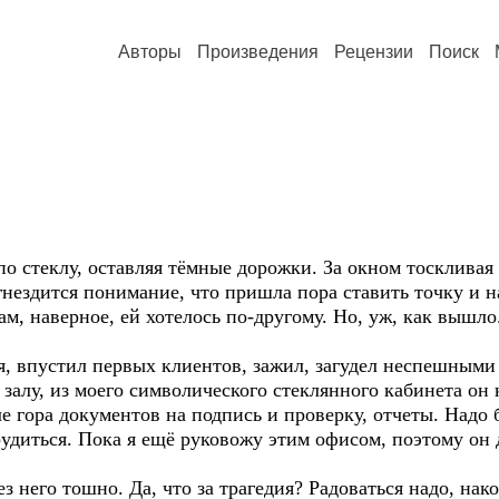
Авторы
Произведения
Рецензии
Поиск
стеклу, оставляя тёмные дорожки. За окном тоскливая 
 гнездится понимание, что пришла пора ставить точку и 
м, наверное, ей хотелось по-другому. Но, уж, как вышло
впустил первых клиентов, зажил, загудел неспешными 
залу, из моего символического стеклянного кабинета он
 гора документов на подпись и проверку, отчеты. Надо б
удиться. Пока я ещё руковожу этим офисом, поэтому он 
 него тошно. Да, что за трагедия? Радоваться надо, нак