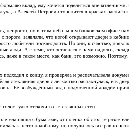
ормляю вклад, ему хочется поделиться впечатлениями. 
м уха, а Алексей Петрович торопится в красках расписа
, непросто, но в этом небольшом банковском офисе нам 
о с порога заявляли, что ногой открывают двери в кабин
росто любители поскандалить. Но они, к счастью, появля
ые люди. А с теми, кто оставался с нами надолго, скла
ь, даже в таком месте, как банк, это возможно. Поэтому,
подходил к концу, я проверяла и распечатывала докуме
жёлая стеклянная дверь с легкостью распахнулась, и в дв
говна. Её возбуждённый вид с подмоченной дождём причё
голос гулко отскочил от стеклянных стен.
етела папка с бумагами, от шлепка об стол те разлетели
товилась к нечто подобному, но получилось всё равно не