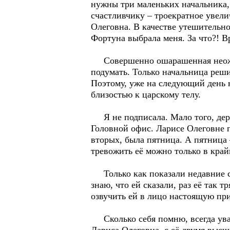
нужны три маленьких начальника,
счастливчику – троекратное увели
Олеговна. В качестве утешительног
Фортуна выбрала меня. За что?! В
Совершенно ошарашенная неожида
подумать. Только начальница реши
Поэтому, уже на следующий день н
близостью к царскому телу.
Я не подписала. Мало того, дерзн
Головной офис. Ларисе Олеговне п
вторых, была пятница. А пятница
тревожить её можно только в край
Только как показали недавние соб
знаю, что ей сказали, раз её так т
озвучить ей в лицо настоящую при
Сколько себя помню, всегда уваж