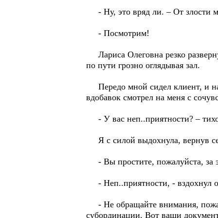
- Ну, это вряд ли. – От злости м
- Посмотрим!
Лариса Олеговна резко развернула
по пути грозно оглядывая зал.
Передо мной сидел клиент, и на
вдобавок смотрел на меня с сочув
- У вас неп..приятности? – тихо
Я с силой выдохнула, вернув се
- Вы простите, пожалуйста, за 
- Неп..приятности, - вздохнул о
- Не обращайте внимания, пожалу
субординации. Вот ваши документы