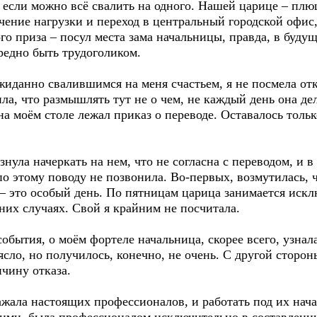
 если можно всё свалить на одного. Нашей царице – плю
чение нагрузки и переход в центральный городской офис,
о приза – посул места зама начальницы, правда, в будущ
редно быть трудоголиком.
нно свалившимся на меня счастьем, я не посмела отка
ла, что размышлять тут не о чем, не каждый день она де
а моём столе лежал приказ о переводе. Оставалось тольк
ула начеркать на нем, что не согласна с переводом, и в
о этому поводу не позвонила. Во-первых, возмутилась, ч
 – это особый день. По пятницам царица занимается иск
них случаях. Свой я крайним не посчитала.
ытия, о моём фортеле начальница, скорее всего, узнал
рясло, но получилось, конечно, не очень. С другой стороны
чину отказа.
ала настоящих профессионалов, и работать под их нач