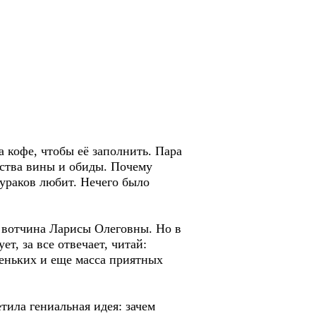
кофе, чтобы её заполнить. Пара
вства вины и обиды. Почему
дураков любит. Нечего было
вотчина Ларисы Олеговны. Но в
т, за все отвечает, читай:
веньких и еще масса приятных
ила гениальная идея: зачем