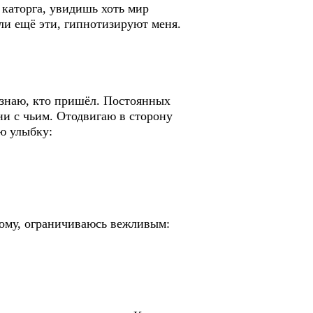
а каторга, увидишь хоть мир
ли ещё эти, гипнотизируют меня.
знаю, кто пришёл. Постоянных
ни с чьим. Отодвигаю в сторону
ю улыбку:
тому, ограничиваюсь вежливым: