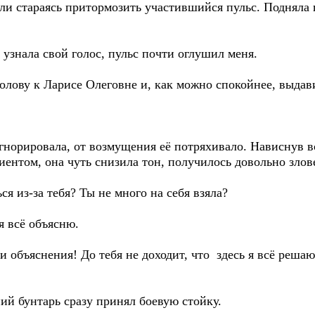
и стараясь притормозить участившийся пульс. Подняла г
узнала свой голос, пульс почти оглушил меня.
лову к Ларисе Олеговне и, как можно спокойнее, выдави
орировала, от возмущения её потряхивало. Нависнув в
иентом, она чуть снизила тон, получилось довольно злов
 из-за тебя? Ты не много на себя взяла?
 всё объясню.
 объяснения! До тебя не доходит, что здесь я всё реша
й бунтарь сразу принял боевую стойку.