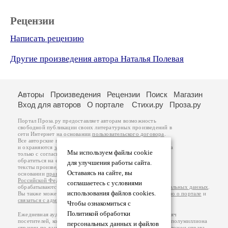
Рецензии
Написать рецензию
Другие произведения автора Наталья Полевая
Авторы
Произведения
Рецензии
Поиск
Магазин
Вход для авторов
О портале
Стихи.ру
Проза.ру
Портал Проза.ру предоставляет авторам возможность
свободной публикации своих литературных произведений в
сети Интернет на основании
пользовательского договора
.
Все авторские права на произведения принадлежат авторам
и охраняются
законом
. Перепечатка произведений возможна
Мы используем файлы cookie
только с согласия его автора, к которому вы можете
обратиться на его авторской странице. Ответственность за
для улучшения работы сайта.
тексты произведений авторы несут самостоятельно на
Оставаясь на сайте, вы
основании
правил публикации
и
законодательства
Российской Федерации
. Данные пользователей
соглашаетесь с условиями
обрабатываются на основании
Политики обработки персональных данных
.
использования файлов cookies.
Вы также можете посмотреть более подробную
информацию о портале
и
связаться с администрацией
.
Чтобы ознакомиться с
Политикой обработки
Ежедневная аудитория портала Проза.ру – порядка 100 тысяч
посетителей, которые в общей сумме просматривают более полумиллиона
персональных данных и файлов
страниц по данным счетчика посещаемости, который расположен справа