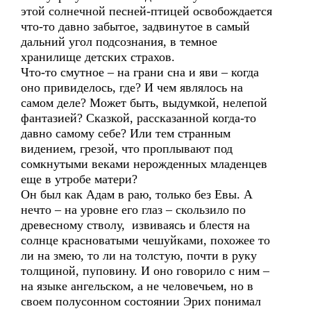
этой солнечной песней-птицей освобождается
что-то давно забытое, задвинутое в самый
дальний угол подсознания, в темное
хранилище детских страхов.
Что-то смутное – на грани сна и яви – когда
оно привиделось, где? И чем являлось на
самом деле? Может быть, выдумкой, нелепой
фантазией? Сказкой, рассказанной когда-то
давно самому себе? Или тем странным
видением, грезой, что проплывают под
сомкнутыми веками нерожденных младенцев
еще в утробе матери?
Он был как Адам в раю, только без Евы. А
нечто – на уровне его глаз – скользило по
древесному стволу, извиваясь и блестя на
солнце красноватыми чешуйками, похожее то
ли на змею, то ли на толстую, почти в руку
толщиной, пуповину. И оно говорило с ним –
на языке ангельском, а не человечьем, но в
своем полусонном состоянии Эрих понимал