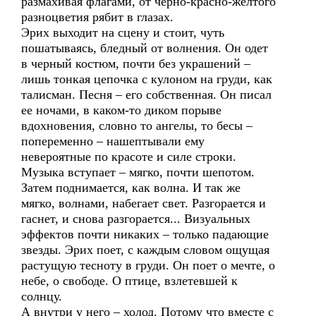
размахивая флагами, от черно-красно-желтого
разноцветия рябит в глазах.
Эрих выходит на сцену и стоит, чуть
пошатываясь, бледный от волнения. Он одет
в черный костюм, почти без украшений –
лишь тонкая цепочка с кулоном на груди, как
талисман. Песня – его собственная. Он писал
ее ночами, в каком-то диком порыве
вдохновения, словно то ангелы, то бесы –
попеременно – нашептывали ему
невероятные по красоте и силе строки.
Музыка вступает – мягко, почти шепотом.
Затем поднимается, как волна. И так же
мягко, волнами, набегает свет. Разгорается и
гаснет, и снова разгорается... Визуальных
эффектов почти никаких – только падающие
звезды. Эрих поет, с каждым словом ощущая
растущую тесноту в груди. Он поет о мечте, о
небе, о свободе. О птице, взлетевшей к
солнцу.
А внутри у него – холод. Потому что вместе с