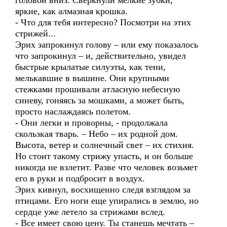
головой вниз. Сверкнули мелкие зубки,
яркие, как алмазная крошка.
- Что для тебя интересно? Посмотри на этих
стрижей...
Эрих запрокинул голову – или ему показалось
что запрокинул – и, действительно, увидел
быстрые крылатые силуэты, как тени,
мелькавшие в вышине. Они крупными
стежками прошивали атласную небесную
синеву, гоняясь за мошками, а может быть,
просто наслаждаясь полетом.
- Они легки и проворны, - продолжала
скользкая тварь. – Небо – их родной дом.
Высота, ветер и солнечный свет – их стихия.
Но стоит такому стрижу упасть, и он больше
никогда не взлетит. Разве что человек возьмет
его в руки и подбросит в воздух.
Эрих кивнул, восхищенно следя взглядом за
птицами. Его ноги еще упирались в землю, но
сердце уже летело за стрижами вслед.
- Все имеет свою цену. Ты станешь мечтать –