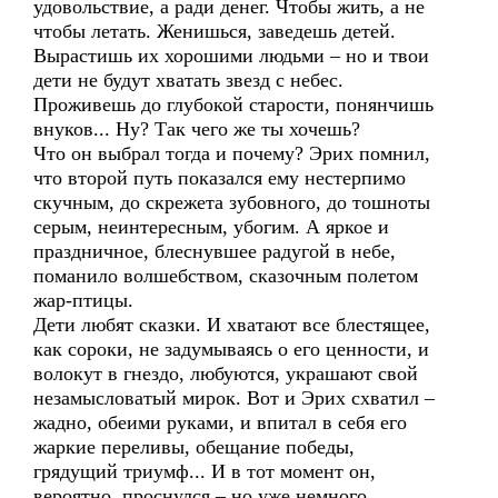
удовольствие, а ради денег. Чтобы жить, а не
чтобы летать. Женишься, заведешь детей.
Вырастишь их хорошими людьми – но и твои
дети не будут хватать звезд с небес.
Проживешь до глубокой старости, понянчишь
внуков... Ну? Так чего же ты хочешь?
Что он выбрал тогда и почему? Эрих помнил,
что второй путь показался ему нестерпимо
скучным, до скрежета зубовного, до тошноты
серым, неинтересным, убогим. А яркое и
праздничное, блеснувшее радугой в небе,
поманило волшебством, сказочным полетом
жар-птицы.
Дети любят сказки. И хватают все блестящее,
как сороки, не задумываясь о его ценности, и
волокут в гнездо, любуются, украшают свой
незамысловатый мирок. Вот и Эрих схватил –
жадно, обеими руками, и впитал в себя его
жаркие переливы, обещание победы,
грядущий триумф... И в тот момент он,
вероятно, проснулся – но уже немного