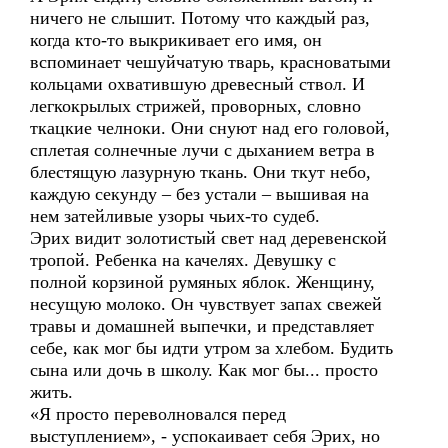
ничего не слышит. Потому что каждый раз,
когда кто-то выкрикивает его имя, он
вспоминает чешуйчатую тварь, красноватыми
кольцами охватившую древесный ствол. И
легкокрылых стрижей, проворных, словно
ткацкие челноки. Они снуют над его головой,
сплетая солнечные лучи с дыханием ветра в
блестящую лазурную ткань. Они ткут небо,
каждую секунду – без устали – вышивая на
нем затейливые узоры чьих-то судеб.
Эрих видит золотистый свет над деревенской
тропой. Ребенка на качелях. Девушку с
полной корзиной румяных яблок. Женщину,
несущую молоко. Он чувствует запах свежей
травы и домашней выпечки, и представляет
себе, как мог бы идти утром за хлебом. Будить
сына или дочь в школу. Как мог бы... просто
жить.
«Я просто переволновался перед
выступлением», - успокаивает себя Эрих, но