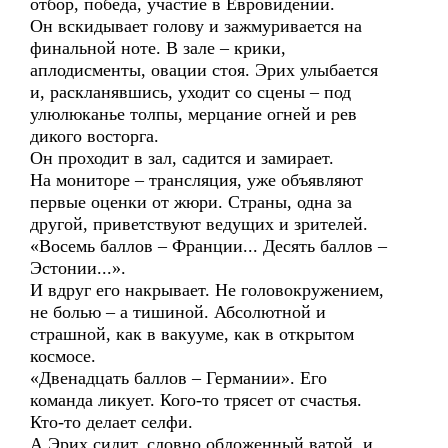
отбор, победа, участие в Евровидении.
Он вскидывает голову и зажмуривается на
финальной ноте. В зале – крики,
аплодисменты, овации стоя. Эрих улыбается
и, раскланявшись, уходит со сцены – под
улюлюканье толпы, мерцание огней и рев
дикого восторга.
Он проходит в зал, садится и замирает.
На мониторе – трансляция, уже объявляют
первые оценки от жюри. Страны, одна за
другой, приветствуют ведущих и зрителей.
«Восемь баллов – Франции... Десять баллов –
Эстонии...».
И вдруг его накрывает. Не головокружением,
не болью – а тишиной. Абсолютной и
страшной, как в вакууме, как в открытом
космосе.
«Двенадцать баллов – Германии». Его
команда ликует. Кого-то трясет от счастья.
Кто-то делает селфи.
А Эрих сидит, словно обложенный ватой, и