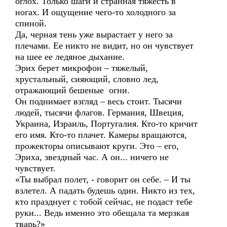
оглох. Только шаги и странная тяжесть в
ногах. И ощущение чего-то холодного за
спиной.
Да, черная тень уже вырастает у него за
плечами. Ее никто не видит, но он чувствует
на шее ее ледяное дыхание.
Эрих берет микрофон – тяжелый,
хрустальный, сияющий, словно лед,
отражающий бешеные огни.
Он поднимает взгляд – весь стоит. Тысячи
людей, тысячи флагов. Германия, Швеция,
Украина, Израиль, Португалия. Кто-то кричит
его имя. Кто-то плачет. Камеры вращаются,
прожекторы описывают круги. Это – его,
Эриха, звездный час. А он... ничего не
чувствует.
«Ты выбрал полет, - говорит он себе. – И ты
взлетел. А падать будешь один. Никто из тех,
кто празднует с тобой сейчас, не подаст тебе
руки... Ведь именно это обещала та мерзкая
тварь?»