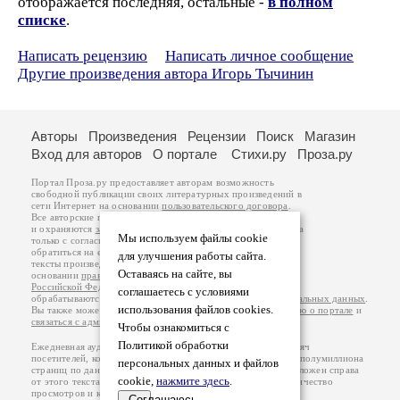
отображается последняя, остальные -
в полном
списке
.
Написать рецензию
Написать личное сообщение
Другие произведения автора Игорь Тычинин
Авторы
Произведения
Рецензии
Поиск
Магазин
Вход для авторов
О портале
Стихи.ру
Проза.ру
Портал Проза.ру предоставляет авторам возможность
свободной публикации своих литературных произведений в
сети Интернет на основании
пользовательского договора
.
Все авторские права на произведения принадлежат авторам
и охраняются
законом
. Перепечатка произведений возможна
Мы используем файлы cookie
только с согласия его автора, к которому вы можете
обратиться на его авторской странице. Ответственность за
для улучшения работы сайта.
тексты произведений авторы несут самостоятельно на
Оставаясь на сайте, вы
основании
правил публикации
и
законодательства
Российской Федерации
. Данные пользователей
соглашаетесь с условиями
обрабатываются на основании
Политики обработки персональных данных
.
использования файлов cookies.
Вы также можете посмотреть более подробную
информацию о портале
и
связаться с администрацией
.
Чтобы ознакомиться с
Политикой обработки
Ежедневная аудитория портала Проза.ру – порядка 100 тысяч
посетителей, которые в общей сумме просматривают более полумиллиона
персональных данных и файлов
страниц по данным счетчика посещаемости, который расположен справа
cookie,
нажмите здесь
.
от этого текста. В каждой графе указано по две цифры: количество
просмотров и количество посетителей.
Соглашаюсь