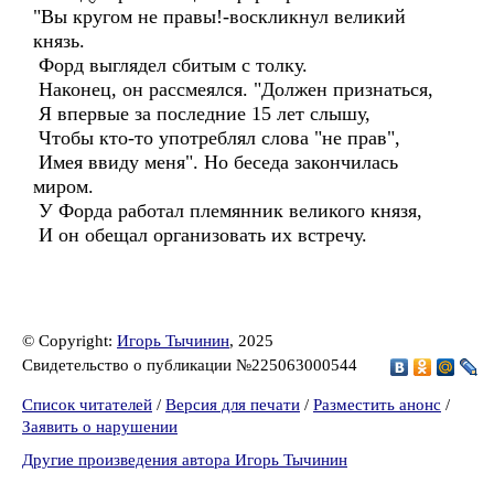
"Вы кругом не правы!-воскликнул великий
князь.
Форд выглядел сбитым с толку.
Наконец, он рассмеялся. "Должен признаться,
Я впервые за последние 15 лет слышу,
Чтобы кто-то употреблял слова "не прав",
Имея ввиду меня". Но беседа закончилась
миром.
У Форда работал племянник великого князя,
И он обещал организовать их встречу.
© Copyright:
Игорь Тычинин
, 2025
Свидетельство о публикации №225063000544
Список читателей
/
Версия для печати
/
Разместить анонс
/
Заявить о нарушении
Другие произведения автора Игорь Тычинин