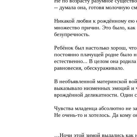
Не по возрасту разумное существ
-- думала она, готовя молочную см
Никакой любви к рождённому ею с
множество причин. Это было, как е
безупречность.
Ребёнок был настолько хорош, чт
постоянно плачущей родне было не
естественно... В целом она родила
равновесия, обескураживало.
В необъявленной материнской войн
выказывало низменных эмоций и чу
врождённой деликатности. Один 
Чувства младенца абсолютно не за
Не очень-то и хотелось. Да кому
…Ночи этой зимой выдались как н