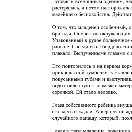
Готовая к всенощным бдениям, не
растерялась, а потом насторожила
малейшего беспокойства. Действите
О том, что младенец особенный, 
бригады. Оповестив окружающих о
Упакованный в рудое больничное 
раньше. Соседи его с бордово-си
плакало. Выпученными глазами с 
Это повторилось и на первом кор
прикроватной тумбочке, заставле
покусанными губами и выступивши
подготовленную к кормёжке матер
сорочкой. Ей стало неловко.
Глаза собственного ребенка внуша
его здесь и ждали. А вернее, не 
случайного папашу, который, похл
Глядя в глаза младенца, роженица 