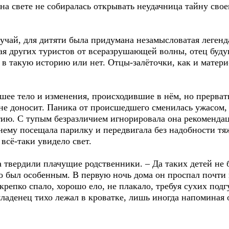
на свете не собиралась открывать неудачница тайну свое
случай, для дитяти была придумана незамысловатая леген
пасая других туристов от всеразрушающей волны, отец бу
ь в такую историю или нет. Отцы-залёточки, как и матер
шее тело и изменения, происходившие в нём, но прерват
 не доносит. Паника от происшедшего сменилась ужасом,
ию. С тупым безразличием игнорировала она рекомендац
нему посещала парилку и передвигала без надобности тя
всё-таки увидело свет.
са твердили плачущие родственники. – Да таких детей не 
о был особенным. В первую ночь дома он проспал почти ш
крепко спало, хорошо ело, не плакало, требуя сухих подг
ладенец тихо лежал в кроватке, лишь иногда напоминая 