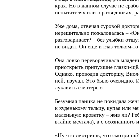
крах. Но в данном случае не сраб
испытателях или о разведчиках, р
Уже дома, отвечая суровой доктор
нерешительно пожаловалась – «Он 
разговаривает? – без улыбки отшу
не видит. Он ещё и глаз толком-т
Она ловко переворачивала младенц
приоткрыть припухшие глазки-щё
Однако, проводив докторшу, Виол
ней, изучал. Это было очевидно.
лукавить с матерью.
Безумная паника не покидала женщ
к худенькому тельцу, купая или ме
маленькую кроватку – жив ли? Реб
втайне мечтала), а с осознанного 
«Ну что смотришь, что смотришь? 