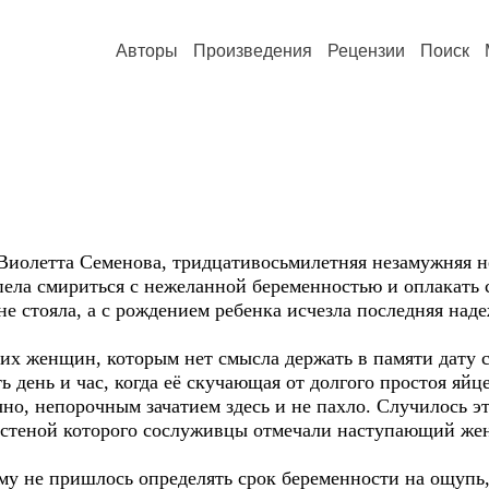
Авторы
Произведения
Рецензии
Поиск
олетта Семенова, тридцативосьмилетняя незамужняя не
ела смириться с нежеланной беременностью и оплакать 
 не стояла, а с рождением ребенка исчезла последняя над
их женщин, которым нет смысла держать в памяти дату с
ь день и час, когда её скучающая от долгого простоя яйц
но, непорочным зачатием здесь и не пахло. Случилось э
а стеной которого сослуживцы отмечали наступающий же
му не пришлось определять срок беременности на ощупь,