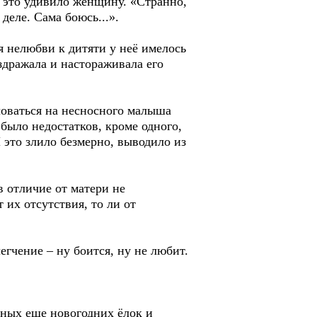
 это удивило женщину. «Странно,
 деле. Сама боюсь...».
 нелюбви к дитяти у неё имелось
аздражала и настораживала его
ловаться на несносного малыша
было недостатков, кроме одного,
И это злило безмерно, выводило из
в отличие от матери не
 их отсутствия, то ли от
гчение – ну боится, ну не любит.
нных еще новогодних ёлок и