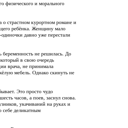
го физического и морального
да о страстном курортном романе и
дущего ребёнка. Женщину мало
и-одиночки давно уже перестали
ь беременность не решилась. До
 который в свою очередь
ии врача, не принимала
жёлую мебель. Однако скинуть не
бывает. Это просто чудо
есть часов, а поев, заснул снова.
узников, укачиваний на руках и
о себе деликатным