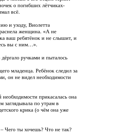
иночек о погибших лётчиках-
мал всё.
ию и уходу, Виолетта
краснела женщина. «А не
ка ваш ребятёнок и не слышит, и
тесь вы с ним…».
 дёргало ручками и пыталось
его младенца. Ребёнок следил за
и, он не видел необходимости
й необходимости прикасалась она
ом заглядывала по утрам в
етского крика (о чём она уже
 – Чего ты хочешь? Что не так?