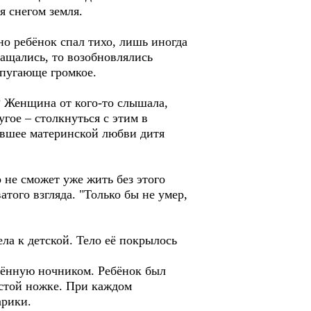
я снегом земля.
но ребёнок спал тихо, лишь иногда
ащались, то возобновлялись
 пугающе громкое.
? Женщина от кого-то слышала,
угое – столкнуться с этим в
навшее материнской любви дитя
о не сможет уже жить без этого
атого взгляда. "Только бы не умер,
ла к детской. Тело её покрылось
ещённую ночником. Ребёнок был
лстой ножке. При каждом
арики.