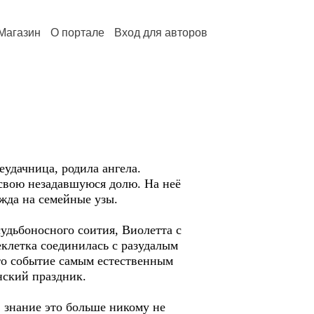
Магазин
О портале
Вход для авторов
удачница, родила ангела.
свою незадавшуюся долю. На неё
ежда на семейные узы.
удьбоносного соития, Виолетта с
еклетка соединилась с разудалым
то событие самым естественным
нский праздник.
 знание это больше никому не