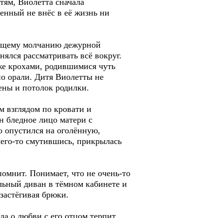
ям, Виолетта сначала
денный не внёс в её жизнь ни
дающему молчанию дежурной
ялся рассматривать всё вокруг.
же крохами, родившимися чуть
о орали. Дитя Виолетты не
ены и потолок родилки.
м взглядом по кровати и
н бледное лицо матери с
 опустился на оголённую,
чего-то смутившись, прикрылась
помнит. Понимает, что не очень-то
ыльный диван в тёмном кабинете и
 застёгивая брюки.
нда о любви с его отцом терпит