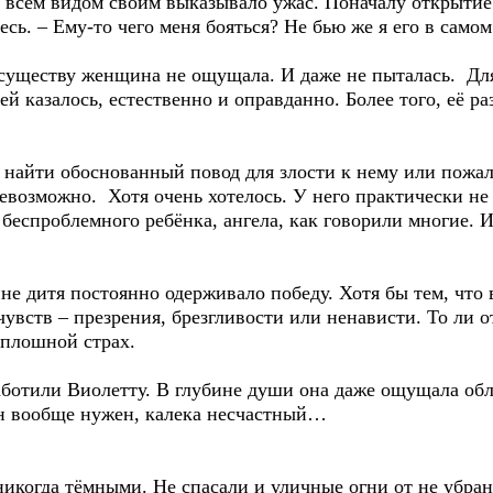
о всем видом своим выказывало ужас. Поначалу открытие
есь. – Ему-то чего меня бояться? Не бью же я его в самом
уществу женщина не ощущала. И даже не пыталась. Для
й казалось, естественно и оправданно. Более того, её р
о найти обоснованный повод для злости к нему или пожа
возможно. Хотя очень хотелось. У него практически не 
 беспроблемного ребёнка, ангела, как говорили многие. 
е дитя постоянно одерживало победу. Хотя бы тем, что 
вств – презрения, брезгливости или ненависти. То ли от
сплошной страх.
ботили Виолетту. В глубине души она даже ощущала обле
 он вообще нужен, калека несчастный…
икогда тёмными. Не спасали и уличные огни от не убра