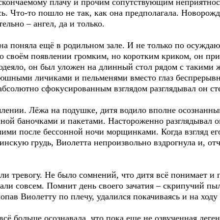
скончаемому плачу и прочим сопутствующим неприятност
сь. Что-то пошло не так, как она предполагала. Новорож
льно – ангел, да и только.
она поняла ещё в родильном зале. И не только по осуж
 своём появлении громким, но коротким криком, он прин
одеяло, он был уложен на длинный стол рядом с такими 
нюшными личиками и пельменями вместо глаз беспрерывн
абсолютно сфокусированным взглядом разглядывал он ст
млении. Лёжа на подушке, дитя водило вполне осознанны
нной баночками и пакетами. Настороженно разглядывал о
ми после бессонной ночи морщинками. Когда взгляд его
инскую грудь, Виолетта непроизвольно вздрогнула и, от
ли тревогу. Не было сомнений, что дитя всё понимает и 
ждали совсем. Помнит день своего зачатия – скрипучий п
опав Виолетту по плечу, удалился покачиваясь и на ходу
всё больше осознавала, что пока еще не озвученная леге