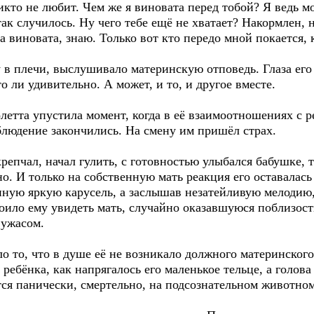
кто не любит. Чем же я виновата перед тобой? Я ведь мог
так случилось. Ну чего тебе ещё не хватает? Накормлен
а виновата, знаю. Только вот кто передо мной покается,
у в плечи, выслушивало материнскую отповедь. Глаза ег
о ли удивительно. А может, и то, и другое вместе.
летта упустила момент, когда в её взаимоотношениях с 
блюдение закончились. На смену им пришёл страх.
репчал, начал гулить, с готовностью улыбался бабушке, 
о. И только на собственную мать реакция его оставалась
нную яркую карусель, а заслышав незатейливую мелодию,
оило ему увидеть мать, случайно оказавшуюся поблизост
 ужасом.
о то, что в душе её не возникало должного материнского
 ребёнка, как напрягалось его маленькое тельце, а голова
ится панически, смертельно, на подсознательном животно