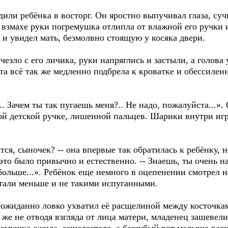
или ребёнка в восторг. Он яростно выпучивал глаза, су
взмахе руки погремушка отлипла от влажной его ручки и
и увидел мать, безмолвно стоящую у косяка двери.
езло с его личика, руки напряглись и застыли, а голова 
а всё так же медленно подбрела к кроватке и обессилен
.. Зачем ты так пугаешь меня?.. Не надо, пожалуйста...»
ой детской ручке, лишенной пальцев. Шарики внутри иг
тся, сыночек? -- она впервые так обратилась к ребёнку, 
это было привычно и естественно. -- Знаешь, ты очень на
больше...». Ребёнок еще немного в оцепенении смотрел на
 стали меньше и не такими испуганными.
еожиданно ловко ухватил её расщелиной между косточка
к же не отводя взгляда от лица матери, младенец зашевел