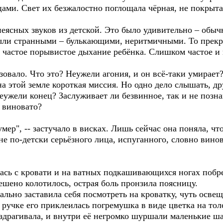
ами. Свет их безжалостно поглощала чёрная, не покрыта
неясных звуков из детской. Это было удивительно – обыч
ыли странными – булькающими, неритмичными. То прекр
ь частое порывистое дыхание ребёнка. Слишком частое и
овало. Что это? Неужели агония, и он всё-таки умирает
на этой земле короткая миссия. Но одно дело слышать, др
неужели конец? Заслуживает ли безвинное, так и не поз
м виновато?
умер", -- застучало в висках. Лишь сейчас она поняла, чт
е по-детски серьёзного лица, испуганного, словно винов
ась с кровати и на ватных подкашивающихся ногах побре
шено колотилось, острая боль пронзила поясницу.
вально заставила себя посмотреть на кроватку, чуть осв
 ручке его приклеилась погремушка в виде цветка на то
драгивала, и внутри её негромко шуршали маленькие ш