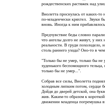
рождественских растяжек над улиц
Виолетта проснулась от каких-то 
по-младенчески кряхтел. Звуки б
вновь. Иногда к ним прибавлялос
Предчувствие беды словно парализ
что ангелы долго не живут, у них 
реальности. В груди похолодело, 
столь раннего ухода? Оно-то в че
"Только бы не умер, только бы не 
худенького беспомощного тельца, н
только бы не умер...".
Собрав все силы, Виолетта поднял
холодным липким потом, сердце бе
Дойдя до дверей детской, она бук
жив. Каким-то образом к короткой
движении младенца погремушка вз