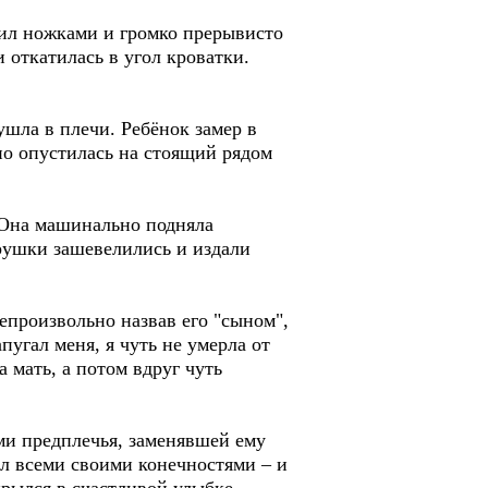
чил ножками и громко прерывисто
 откатилась в угол кроватки.
ушла в плечи. Ребёнок замер в
но опустилась на стоящий рядом
. Она машинально подняла
рушки зашевелились и издали
непроизвольно назвав его "сыном",
пугал меня, я чуть не умерла от
 мать, а потом вдруг чуть
ми предплечья, заменявшей ему
ил всеми своими конечностями – и