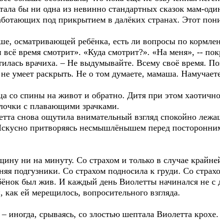
отала бы ни одна из невинно стандартных сказок мам-од
аботающих под прикрытием в далёких странах. Этот пони
ше, осматривающей ребёнка, есть ли вопросы по кормлен
всё время смотрит». «Куда смотрит?». «На меня», -- по
тилась врачиха. – Не выдумывайте. Всему своё время. По
о не умеет раскрыть. Не о том думаете, мамаша. Намучае
а со спины на живот и обратно. Дитя при этом хаотично
лочки с плавающими зрачками.
етта снова ощутила внимательный взгляд спокойно лежащ
 Искусно притворяясь несмышлёнышем перед посторонним
ину ни на минуту. Со страхом и только в случае крайне
няя подгузники. Со страхом подносила к груди. Со страх
ёнок был жив. И каждый день Виолетты начинался не с д
и, как ей мерещилось, вопросительного взгляда.
– иногда, срываясь, со злостью шептала Виолетта крохе.