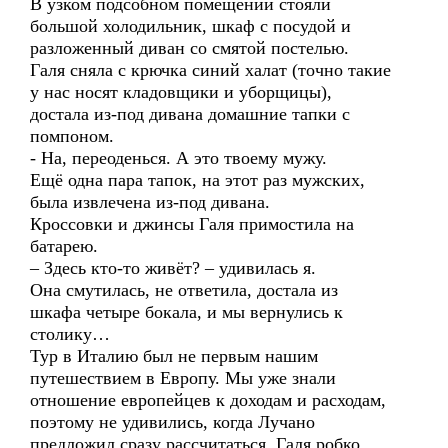
В узком подсобном помещении стояли
большой холодильник, шкаф с посудой и
разложенный диван со смятой постелью.
Галя сняла с крючка синий халат (точно такие
у нас носят кладовщики и уборщицы),
достала из-под дивана домашние тапки с
помпоном.
- На, переоденься. А это твоему мужу.
Ещё одна пара тапок, на этот раз мужских,
была извлечена из-под дивана.
Кроссовки и джинсы Галя примостила на
батарею.
– Здесь кто-то живёт? – удивилась я.
Она смутилась, не ответила, достала из
шкафа четыре бокала, и мы вернулись к
столику…
Тур в Италию был не первым нашим
путешествием в Европу. Мы уже знали
отношение европейцев к доходам и расходам,
поэтому не удивились, когда Лучано
предложил сразу рассчитаться. Галя робко