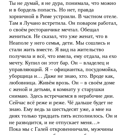
Ты не думай, я не дура, понимала, что можно
и в бордель попасть. Но нет, правда
хорничной в Риме устроили. В частном отеле.
Там я Лучано встретила. Он поваром работал,
о своём ресторанчике мечтал. Обещал
жениться. Не сказал, что уже женат, что в
Неаполе у него семья, дети. Мы сошлись и
стали жить вместе. Я вид на жительство
получила и всё, что имела, ему отдала, на ехо
мечту. Купил он этот бар. Он – владелец и
управляющий. Я – официантка, посудомойка,
уборщица и… Даже не знаю, хто. Вроде как,
любовница. Живём врозь. Он – в своём доме
с женой и детьми, я комнату у старушки
снимаю. Здесь встречаемся в нерабочие дни.
Сейчас всё реже и реже. Чё дальше будет не
знаю. Ему ведь за шестьдесят уже, а мне на
днях только тридцать пять исполнилось. Он и
не разводится, и не отпускает меня…»
Пока мы с Галей откровенничали, мужчины