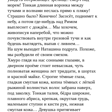
морем! Тонкая длинная воронка между
тучами и волнами неслась прямо к пляжу!
Страшно было? Конечно! Засосёт, поднимет к
небу, а потом где-нибудь над Римом
выплеснет с дождём… Мы хохочем,
живописуя наперебой, что можно
почувствовать внутри грозовой тучи и как
будешь выглядеть, выпав с ливнем…
На шум выходит Наташина подруга. Похоже,
мы разбудили её своим смехом.
Хмуро глядя на нас сонными глазами, в
дверном проёме стоит невысокая, чуть
полноватая женщина лет тридцати, в шортах
и красной майке. Строгие тёмные глаза,
гладкая смуглая кожа, копна тёмных с лёгкой
рыжиной волнистых волос забрана наверх,
под заколку. Тонкая талия, бёдра широкие,
плавного абриса, крепкая, округлая грудь,
маленькие ступни и кисти рук, нежная
смуглая кожа… Девушка притягивает