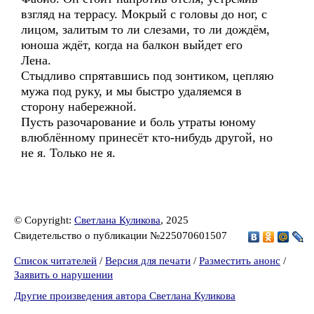
взгляд на террасу. Мокрый с головы до ног, с
лицом, залитым то ли слезами, то ли дождём,
юноша ждёт, когда на балкон выйдет его
Лена.
Стыдливо спрятавшись под зонтиком, цепляю
мужа под руку, и мы быстро удаляемся в
сторону набережной.
Пусть разочарование и боль утраты юному
влюблённому принесёт кто-нибудь другой, но
не я. Только не я.
© Copyright:
Светлана Куликова
, 2025
Свидетельство о публикации №225070601507
Список читателей
/
Версия для печати
/
Разместить анонс
/
Заявить о нарушении
Другие произведения автора Светлана Куликова