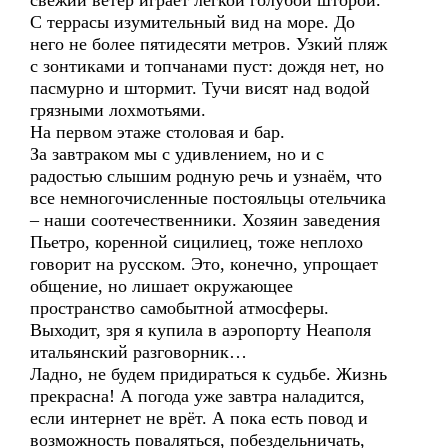
свежий ветер играет лёгкой голубой шторой.
С террасы изумительный вид на море. До
него не более пятидесяти метров. Узкий пляж
с зонтиками и топчанами пуст: дождя нет, но
пасмурно и штормит. Тучи висят над водой
грязными лохмотьями.
На первом этаже столовая и бар.
За завтраком мы с удивлением, но и с
радостью слышим родную речь и узнаём, что
все немногочисленные постояльцы отельчика
– наши соотечественники. Хозяин заведения
Пьетро, коренной сицилиец, тоже неплохо
говорит на русском. Это, конечно, упрощает
общение, но лишает окружающее
пространство самобытной атмосферы.
Выходит, зря я купила в аэропорту Неаполя
итальянский разговорник…
Ладно, не будем придираться к судьбе. Жизнь
прекрасна! А погода уже завтра наладится,
если интернет не врёт. А пока есть повод и
возможность поваляться, побездельничать,