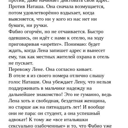
против, даже начинает диктовать свой адрес.
Против Наташа. Она сначала возмущается,
потом удовлетворённо вздыхает, когда
выясняется, что ни у кого из нас нет ни
бумаги, ни ручки.
Фабио огорчён, но не отчаивается. Быстро
одевшись, он идёт с нами к отелю, на ходу
приговаривая «aspetter». Понимаю: будет
ждать, когда Лена запишет адрес и вынесет
ему, так как местных жителей охрана в отель
не пускает.
Перевожу Лене. Она согласно кивает.
В отеле я из своего номера отлично слышу
голос Наташи. Она убеждает Лену, что нельзя
поддерживать в мальчике надежду на
дальнейшее знакомство! Это не гуманно, ведь
Лена хоть и свободная, бездетная женщина,
но старше аж на пятнадцать лет! И вообще
они не пара: он студент, а она успешный
адвокат! К тому же «все итальяшки
сексуально озабоченные» и то, что Фабио уже