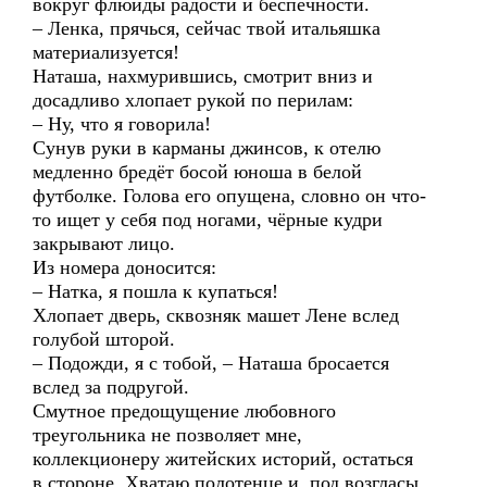
вокруг флюиды радости и беспечности.
– Ленка, прячься, сейчас твой итальяшка
материализуется!
Наташа, нахмурившись, смотрит вниз и
досадливо хлопает рукой по перилам:
– Ну, что я говорила!
Сунув руки в карманы джинсов, к отелю
медленно бредёт босой юноша в белой
футболке. Голова его опущена, словно он что-
то ищет у себя под ногами, чёрные кудри
закрывают лицо.
Из номера доносится:
– Натка, я пошла к купаться!
Хлопает дверь, сквозняк машет Лене вслед
голубой шторой.
– Подожди, я с тобой, – Наташа бросается
вслед за подругой.
Смутное предощущение любовного
треугольника не позволяет мне,
коллекционеру житейских историй, остаться
в стороне. Хватаю полотенце и, под возгласы