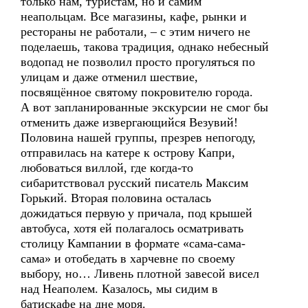
только нам, туристам, но и самим
неапольцам. Все магазины, кафе, рынки и
рестораны не работали, – с этим ничего не
поделаешь, такова традиция, однако небесный
водопад не позволил просто прогуляться по
улицам и даже отменил шествие,
посвящённое святому покровителю города.
А вот запланированные экскурсии не смог бы
отменить даже извергающийся Везувий!
Половина нашей группы, презрев непогоду,
отправилась на катере к острову Капри,
любоваться виллой, где когда-то
сибаритствовал русский писатель Максим
Горький. Вторая половина осталась
дожидаться первую у причала, под крышей
автобуса, хотя ей полагалось осматривать
столицу Кампании в формате «сама-сама-
сама» и отобедать в харчевне по своему
выбору, но… Ливень плотной завесой висел
над Неаполем. Казалось, мы сидим в
батискафе на дне моря.