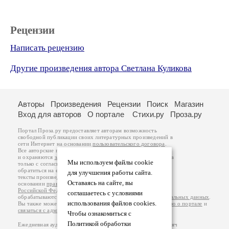
Рецензии
Написать рецензию
Другие произведения автора Светлана Куликова
Авторы
Произведения
Рецензии
Поиск
Магазин
Вход для авторов
О портале
Стихи.ру
Проза.ру
Портал Проза.ру предоставляет авторам возможность
свободной публикации своих литературных произведений в
сети Интернет на основании
пользовательского договора
.
Все авторские права на произведения принадлежат авторам
и охраняются
законом
. Перепечатка произведений возможна
Мы используем файлы cookie
только с согласия его автора, к которому вы можете
обратиться на его авторской странице. Ответственность за
для улучшения работы сайта.
тексты произведений авторы несут самостоятельно на
Оставаясь на сайте, вы
основании
правил публикации
и
законодательства
Российской Федерации
. Данные пользователей
соглашаетесь с условиями
обрабатываются на основании
Политики обработки персональных данных
.
использования файлов cookies.
Вы также можете посмотреть более подробную
информацию о портале
и
связаться с администрацией
.
Чтобы ознакомиться с
Политикой обработки
Ежедневная аудитория портала Проза.ру – порядка 100 тысяч