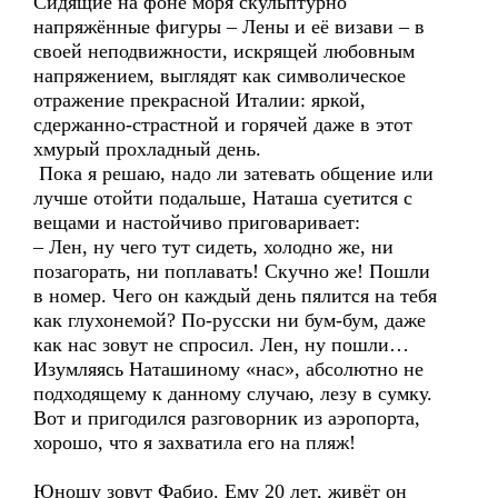
Сидящие на фоне моря скульптурно
напряжённые фигуры – Лены и её визави – в
своей неподвижности, искрящей любовным
напряжением, выглядят как символическое
отражение прекрасной Италии: яркой,
сдержанно-страстной и горячей даже в этот
хмурый прохладный день.
Пока я решаю, надо ли затевать общение или
лучше отойти подальше, Наташа суетится с
вещами и настойчиво приговаривает:
– Лен, ну чего тут сидеть, холодно же, ни
позагорать, ни поплавать! Скучно же! Пошли
в номер. Чего он каждый день пялится на тебя
как глухонемой? По-русски ни бум-бум, даже
как нас зовут не спросил. Лен, ну пошли…
Изумляясь Наташиному «нас», абсолютно не
подходящему к данному случаю, лезу в сумку.
Вот и пригодился разговорник из аэропорта,
хорошо, что я захватила его на пляж!
Юношу зовут Фабио. Ему 20 лет, живёт он