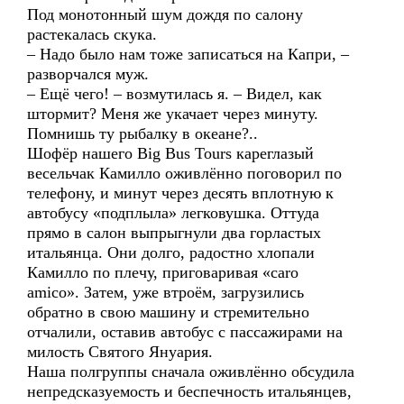
Под монотонный шум дождя по салону
растекалась скука.
– Надо было нам тоже записаться на Капри, –
разворчался муж.
– Ещё чего! – возмутилась я. – Видел, как
штормит? Меня же укачает через минуту.
Помнишь ту рыбалку в океане?..
Шофёр нашего Big Bus Tours кареглазый
весельчак Камилло оживлённо поговорил по
телефону, и минут через десять вплотную к
автобусу «подплыла» легковушка. Оттуда
прямо в салон выпрыгнули два горластых
итальянца. Они долго, радостно хлопали
Камилло по плечу, приговаривая «caro
amico». Затем, уже втроём, загрузились
обратно в свою машину и стремительно
отчалили, оставив автобус с пассажирами на
милость Святого Януария.
Наша полгруппы сначала оживлённо обсудила
непредсказуемость и беспечность итальянцев,