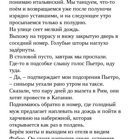
понимаю итальянский. Мы танцуем, что-то
поём и возвращаемся уже после полуночи
изрядно уставшими, и на следующее утро
просыпаемся только к полудню.
На улице сеет мелкий дождь.
Выхожу на террасу и вижу закрытую дверь в
соседний номер. Голубые шторы наглухо
задёрнуты.
В столовой пусто, завтрак мы проспали.
Где-то в подсобке слышу голос Пьетро, иду
туда.
– Да, – подтверждает мои подозрения Пьетро,
– синьоры уехали рано утром на такси.
Сказали, что пару дней до вылета в Рим, они
хотят провести в Катании.
Поднимаюсь обратно в номер, где голодный
муж предлагает наплевать на дождь и пойти в
харчевню на набережной, которая
открывается как раз в полдень.
Берём зонты и выходим из отеля и видим
Фабио. Он стоит напротив отеля, устремив