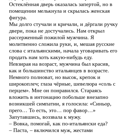
Остеклённая дверь оказалась запертой, но в
помещении мелькнула и скрылась женская
фигура.
Мы долго стучали и кричали, и дёргали ручку
двери, пока не достучались. Нам открыл
рассерженный пожилой мужчина. Я
молитвенно сложила руки, и, мешая русские
слова с итальянскими, начала уговаривать его
продать нам хоть какую-нибудь еду.
Невзирая на возраст, мужчина был красив,
как и большинство итальянцев в возрасте.
Немного полноват, но высок, крепок и
широкоплеч; глаза чёрные, шевелюра «соль с
перцем». Мне он понравился. Стараясь
вложить в интонацию побольше внезапно
возникшей симпатии, я голосила: «Синьор,
прего… То есть, это… пор фавор…»
Запутавшись, воззвала к мужу.
– Вовка, помогай, как по-итальянски еда?
– Паста, – включился муж, жестами