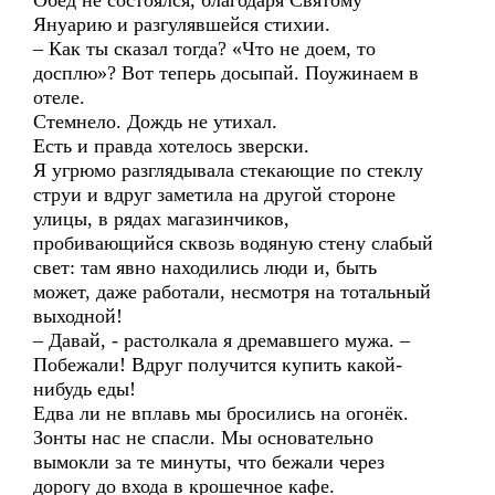
Обед не состоялся, благодаря Святому
Януарию и разгулявшейся стихии.
– Как ты сказал тогда? «Что не доем, то
досплю»? Вот теперь досыпай. Поужинаем в
отеле.
Стемнело. Дождь не утихал.
Есть и правда хотелось зверски.
Я угрюмо разглядывала стекающие по стеклу
струи и вдруг заметила на другой стороне
улицы, в рядах магазинчиков,
пробивающийся сквозь водяную стену слабый
свет: там явно находились люди и, быть
может, даже работали, несмотря на тотальный
выходной!
– Давай, - растолкала я дремавшего мужа. –
Побежали! Вдруг получится купить какой-
нибудь еды!
Едва ли не вплавь мы бросились на огонёк.
Зонты нас не спасли. Мы основательно
вымокли за те минуты, что бежали через
дорогу до входа в крошечное кафе.