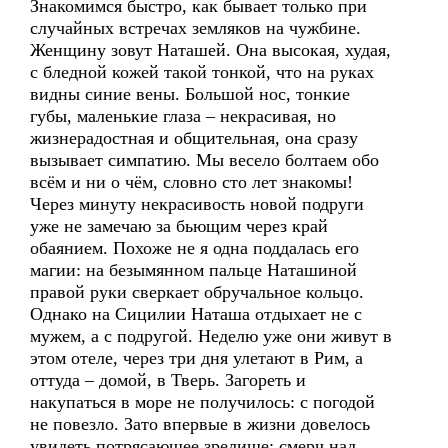
Знакомимся быстро, как бывает только при
случайных встречах земляков на чужбине.
Женщину зовут Наташей. Она высокая, худая,
с бледной кожей такой тонкой, что на руках
видны синие вены. Большой нос, тонкие
губы, маленькие глаза – некрасивая, но
жизнерадостная и общительная, она сразу
вызывает симпатию. Мы весело болтаем обо
всём и ни о чём, словно сто лет знакомы!
Через минуту некрасивость новой подруги
уже не замечаю за бьющим через край
обаянием. Похоже не я одна поддалась его
магии: на безымянном пальце Наташиной
правой руки сверкает обручальное кольцо.
Однако на Сицилии Наташа отдыхает не с
мужем, а с подругой. Неделю уже они живут в
этом отеле, через три дня улетают в Рим, а
оттуда – домой, в Тверь. Загореть и
накупаться в море не получилось: с погодой
не повезло. Зато впервые в жизни довелось
увидеть потрясающее зрелище: смерч над