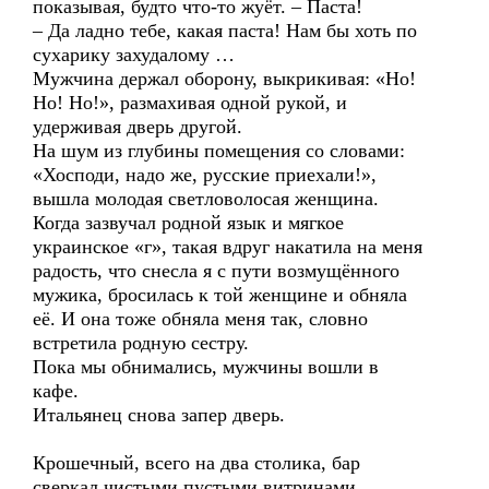
показывая, будто что-то жуёт. – Паста!
– Да ладно тебе, какая паста! Нам бы хоть по
сухарику захудалому …
Мужчина держал оборону, выкрикивая: «Но!
Но! Но!», размахивая одной рукой, и
удерживая дверь другой.
На шум из глубины помещения со словами:
«Хосподи, надо же, русские приехали!»,
вышла молодая светловолосая женщина.
Когда зазвучал родной язык и мягкое
украинское «г», такая вдруг накатила на меня
радость, что снесла я с пути возмущённого
мужика, бросилась к той женщине и обняла
её. И она тоже обняла меня так, словно
встретила родную сестру.
Пока мы обнимались, мужчины вошли в
кафе.
Итальянец снова запер дверь.
Крошечный, всего на два столика, бар
сверкал чистыми пустыми витринами.