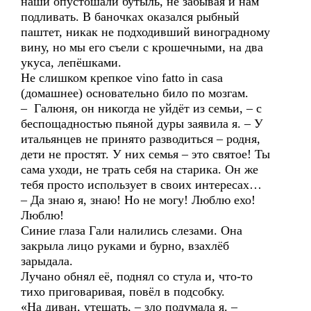
наши опустошали бутыль, не забывая и нам
подливать. В баночках оказался рыбный
паштет, никак не подходивший виноградному
вину, но мы его съели с крошечными, на два
укуса, лепёшками.
Не слишком крепкое vino fatto in casa
(домашнее) основательно било по мозгам.
– Галюня, он никогда не уйдёт из семьи, – с
беспощадностью пьяной дуры заявила я. – У
итальянцев не принято разводиться – родня,
дети не простят. У них семья – это святое! Ты
сама уходи, не трать себя на старика. Он же
тебя просто использует в своих интересах…
– Да знаю я, знаю! Но не могу! Люблю ехо!
Люблю!
Синие глаза Гали налились слезами. Она
закрыла лицо руками и бурно, взахлёб
зарыдала.
Лучано обнял её, поднял со стула и, что-то
тихо приговаривая, повёл в подсобку.
«На диван, утешать, – зло подумала я. –