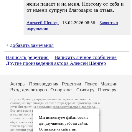
жены падает и на меня. Поэтому от себя и
от имени супруги благодарю за отзыв.
Алексей Шенгер
13.02.2026 08:56
Заявить о
нарушении
+
добавить замечания
Написать рецензию
Написать личное сообщение
Другие произведения автора Алексей Шенгер
Авторы
Произведения
Рецензии
Поиск
Магазин
Вход для авторов
О портале
Стихи.ру
Проза.ру
Портал Проза.ру предоставляет авторам возможность
свободной публикации своих литературных произведений в
сети Интернет на основании
пользовательского договора
.
Все авторские права на произведения принадлежат авторам
и охраняются
законом
. Перепечатка произведений возможна
Мы используем файлы cookie
только с согласия его автора, к которому вы можете
обратиться на его авторской странице. Ответственность за
для улучшения работы сайта.
тексты произведений авторы несут самостоятельно на
Оставаясь на сайте, вы
основании
правил публикации
и
законодательства