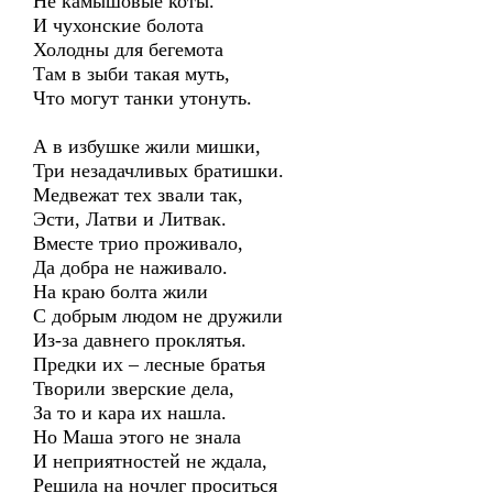
Не камышовые коты.
И чухонские болота
Холодны для бегемота
Там в зыби такая муть,
Что могут танки утонуть.
А в избушке жили мишки,
Три незадачливых братишки.
Медвежат тех звали так,
Эсти, Латви и Литвак.
Вместе трио проживало,
Да добра не наживало.
На краю болта жили
С добрым людом не дружили
Из-за давнего проклятья.
Предки их – лесные братья
Творили зверские дела,
За то и кара их нашла.
Но Маша этого не знала
И неприятностей не ждала,
Решила на ночлег проситься