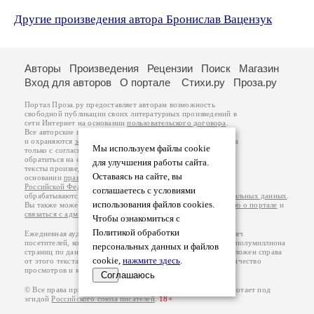
Другие произведения автора Бронислав Вацензук
Авторы
Произведения
Рецензии
Поиск
Магазин
Вход для авторов
О портале
Стихи.ру
Проза.ру
Портал Проза.ру предоставляет авторам возможность
свободной публикации своих литературных произведений в
сети Интернет на основании
пользовательского договора
.
Все авторские права на произведения принадлежат авторам
и охраняются
законом
. Перепечатка произведений возможна
Мы используем файлы cookie
только с согласия его автора, к которому вы можете
обратиться на его авторской странице. Ответственность за
для улучшения работы сайта.
тексты произведений авторы несут самостоятельно на
Оставаясь на сайте, вы
основании
правил публикации
и
законодательства
Российской Федерации
. Данные пользователей
соглашаетесь с условиями
обрабатываются на основании
Политики обработки персональных данных
.
использования файлов cookies.
Вы также можете посмотреть более подробную
информацию о портале
и
связаться с администрацией
.
Чтобы ознакомиться с
Политикой обработки
Ежедневная аудитория портала Проза.ру – порядка 100 тысяч
посетителей, которые в общей сумме просматривают более полумиллиона
персональных данных и файлов
страниц по данным счетчика посещаемости, который расположен справа
cookie,
нажмите здесь
.
от этого текста. В каждой графе указано по две цифры: количество
просмотров и количество посетителей.
Соглашаюсь
© Все права принадлежат авторам, 2000-2026. Портал работает под
эгидой
Российского союза писателей
.
18+