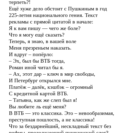
терпеть?!
Ещё хуже дело обстоит с Пушкиным в год
225-летия национального гения. Текст
рекламы с прямой цитатой в начале:
Я к вам пишу — чего же боле?
Что я могу ещё сказать?
Теперь, я знаю, в вашей воле
Меня презреньем наказать.
И вдруг – попёрло:
– Эх, был бы ВТБ тогда,
Роман иной читал бы я.
– Ах, этот дар – ключ в мир свободы,
И Петербург открылся мне.
Платёж – далёк, кэшбэк – огромный
С кредитной картой ВТБ.
– Татьяна, как же слеп был я!
Вы любите ль ещё меня?
В ВТБ — это классика. Это – невообразимая,
преступная пошлость, а не классика!
Что за бездарнейший, нескладный текст без
рифмы, продолжающий пушкинский слог?