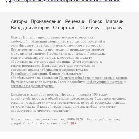
Авторы
Произведения
Рецензии
Поиск
Магазин
Вход для авторов
О портале
Стихи.ру
Проза.ру
Портал Проза.ру предоставляет авторам возможность
свободной публикации своих литературных произведений в
сети Интернет на основании
пользовательского договора
.
Все авторские права на произведения принадлежат авторам
и охраняются
законом
. Перепечатка произведений возможна
только с согласия его автора, к которому вы можете
обратиться на его авторской странице. Ответственность за
тексты произведений авторы несут самостоятельно на
основании
правил публикации
и
законодательства
Российской Федерации
. Данные пользователей
обрабатываются на основании
Политики обработки персональных данных
.
Вы также можете посмотреть более подробную
информацию о портале
и
связаться с администрацией
.
Ежедневная аудитория портала Проза.ру – порядка 100 тысяч
посетителей, которые в общей сумме просматривают более полумиллиона
страниц по данным счетчика посещаемости, который расположен справа
от этого текста. В каждой графе указано по две цифры: количество
просмотров и количество посетителей.
© Все права принадлежат авторам, 2000-2026. Портал работает под
эгидой
Российского союза писателей
.
18+