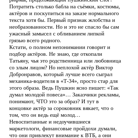
Потратить столько бабла на съёмки, костюмы,
актёров и поскупиться на заказе нормального
текста хотя бы. Первый признак жлобства и
необразованности. Но и это не спасло бы сам
ужасный замысел с обливанием липкой
грязью всего родного.
Кстати, о полном непонимании говорит и
подбор актёров. Не знаю, где откопали
Татьяну, чья это родственница или любовница
со злым лицом? Но неплохой актёр Виктор
Добронравов, который лучше всего сыграл
механика-водителя в «Т-34», просто стар для
этого образа. Ведь Пушкин ясно пишет: «Так
думал молодой повеса»… Заказчики рекламы,
понимают, ЧТО это за образ? И тут в
концовке актёр за сороковник вякает, что о
том, что он ведь ещё молод…
Невоспитанные и недоучившиеся
маркетологи, финансовые пройдохи думали,
что они привлекут внимание к ВТБ, а они