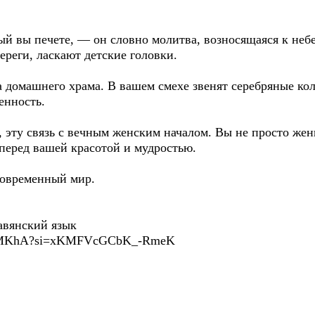
ый вы печете, — он словно молитва, возносящаяся к небе
реги, ласкают детские головки.
 домашнего храма. В вашем смехе звенят серебряные ко
енность.
, эту связь с вечным женским началом. Вы не просто ж
 перед вашей красотой и мудростью.
современный мир.
авянский язык
rhxpMKhA?si=xKMFVcGCbK_-RmeK