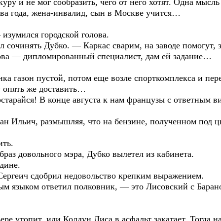
уру и не мог сообразить, чего от него хотят. Одна мысль
два года, жена-инвалид, сын в Москве учится…
 изумился городской голова.
л сочинять Дубко. — Каркас сварим, на заводе помогут,
ва — дипломированный специалист, дам ей задание…
а газон пустой, потом еще возле спорткомплекса и пе
у опять же доставить…
остарайся! В конце августа к нам французы с ответным 
н Ильич, размышляя, что на бензине, полученном под ц
ить.
браз довольного мэра, Дубко вылетел из кабинета.
дине.
Сергеич сдобрил недовольство крепким выражением.
м языком ответил полковник, — это Лисовский с Баран
ре утопит, или Колдун Лиса в асфальт закатает. Тогда на