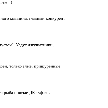
атков!
ного магазина, главный конкурент
пустой". Уедут лягушатники,
коен, только злые, прищуренные
кса рыба и возле ДК туфля…
.