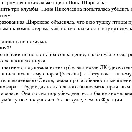
я, скромная пожилая женщина Нина Широкова.
зить три клумбы, Нина Николаевна попыталась убедить е
гиям.
образованная Широкова объясняла, что всю тушку птицы
ными к компьютерам. Как только влажность внутри скуль
вникать не пожелал:
лняй!
о пенсии не попасть под сокращение, вздохнула и села р
ала в книгах внука.
оциативно подсказала идею туфельки возле ДК (дискотек
вписались в тему спорта (бассейн), а Петушок — в тему
ители маленького Энска, знала про особенности мышлени
 пожара — будет для влиятельного бизнесмена приятным 
ралась. Она до сих пор убеждена: если бы не аномальна
лумбы у нее получились бы не хуже, чем во Франции.