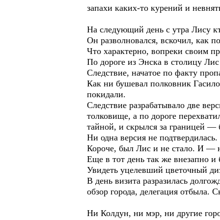
запахи каких-то курений и невнят
На следующий день с утра Лису кт
Он разволновался, вскочил, как п
Что характерно, вопреки своим п
По дороге из Энска в столицу Лис
Следствие, начатое по факту проп
Как ни бушевал полковник Гасило
покидали.
Следствие разрабатывало две вер
толковище, а по дороге перехвати
тайной, и скрылся за границей — 
Ни одна версия не подтвердилась.
Короче, был Лис и не стало. И — 
Еще в тот день так же внезапно и
Увидеть уцелевший цветочный ди
В день визита разразилась долгож
обзор города, делегация отбыла.
Ни Колдун, ни мэр, ни другие гор