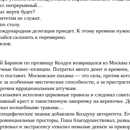
есс непрерывный…
ых жертв будет?
тетам не служат.
по столу.
еждународная делегация приедет. К этому времени нужно
арайся склонить к перемирию.
илов.
ий Баранов по прозвищу Колдун возвращался из Москвы 
ичные бизнес–позиции. Потратил много денег и времени, 
есто поставит. Московские паханы — это сила, против к
 за особенные мистические способности, а за пристрасти
 прочим иррациональным штучкам.
сильевич исполнял церковные правила и следовал совета
лавный крест и таинственную закорючку на веревочке. Д
ривал волшебными травами…
пецифические знания добавляли Колдуну авторитета. Ег
овинциальные просторы, Гоша благодушествовал, разваля
ртвовал и экстрасенсу отвалил немалые деньги за привор