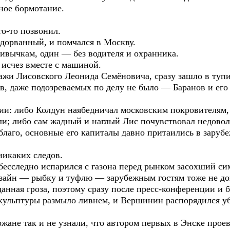
ное бормотание.
о-то позвонил.
одорванный, и помчался в Москву.
ривычкам, один — без водителя и охранника.
 исчез вместе с машиной.
ажи Лисовского Леонида Семёновича, сразу зашло в тупи
в, даже подозреваемых по делу не было — Баранов и его
сии: либо Колдун наябедничал московским покровителям,
ли; либо сам жадный и наглый Лис почувствовал недоволь
благо, основные его капиталы давно притаились в заруб
никаких следов.
 бесследно испарился с газона перед рынком засохший с
зайн — рыбку и туфлю — зарубежным гостям тоже не до
данная гроза, поэтому сразу после пресс-конференции и
 Скульптуры размыло ливнем, и Вершинин распорядился 
ожане так и не узнали, что автором первых в Энске про