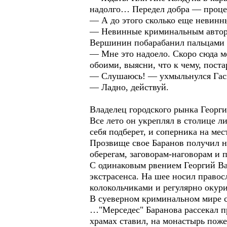
надолго… Передел добра — проц
— А до этого сколько еще невинн
— Невинные криминальным автори
Вершинин побарабанил пальцами 
— Мне это надоело. Скоро сюда м
обоими, выясни, что к чему, пост
— Слушаюсь! — ухмыльнулся Гас
— Ладно, действуй.
Владелец городского рынка Георг
Все лето он укреплял в столице л
себя подберет, и соперника на м
Прозвище свое Баранов получил не
оберегам, заговорам-наговорам и
С одинаковым рвением Георгий Ва
экстрасенса. На шее носил правос
колокольчиками и регулярно оку
В суеверном криминальном мире с
…"Мерседес" Баранова рассекал пр
храмах ставил, на монастырь поже