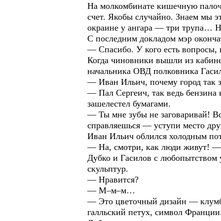
На молкомбинате кишечную палочку
счет. Якобы случайно. Знаем мы э
окраине у ангара — три трупа… Н
С последним докладом мэр оконча
— Спасибо. У кого есть вопросы, 
Когда чиновники вышли из кабине
начальника ОВД полковника Гаси
— Иван Ильич, почему город так 
— Пал Сергеич, так ведь бензина
зашелестел бумагами.
— Ты мне зубы не заговаривай! Вс
справляешься — уступи место дру
Иван Ильич облился холодным пот
— На, смотри, как люди живут! —
Дубко и Гасилов с любопытством 
скульптур.
— Нравится?
— М–м–м…
— Это цветочный дизайн — клумбы
галльский петух, символ Франции