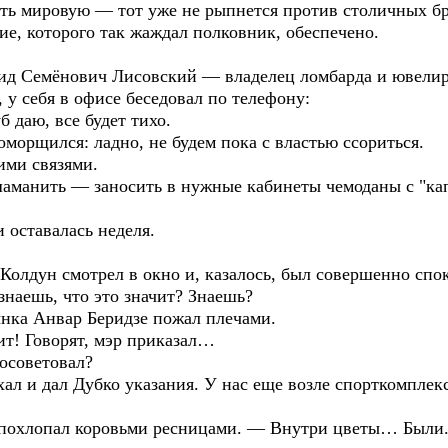
ь мировую — тот уже не рыпнется против столичных бр
ие, которого так жаждал полковник, обеспечено.
ид Семёнович Лисовский — владелец ломбарда и ювелир
 у себя в офисе беседовал по телефону:
даю, все будет тихо.
морщился: ладно, не будем пока с властью ссориться.
ими связями.
шаманить — заносить в нужные кабинеты чемоданы с "ка
 оставалась неделя.
олдун смотрел в окно и, казалось, был совершенно спо
знаешь, что это значит? Знаешь?
ынка Анвар Беридзе пожал плечами.
ит! Говорят, мэр приказал…
осоветовал?
хал и дал Дубко указания. У нас еще возле спорткомпле
похлопал коровьми ресницами. — Внутри цветы… Были