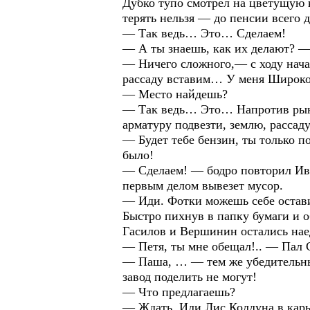
Дубко тупо смотрел на цветущую к
терять нельзя — до пенсии всего 
— Так ведь… Это… Сделаем!
— А ты знаешь, как их делают? —
— Ничего сложного,— с ходу нача
рассаду вставим… У меня Широко
— Место найдешь?
— Так ведь… Это… Напротив рынк
арматуру подвезти, землю, рассад
— Будет тебе бензин, ты только п
было!
— Сделаем! — бодро повторил Ива
первым делом вывезет мусор.
— Иди. Фотки можешь себе остав
Быстро пихнув в папку бумаги и о
Гасилов и Вершинин остались нае
— Петя, ты мне обещал!.. — Пал 
— Паша, … — тем же убедительны
завод поделить не могут!
— Что предлагаешь?
— Ждать. Или Лис Колдуна в карье