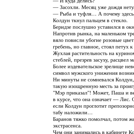
— И куда делись?
— Засохли. Месяц уже дождя нету
— Рыба и туфля… А почему здесь
Колдун ткнул пальцем в стекло.
Беридзе послушно уставился в окн
Напротив рынка, на маленьком тре
вяло повисли убогие розовые цве
гребень, но главное, стоял петух
Жухлая растительность на курином
стеблей, презрев засуху, расцве
Более издевательское зрелище нев
символ мужского унижения возник 
Ни минуты не сомневался Колдун,
такую изощренную месть за проиг
"Мэр приказал"! Может, Паша и ве
в курсе, что она означает — Лис. 
если Колдун проглотит препозорно
табу наложили…
Баранов тяжко помолчал, потом же
экстрасенса.
Чем они занимались в кабинете К