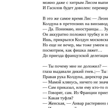
можно даже с хитрым Лисом выпит
И Гасилов будет доволен: перемир
В это же самое время Лис — Леон
Колдуна в претензиях на винзавод,
— Да. Понимаю, иностранцы… Зуб 
Он аккуратно положил трубку и по
Ишь, прикрылся Колдун московск
Но еще не вечер, мы тоже умеем 
посмотрим, как фишка ляжет…
До приезда французской делегации
— Ты почему мне не доложил? — К
глаза выдавали дикий гнев.;— Ты 
Правая рука Колдуна, директор р
— Мамой клянусь, ничего не знач
— Сам приказал, или ему кто-то п
— Говорят, сам. Из Франции прие
— Какая туфля?
— Женская, — Анвар растерянно 