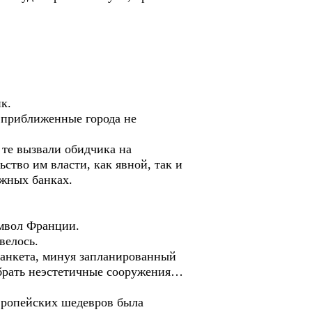
к.
 приближенные города не
 те вызвали обидчика на
ство им власти, как явной, так и
ежных банках.
имвол Франции.
велось.
 банкета, минуя запланированный
убрать неэстетичные сооружения…
европейских шедевров была