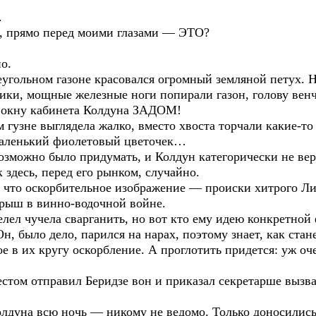
.
, прямо перед моими глазами — ЭТО?
о.
угольном газоне красовался огромный земляной петух. Н
тики, мощные железные ноги попирали газон, голову ве
 к окну кабинета Колдуна ЗАДОМ!
 гузне выглядела жалко, вместо хвоста торчали какие-то
л маленький фиолетовый цветочек…
озможно было придумать, и Колдун категорически не вери
здесь, перед его рынком, случайно.
 что оскорбительное изображение — происки хитрого Ли
рыш в винно-водочной войне.
лел чучела сварганить, но вот кто ему идею конкретной 
Он, было дело, парился на нарах, поэтому знает, как стан
е в их кругу оскорбление. А проглотить придется: уж о
стом отправил Беридзе вон и приказал секретарше вызва
олдуна всю ночь — никому не ведомо. Только доносились