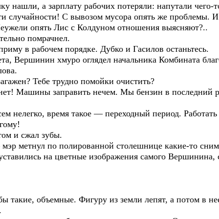
 нашли, а зарплату рабочих потеряли: напутали чего-то
ти случайности! С вывозом мусора опять же проблемы. И 
еужели опять Лис с Колдуном отношения выясняют?..
тельно помрачнел.
приму в рабочем порядке. Дубко и Гасилов останьтесь.
та, Вершинин хмуро оглядел начальника Комбината благ
лова.
загажен? Тебе трудно помойки очистить?
 нет! Машины заправить нечем. Мы бензин в последний
ем нелегко, время такое — переходный период. Работать 
гому!
ом и сжал зубы.
 мэр метнул по полированной столешнице какие-то сним
уставились на цветные изображения самого Вершинина, 
 такие, объемные. Фигуру из земли лепят, а потом в не
.