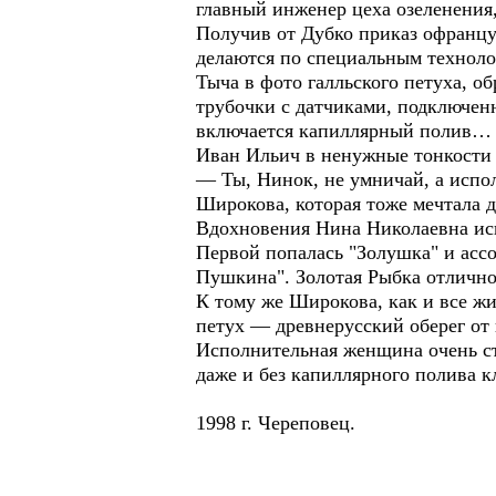
главный инженер цеха озеленени
Получив от Дубко приказ офранцу
делаются по специальным техноло
Тыча в фото галльского петуха, 
трубочки с датчиками, подключен
включается капиллярный полив…
Иван Ильич в ненужные тонкости 
— Ты, Нинок, не умничай, а испо
Широкова, которая тоже мечтала д
Вдохновения Нина Николаевна иск
Первой попалась "Золушка" и асс
Пушкина". Золотая Рыбка отлично 
К тому же Широкова, как и все ж
петух — древнерусский оберег от
Исполнительная женщина очень ста
даже и без капиллярного полива к
1998 г. Череповец.