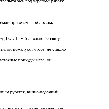
 трепыхалась под черепом: работу
 земли привезем — обложим,
ред ДК… Нам бы только бензину —
визитом пожалуют, чтобы не стыдно
веточные причуды мэра, он
овым рубятся, винно-водочный
ступит мир. Правда, не знаю, как