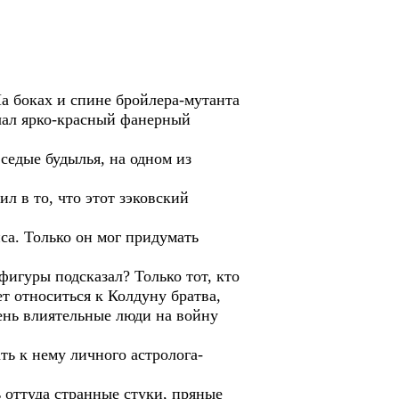
а боках и спине бройлера-мутанта
нчал ярко-красный фанерный
 седые будылья, на одном из
л в то, что этот зэковский
са. Только он мог придумать
фигуры подсказал? Только тот, кто
ет относиться к Колдуну братва,
чень влиятельные люди на войну
ть к нему личного астролога-
 оттуда странные стуки, пряные