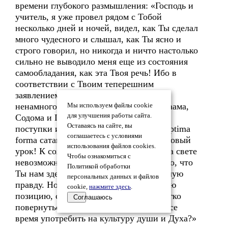
времени глубокого размышления: «Господь и
учитель, я уже провел рядом с Тобой
несколько дней и ночей, видел, как Ты сделал
много чудесного и слышал, как Ты ясно и
строго говорил, но никогда и ничто настолько
сильно не выводило меня еще из состояния
самообладания, как эта Твоя речь! Ибо в
соответствии с Твоим теперешним
заявлением мы поставлены в условия
ненамного лучше, чем во времена Авраама,
Мы используем файлы cookie
для улучшения работы сайта.
Содома и Гоморры. И все наши заботы,
Оставаясь на сайте, вы
поступки и действия есть целиком in optima
соглашаетесь с условиями
forma сатанинские. Друг, это очень суровый
использования файлов cookies.
урок! К сожалению, теперь ни за что на свете
Чтобы ознакомиться с
невозможно заставить себя не видеть то, что
Политикой обработки
Ты нам здесь сейчас поведал самую голую
персональных данных и файлов
правду. Но как же теперь стать на такую
cookie,
нажмите здесь
.
позицию, с которой можно было бы легко
Соглашаюсь
повернуться ко всему миру спиной и все
время употребить на культуру души и Духа?»