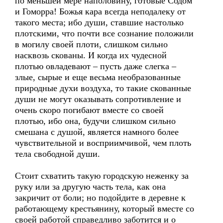
по меньшей мере наполовину, готовые Содом
и Гоморра! Божья кара всегда неподалеку от
такого места; ибо души, ставшие настолько
плотскими, что почти все сознание положили
в могилу своей плоти, слишком сильно
насквозь скованы. И когда их чудесной
плотью овладевают – пусть даже слегка –
злые, сырые и еще весьма необразованные
природные духи воздуха, то такие скованные
души не могут оказывать сопротивление и
очень скоро погибают вместе со своей
плотью, ибо она, будучи слишком сильно
смешана с душой, является намного более
чувствительной и восприимчивой, чем плоть
тела свободной души.
Стоит схватить такую городскую неженку за
руку или за другую часть тела, как она
закричит от боли; но подойдите в деревне к
работающему крестьянину, который вместе со
своей работой справедливо заботится и о