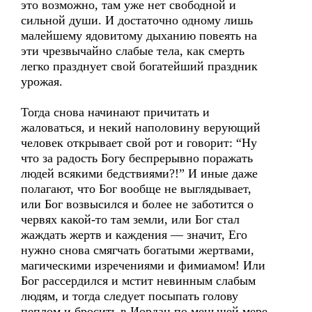
это возможно, там уже нет свободной и
сильной души. И достаточно одному лишь
малейшему ядовитому дыханию повеять на
эти чрезвычайно слабые тела, как смерть
легко празднует свой богатейший праздник
урожая.
Тогда снова начинают причитать и
жаловаться, и некий наполовину верующий
человек открывает свой рот и говорит: “Ну
что за радость Богу беспрерывно поражать
людей всякими бедствиями?!” И иные даже
полагают, что Бог вообще не выглядывает,
или Бог возвысился и более не заботится о
червях какой-то там земли, или Бог стал
жаждать жертв и каждения — значит, Его
нужно снова смягчать богатыми жертвами,
магическими изречениями и фимиамом! Или
Бог рассердился и мстит невинным слабым
людям, и тогда следует посыпать голову
пеплом и бросить в Иордан по меньшей мере