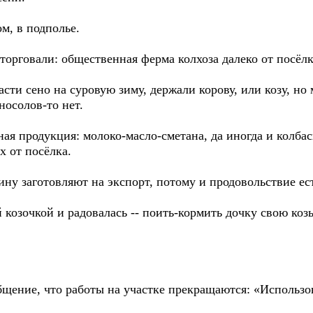
м, в подполье.
орговали: общественная ферма колхоза далеко от посёлка
ти сено на суровую зиму, держали корову, или козу, но 
носолов-то нет.
ная продукция: молоко-масло-сметана, да иногда и колба
ах от посёлка.
ну заготовляют на экспорт, потому и продовольствие ест
 козочкой и радовалась -- поить-кормить дочку свою коз
щение, что работы на участке прекращаются: «Использо