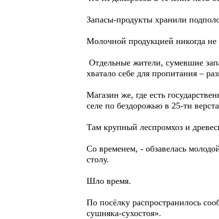
Запасы-продукты хранили подполо
Молочной продукцией никогда не т
Отдельные жители, сумевшие запас
хватало себе для пропитания – раз
Магазин же, где есть государствен
селе по бездорожью в 25-ти верст
Там крупный леспромхоз и древеси
Со временем, - обзавелась молодой
столу.
Шло время.
По посёлку распространилось сооб
сушняка-сухостоя».