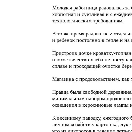
Молодая работница радовалась за 
хлопотная и суетливая и с ежедне
технологическим требованиям.
В то же время радовалась: отдель
и ребёнок постоянно в тепле и на 
Пристроив дочке кроватку-топчан 
плохое качество хлеба не поступа
сплаве и проходящей очистке бере
Магазина с продовольствием, как т
Правда была свободной деревянная
минимальным набором продовольств
освещения в керосиновые лампы и
К весеннему паводку, ежегодного 
личном хозяйстве: картошка, лук-ч
что из дикоросов в течение лета-о