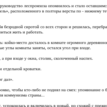
 руководство леспромхоза опомнилось и стало оставшимся
тель», расположенного в полторы версты по - нижнему т
бя безродной сиротой со всех сторон и решилась, перебр
иться жить и работать.
ь: койко-место досталось в комнате огромного деревянно
 углы комнаты заняты, остался угол при входе.
 а при входе у окна, столик, сколоченный наспех.
 и отдельной кроватки.
г дал».
ромко, чтобы кто-либо не поднял на смех: упоминание о 
ля коммунизма страны...
 успокоилась и включилась в новый, но схожий с прежни