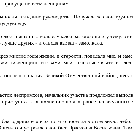
, присуще не всем женщинам.
ыполняла задание руководства. Получала за свой труд нем
кудную еду.
тяжести жизни, а коль случался разговор на эту тему, от
 лучше других - и отводя взгляд - замолкала.
ез многие годы жизни, в старости, поведала мне, и замеч
и жизни женщины и с вами, мои любезные читатели - де
а после окончания Великой Отечественной войны, неся с
сток леспромхоза, начальник участка предложил выпол
я, приступила к выполнению новых, ранее неизведанных 
благодарила его и за то, что поселил в отдельную, небо
 ней-то и устроила свой быт Прасковья Васильевна. Там