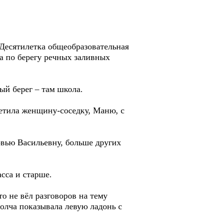
 Десятилетка общеобразовательная
ла по берегу речных заливных
ый берег – там школа.
ретила женщину-соседку, Маню, с
овью Васильевну, больше других
сса и старше.
о не вёл разговоров на тему
молча показывала левую ладонь с