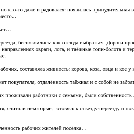
но кто-то даже и радовался: появилась принудительная 
место...
ожет…
еезда, беспокоились: как отсюда выбраться. Дороги прое
х направлениях овраги, лога, и таёжные топи-болота и т
ке.
бочих, составляла живность: корова, коза, овца и кое у 
нет покупателя, отдалённость таёжная и с собой не забрат
ых проживали работники с семьями, были собственность 
тя, считали некоторые, готовясь к отъезду-переезду и п
сленность рабочих жителей посёлка…