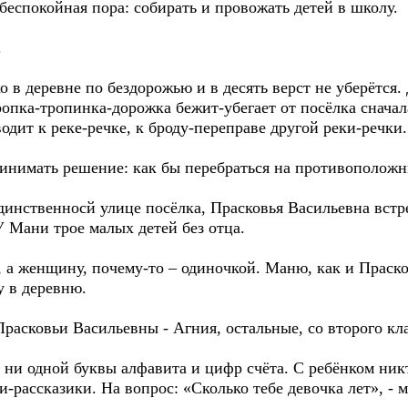
 беспокойная пора: собирать и провожать детей в школу.
.
 в деревне по бездорожью и в десять верст не уберётся.
 тропка-тропинка-дорожка бежит-убегает от посёлка снача
водит к реке-речке, к броду-переправе другой реки-речки.
ринимать решение: как бы перебраться на противоположн
 единственноcй улице посёлка, Прасковья Васильевна вст
У Мани трое малых детей без отца.
 а женщину, почему-то – одиночкой. Маню, как и Праск
у в деревню.
Прасковьи Васильевны - Агния, остальные, со второго кла
т ни одной буквы алфавита и цифр счёта. С ребёнком никт
и-рассказики. На вопрос: «Сколько тебе девочка лет», - 