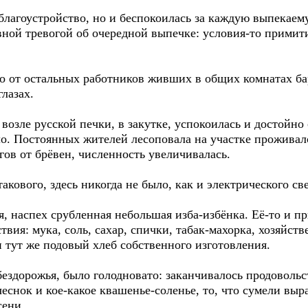
благоустройство, но и беспокоилась за каждую выпекаему
вной тревогой об очередной выпечке: условия-то примит
но от остальных работников живших в общих комнатах бар
глазах.
возле русской печки, в закутке, успокоилась и достойно 
ло. Постоянных жителей лесоповала на участке проживало
гов от брёвен, численность увеличивалась.
акового, здесь никогда не было, как и электрического све
, наспех срубленная небольшая изба-избёнка. Её-то и п
ия: мука, соль, сахар, спички, табак-махорка, хозяйств
 тут же подовый хлеб собственного изготовления.
бездорожья, было голодновато: заканчивалось продовольст
еснок и кое-какое квашенье-соленье, то, что сумели выра
сени.