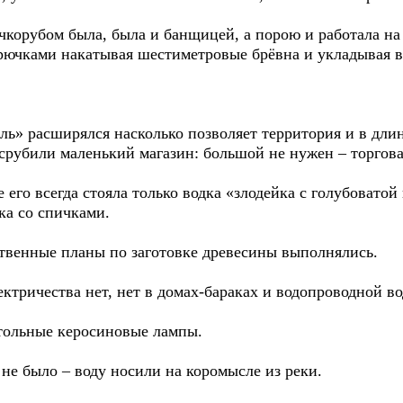
учкорубом была, была и банщицей, а порою и работала н
рючками накатывая шестиметровые брёвна и укладывая в
ь» расширялся насколько позволяет территория и в длин
срубили маленький магазин: большой не нужен – торгова
его всегда стояла только водка «злодейка с голубоватой
ка со спичками.
ственные планы по заготовке древесины выполнялись.
ктричества нет, нет в домах-бараках и водопроводной во
тольные керосиновые лампы.
 не было – воду носили на коромысле из реки.