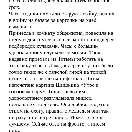
более отставать, всё должно быть точно и в
срок.
Часы-ходики помнили старую хозяйку, она их
в войну на базаре за карточки на хлеб
выменяла.
Принесла в комнату общежития, повесила на
стену и долго молчала, сев за стол и подперев
подбородок кулаками. Часы с большим
удовольствием слушали её мысли. Тоня
недавно приехала из Тотьмы работать на
заготовку торфа. Дома, в деревне у них были
точно такие же с тяжёлой гирей на тонкой
цепочке, а главное на циферблате была
напечатана картина Шишкина «Утро в
сосновом бору». Тоня с большим
удовольствием разглядывала мишек,
ползающих по дереву. Она любила ходить с
отцом на охоту, правда, с медведем они так
ни разу и не встретились. Может это и к
лучшему. Сейчас отец на фронте, а писем
нет...