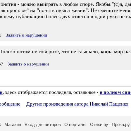
нятия - можно выиграть в любом споре. Якобы."(с)я, дав
ая прошлое" на "понять смысл жизни". Не смешите меня!
вшему публикацию более двух ответов в одни руки не выда
0
Заявить о нарушении
Только потом не говорите, что не слышали, когда мир на
37
Заявить о нарушении
ий
, здесь отображается последняя, остальные -
в полном спи
сообщение
Другие произведения автора Николай Пащенко
к
Магазин
Вход для авторов
О портале
Стихи.ру
Проза.ру