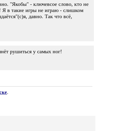
но. "Якобы" - ключевсое слово, кто не
 Я в такие игры не играю - слишком
ётся"(с)я, давно. Так что всё,
чнёт рушиться у самых ног!
ске
.