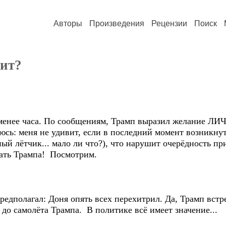
Авторы
Произведения
Рецензии
Поиск
тит?
ь менее часа. По сообщениям, Трамп выразил желание ЛИ
юсь: меня не удивит, если в последний момент возникну
ный лётчик... мало ли что?), что нарушит очерёдность пр
чать Трампа! Посмотрим.
 предполагал: Доня опять всех перехитрил. Да, Трамп вст
 до самолёта Трампа. В политике всё имеет значение...