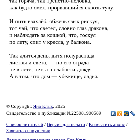
так горяча, так трепетно-неловка,
как будто смех, прорвавшийся сквозь тучу.
И пить взахлёб, обжечь язык рискуя,
тот чай, что светел, словно глаз дракона,
и наблюдать за кошкой, что, тоскуя
по лету, спит у кресла, у балкона.
Так длится день, дитя полураспада
листвы и света, — но его отрада
не в лете, нет, а в слабости дождя
А в том, что дом — убежище, ладья.
© Copyright:
Яна Клык
, 2025
Свидетельство о публикации №225081900589
Список читателей
/
Версия для печати
/
Разместить анонс
/
Заявить о нарушении