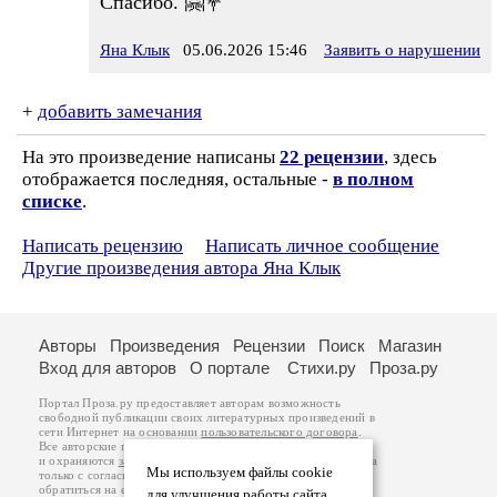
Спасибо. 🤗💐
Яна Клык
05.06.2026 15:46
Заявить о нарушении
+
добавить замечания
На это произведение написаны
22 рецензии
, здесь
отображается последняя, остальные -
в полном
списке
.
Написать рецензию
Написать личное сообщение
Другие произведения автора Яна Клык
Авторы
Произведения
Рецензии
Поиск
Магазин
Вход для авторов
О портале
Стихи.ру
Проза.ру
Портал Проза.ру предоставляет авторам возможность
свободной публикации своих литературных произведений в
сети Интернет на основании
пользовательского договора
.
Все авторские права на произведения принадлежат авторам
и охраняются
законом
. Перепечатка произведений возможна
Мы используем файлы cookie
только с согласия его автора, к которому вы можете
обратиться на его авторской странице. Ответственность за
для улучшения работы сайта.