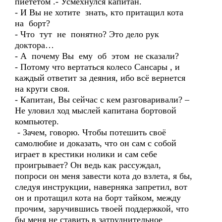
пиететом .- Усмехнулся капитан.
- И Вы не хотите знать, кто притащил кота
на борт?
- Что тут не понятно? Это дело рук
доктора…
- А почему Вы ему об этом не сказали?
- Потому что вертаться колесо Сансары , и
каждый ответит за деяния, ибо всё вернется
на круги своя.
- Капитан, Вы сейчас с кем разговаривали? –
Не уловил ход мыслей капитана бортовой
компьютер.
- Зачем, говорю. Чтобы потешить своё
самолюбие и доказать, что он сам с собой
играет в крестики нолики и сам себе
проигрывает? Он ведь как рассуждал,
попроси он меня завести кота до взлета, я бы,
следуя инструкции, наверняка запретил, вот
он и протащил кота на борт тайком, между
прочим, заручившись твоей поддержкой, что
бы меня не ставить в затруднительное