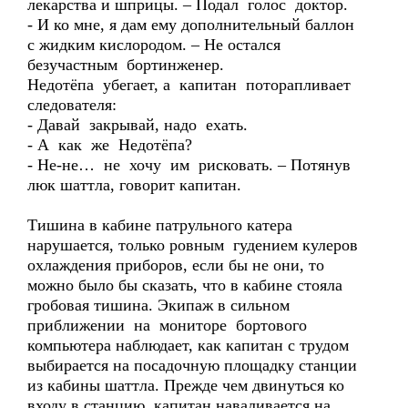
лекарства и шприцы. – Подал голос доктор.
- И ко мне, я дам ему дополнительный баллон
с жидким кислородом. – Не остался
безучастным бортинженер.
Недотёпа убегает, а капитан поторапливает
следователя:
- Давай закрывай, надо ехать.
- А как же Недотёпа?
- Не-не… не хочу им рисковать. – Потянув
люк шаттла, говорит капитан.
Тишина в кабине патрульного катера
нарушается, только ровным гудением кулеров
охлаждения приборов, если бы не они, то
можно было бы сказать, что в кабине стояла
гробовая тишина. Экипаж в сильном
приближении на мониторе бортового
компьютера наблюдает, как капитан с трудом
выбирается на посадочную площадку станции
из кабины шаттла. Прежде чем двинуться ко
входу в станцию, капитан наваливается на