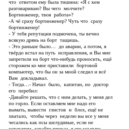
что ответом ему была тишина: «Я с кем
разговариваю? Вы чего молчите?
Бортинженер, твоя работа»?
-А чё сразу бортинженер? Чуть что сразу
бортинженер!
- У тебя репутация подмочена, ты вечно
всякую дрянь на борт тащишь.
- Это раньше было… до аварии, а потом, я
твёрдо встал на путь исправления, и Вы мне
запретили на борт что-нибудь проносить, ещё
сторожем ко мне приставили бортовой
компьютер, что бы он за мной следил и всё
Вам докладывал.
- Тогда…- Начал было, капитан, но доктор
его перебил:
-Давайте решать, что с ним делать, у меня дел
по горло. Если оставляем мне надо его
вымать, вывести глистов и блох, ещё не
хватало, чтобы через неделю вы все у меня
чесались как псы шелудивые, если не
оставляем, давайте приказ, я его усыплю.