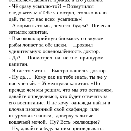
- Чё сразу усыплю-то?! – Возмутился
следователь: «Тебе я смотрю, только волю
дай, ты тут нас всех усыпишь»!
- А кормить-то мы, чем его будем?- Почесал
затылок капитан.
- Высококалорийную биомассу со вкусом
рыбы лопает за обе щёки. – Проявил
удивительную осведомлённость доктор.
- Да?! – Посмотрел на него с прищуром
капитан.
- Я где-то читал. – Быстро нашелся доктор.
- Ну да…. Кому как не тебе знать, ты же у
нас учёный. – Усмехнулся капитан: «Но
прежде чем мы решим, что мы это оставляем,
давайте определимся, кто будет отвечать за
его воспитание. Я не хочу однажды найти в
клочья изодранный свой скафандр или
штурмовые сапоги, доверху залитые
кошачьей мочой. Ну? Есть желающие?
- Ну, давайте я буду за ним приглядывать. –