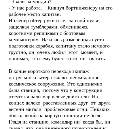
- Звали командир?
- У нас работа. – Кивнул бортинженеру на его
рабочее место капитан.
Инженер обтёр руки и сел за свой пульт,
защелкал тумблерами, обмениваясь
короткими репликами с бортовым
компьютером. Началась размеренная суета
подготовки корабля, капитану стало немного
грустно, он очень любил этот момент, и
понимал, что ему будет этого не хватать.
В конце короткого перехода экипаж
патрульного катера ждало неожиданное
космическое сооружение. Это однозначно
была станция, потому что у конструкции
отсутствовали маршевые двигатели. На
концах далеко расставленных друг от друга
антенн мигали проблесковые огни. Никаких
обозначений на корпусе станции не было.
Глядя на станцию, командир ни когда бы, ни
сказал, что она внеземного происхождения,