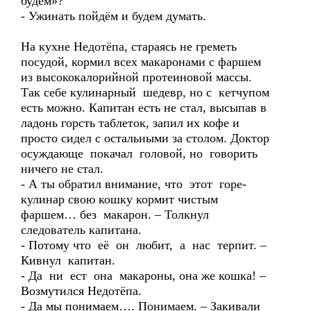
будем»?
- Ужинать пойдём и будем думать.
На кухне Недотёпа, стараясь не греметь
посудой, кормил всех макаронами с фаршем
из высококалорийной протеиновой массы.
Так себе кулинарный шедевр, но с кетчупом
есть можно. Капитан есть не стал, высыпав в
ладонь горсть таблеток, запил их кофе и
просто сидел с остальными за столом. Доктор
осуждающе покачал головой, но говорить
ничего не стал.
- А ты обратил внимание, что этот горе-
кулинар свою кошку кормит чистым
фаршем… без макарон. – Толкнул
следователь капитана.
- Потому что её он любит, а нас терпит. –
Кивнул капитан.
- Да ни ест она макароны, она же кошка! –
Возмутился Недотёпа.
- Да мы понимаем…. Понимаем. – Закивали