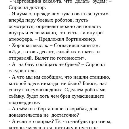
- Чертовщина какая-та. Что делать будем? –
Спросил доктор.
- Я думаю, прежде чем туда соваться пустим
вперёд пару боевых роботов, пусть
осмотрятся, определят можно ли попасть
внутрь и если можно, то есть ли внутри
атмосфера. – Предложил бортинженер.
- Хорошая мысль. – Согласился капитан:
«Иди, готовь десант, сажай их в шаттл и
отправляй. Вылет по готовности».
- А на базу сообщать не будем? – Спросил
следователь.
- А что мы им сообщим, что нашли станцию,
которой здесь никогда не было? Боюсь, нас
сочтут за сумасшедших. Сделаем роботами
съёмку, будет хоть чем бред сумасшедшего
подтвердить».
- А съёмки с борта нашего корабля, для
доказательства не достаточно?
- А если это мираж? Ты что-нибудь про озера,
которые мерещатся путнику в пустыне,