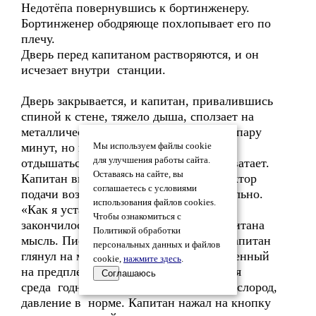
Недотёпа повернувшись к бортинженеру.
Бортинженер ободряюще похлопывает его по
плечу.
Дверь перед капитаном растворяются, и он
исчезает внутри станции.
Дверь закрывается, и капитан, привалившись
спиной к стене, тяжело дыша, сползает на
металлический пол тамбура. Проходит пару
минут, но капитан, никак не может
Мы используем файлы cookie
для улучшения работы сайта.
отдышаться, воздуху в скафандре не хватает.
Оставаясь на сайте, вы
Капитан выкручивает на полную редуктор
соглашаетесь с условиями
подачи воздуха, это помогает, но не сильно.
использования файлов cookies.
«Как я устал. Скорей бы всё уже
Чтобы ознакомиться с
закончилось», - мелькает в голове капитана
Политикой обработки
мысль. Пискнул анализатор воздуха, капитан
персональных данных и файлов
глянул на монитор прибора, расположенный
cookie,
нажмите здесь
.
на предплечье левой руки, окружающая
Соглашаюсь
среда годный для дыхания чистый кислород,
давление в норме. Капитан нажал на кнопку