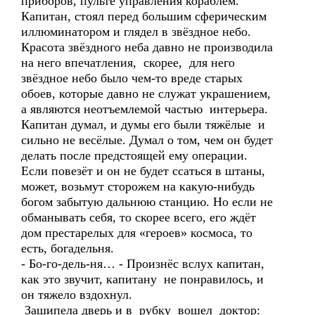
приборов, пульте управления кораблём.
Капитан, стоял перед большим сферическим
иллюминатором и глядел в звёздное небо.
Красота звёздного неба давно не производила
на него впечатления, скорее, для него
звёздное небо было чем-то вреде старых
обоев, которые давно не служат украшением,
а являются неотъемлемой частью интерьера.
Капитан думал, и думы его были тяжёлые и
сильно не весёлые. Думал о том, чем он будет
делать после предстоящей ему операции.
Если повезёт и он не будет ссаться в штаны,
может, возьмут сторожем на какую-нибудь
богом забытую дальнюю станцию. Но если не
обманывать себя, то скорее всего, его ждёт
дом престарелых для «героев» космоса, то
есть, богадельня.
- Бо-го-дель-ня… - Произнёс вслух капитан,
как это звучит, капитану не понравилось, и
он тяжело вздохнул.
Зашипела дверь и в рубку вошел доктор: