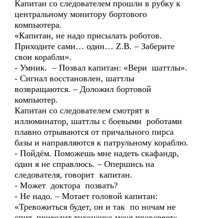
Капитан со следователем прошли в рубку к
центральному монитору бортового
компьютера.
«Капитан, не надо присылать роботов.
Приходите сами… один… Z.B. – Заберите
свои корабли».
- Умник. – Позвал капитан: «Вери шаттлы».
- Сигнал восстановлен, шаттлы
возвращаются. – Доложил бортовой
компьютер.
Капитан со следователем смотрят в
иллюминатор, шаттлы c боевыми роботами
плавно отрываются от причального пирса
базы и направляются к патрульному кораблю.
- Пойдём. Поможешь мне надеть скафандр,
один я не справлюсь. – Опершись на
следователя, говорит капитан.
- Может доктора позвать?
- Не надо. – Мотает головой капитан:
«Тревожиться будет, он и так по ночам не
спит, приходит тихонечко меня проверяет».