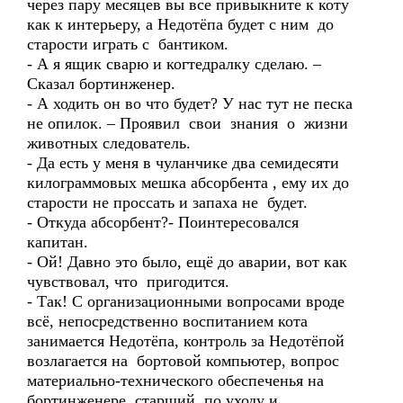
через пару месяцев вы все привыкните к коту
как к интерьеру, а Недотёпа будет с ним до
старости играть с бантиком.
- А я ящик сварю и когтедралку сделаю. –
Сказал бортинженер.
- А ходить он во что будет? У нас тут не песка
не опилок. – Проявил свои знания о жизни
животных следователь.
- Да есть у меня в чуланчике два семидесяти
килограммовых мешка абсорбента , ему их до
старости не проссать и запаха не будет.
- Откуда абсорбент?- Поинтересовался
капитан.
- Ой! Давно это было, ещё до аварии, вот как
чувствовал, что пригодится.
- Так! С организационными вопросами вроде
всё, непосредственно воспитанием кота
занимается Недотёпа, контроль за Недотёпой
возлагается на бортовой компьютер, вопрос
материально-технического обеспеченья на
бортинженере, старший по уходу и