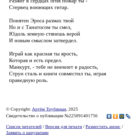
Разжег в сердцах огня пожар ты -
Стервец воюющих гитар.
Понятен Эроса размах твой
Но и с Танатосом ты смел,
Юдоль земную стянешь верой
И новым смыслом затвердел.
Играй как красная ты ярость,
Которая и есть предел.
Манкурт, - тебе не внемлет в радость,
Струн сталь и книги совместил ты, играя
праведную роль.
© Copyright:
Артём Трубицын
, 2025
Свидетельство о публикации №225091401756
Список читателей
/
Версия для печати
/
Разместить анонс
/
Заявить о нарушении