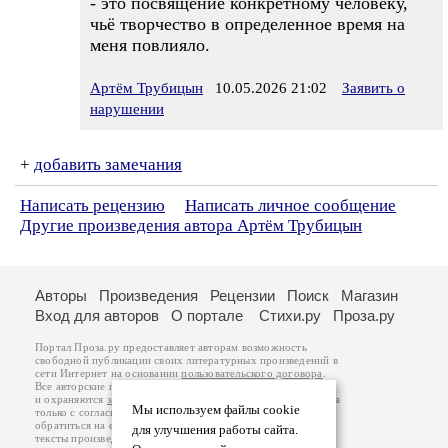
- это посвящение конкретному человеку,
чьё творчество в определенное время на
меня повлияло.
Артём Трубицын
10.05.2026 21:02
Заявить о
нарушении
+
добавить замечания
Написать рецензию
Написать личное сообщение
Другие произведения автора Артём Трубицын
Авторы
Произведения
Рецензии
Поиск
Магазин
Вход для авторов
О портале
Стихи.ру
Проза.ру
Портал Проза.ру предоставляет авторам возможность
свободной публикации своих литературных произведений в
сети Интернет на основании
пользовательского договора
.
Все авторские права на произведения принадлежат авторам
и охраняются
законом
. Перепечатка произведений возможна
Мы используем файлы cookie
только с согласия его автора, к которому вы можете
обратиться на его авторской странице. Ответственность за
для улучшения работы сайта.
тексты произведений авторы несут самостоятельно на