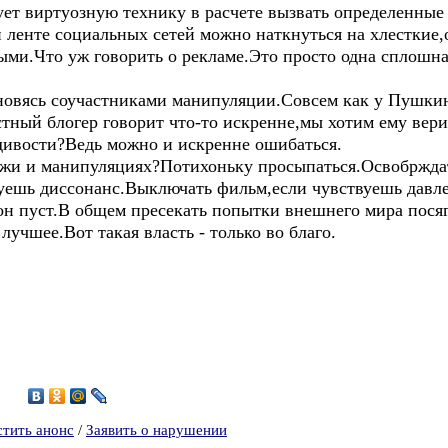
ет виртуозную технику в расчете вызвать определенные 
ленте социальных сетей можно наткнуться на хлесткие
ыми.Что уж говорить о рекламе.Это просто одна сплошн
ановясь соучастниками манипуляции.Совсем как у Пушкин
стный блогер говорит что-то искренне,мы хотим ему вер
вдивости?Ведь можно и искренне ошибаться.
 лжи и манипуляциях?Потихоньку просыпаться.Освобржда
твуешь диссонанс.Выключать фильм,если чувствуешь давл
 он пуст.В общем пресекать попытки внешнего мира пося
учшее.Вот такая власть - только во благо.
5
стить анонс
/
Заявить о нарушении