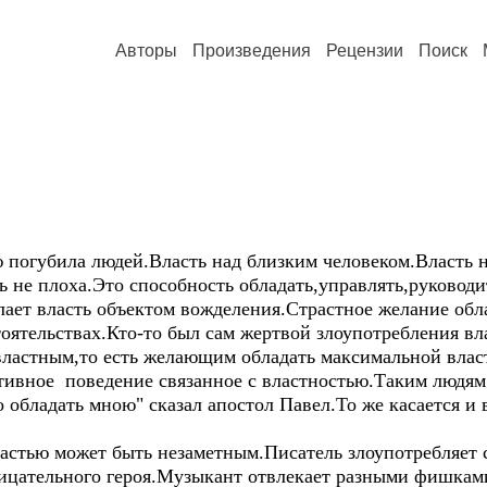
Авторы
Произведения
Рецензии
Поиск
ю погубила людей.Власть над близким человеком.Власть
 не плоха.Это способность обладать,управлять,руковод
лает власть объектом вожделения.Страстное желание обл
оятельствах.Кто-то был сам жертвой злоупотребления вл
властным,то есть желающим обладать максимальной вла
тивное поведение связанное с властностью.Таким людям
 обладать мною" сказал апостол Павел.То же касается и 
ластью может быть незаметным.Писатель злоупотребляет 
рицательного героя.Музыкант отвлекает разными фишками