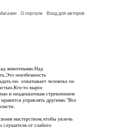
Магазин
О портале
Вход для авторов
 над животными.Над
ить.Это неизбежность
адать ею охватывает человека по
астью.Кто-то вырос
стью и неадекватным стремлением
 нравится управлять другими."Все
власти.
своим мастерством,чтобы увлечь
 слушателя от слабого