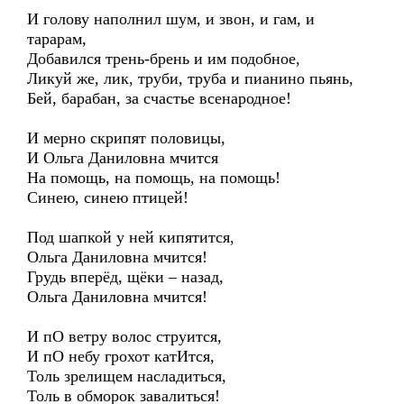
И голову наполнил шум, и звон, и гам, и
тарарам,
Добавился трень-брень и им подобное,
Ликуй же, лик, труби, труба и пианино пьянь,
Бей, барабан, за счастье всенародное!
И мерно скрипят половицы,
И Ольга Даниловна мчится
На помощь, на помощь, на помощь!
Синею, синею птицей!
Под шапкой у ней кипятится,
Ольга Даниловна мчится!
Грудь вперёд, щёки – назад,
Ольга Даниловна мчится!
И пО ветру волос струится,
И пО небу грохот катИтся,
Толь зрелищем насладиться,
Толь в обморок завалиться!