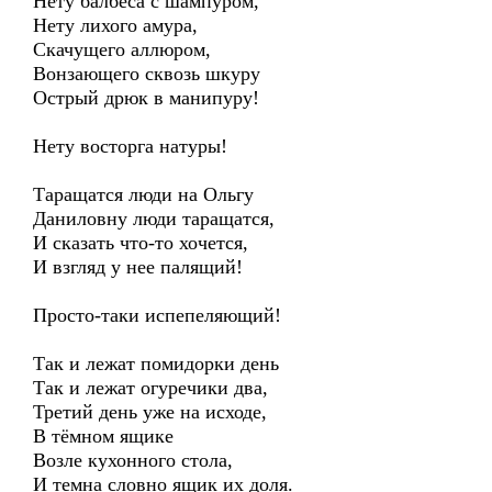
Нету балбеса с шампуром,
Нету лихого амура,
Скачущего аллюром,
Вонзающего сквозь шкуру
Острый дрюк в манипуру!
Нету восторга натуры!
Таращатся люди на Ольгу
Даниловну люди таращатся,
И сказать что-то хочется,
И взгляд у нее палящий!
Просто-таки испепеляющий!
Так и лежат помидорки день
Так и лежат огуречики два,
Третий день уже на исходе,
В тёмном ящике
Возле кухонного стола,
И темна словно ящик их доля.