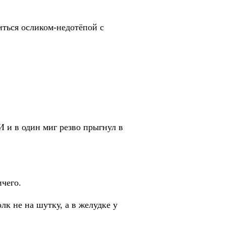
литься осликом-недотёпой с
ИИ и в один миг резво прыгнул в
ичего.
олк не на шутку, а в желудке у