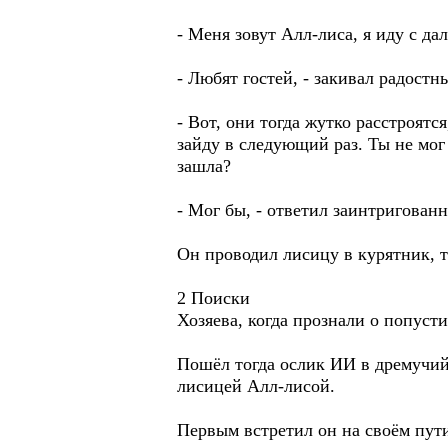
- Меня зовут Алл-лиса, я иду с да
- Любят гостей, - закивал радостн
- Вот, они тогда жутко расстроятс
зайду в следующий раз. Ты не мог
зашла?
- Мог бы, - ответил заинтригован
Он проводил лисицу в курятник, т
2 Поиски
Хозяева, когда прознали о попусти
Пошёл тогда ослик ИИ в дремучий л
лисицей Алл-лисой.
Первым встретил он на своём пути 