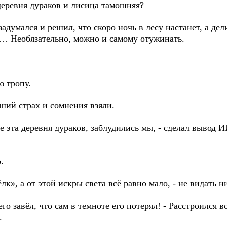
деревня дураков и лисица тамошняя?
задумался и решил, что скоро ночь в лесу настанет, а де
и… Необязательно, можно и самому отужинать.
ю тропу.
ший страх и сомнения взяли.
где эта деревня дураков, заблудились мы, - сделал вывод 
.
», а от этой искры света всё равно мало, - не видать н
го завёл, что сам в темноте его потерял! - Расстроился в
.