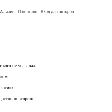
Магазин
О портале
Вход для авторов
т кого не услышал.
ском:
 котик?
достно повторил: