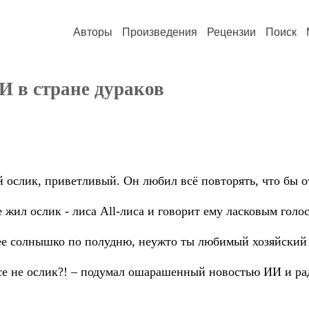
Авторы
Произведения
Рецензии
Поиск
 в стране дураков
 ослик, приветливый. Он любил всё повторять, что бы о
 жил ослик - лиса Аll-лиса и говорит ему ласковым голо
жее солнышко по полудню, неужто ты любимый хозяйский
все не ослик?! – подумал ошарашенный новостью ИИ и ра