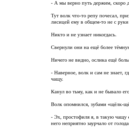
- А мы верно путь держим, скоро 
Тут волк что-то репу почесал, при
лисицей ему в общем-то не с рук
Никто и не узнает никогдась.
Свернули они на ещё более тёмну
Ничего не видно, ослика ещё боль
- Наверное, волк и сам не знает, 
чащу.
Канул во тьму, как и не бывало его
Волк опомнился, зубами «щёлк-щёлк
- Эх, простофиля я, в такую чащу е
него неприятно заурчало от голода