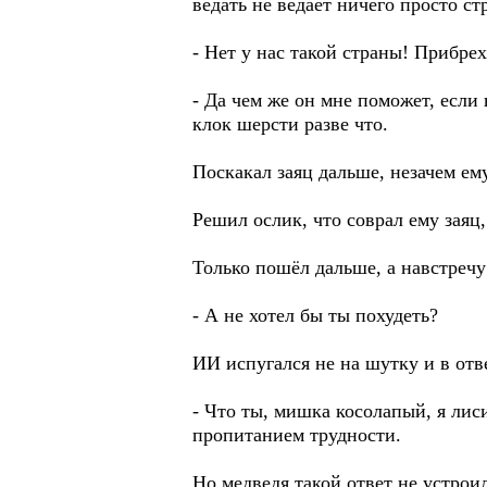
ведать не ведает ничего просто ст
- Нет у нас такой страны! Прибрех
- Да чем же он мне поможет, если 
клок шерсти разве что.
Поскакал заяц дальше, незачем ем
Решил ослик, что соврал ему заяц
Только пошёл дальше, а навстречу 
- А не хотел бы ты похудеть?
ИИ испугался не на шутку и в отв
- Что ты, мишка косолапый, я лиси
пропитанием трудности.
Но медведя такой ответ не устроил