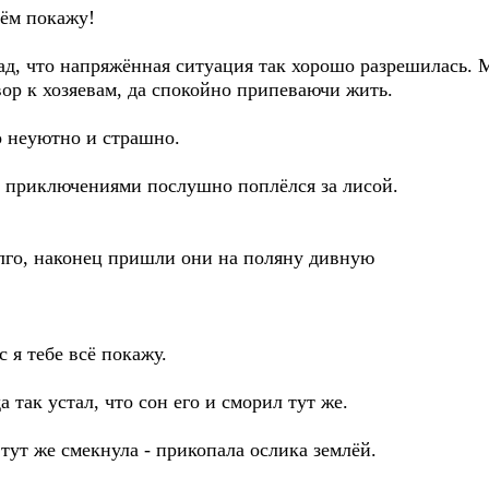
дём покажу!
ад, что напряжённая ситуация так хорошо разрешилась. 
вор к хозяевам, да спокойно припеваючи жить.
о неуютно и страшно.
 приключениями послушно поплёлся за лисой.
олго, наконец пришли они на поляну дивную
с я тебе всё покажу.
 так устал, что сон его и сморил тут же.
 тут же смекнула - прикопала ослика землёй.