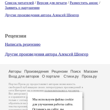
Список читателей
/
Версия для печати
/
Разместить анонс
/
Заявить о нарушении
Другие произведения автора Алексей Шенгер
Рецензии
Написать рецензию
Другие произведения автора Алексей Шенгер
Авторы
Произведения
Рецензии
Поиск
Магазин
Вход для авторов
О портале
Стихи.ру
Проза.ру
Портал Проза.ру предоставляет авторам возможность
свободной публикации своих литературных произведений в
сети Интернет на основании
пользовательского договора
.
Все авторские права на произведения принадлежат авторам
и охраняются
законом
. Перепечатка произведений возможна
Мы используем файлы cookie
только с согласия его автора, к которому вы можете
обратиться на его авторской странице. Ответственность за
для улучшения работы сайта.
тексты произведений авторы несут самостоятельно на
Оставаясь на сайте, вы
основании
правил публикации
и
законодательства